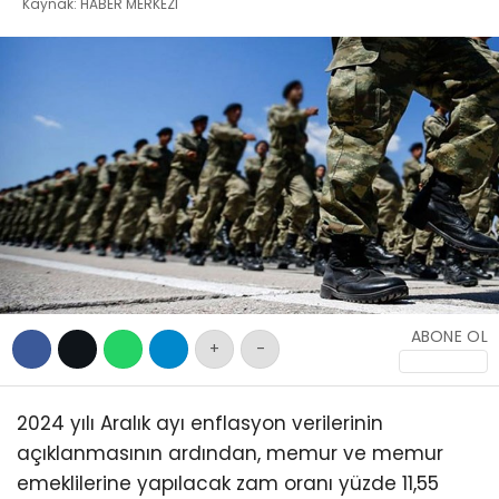
EĞITIM
Kaynak: HABER MERKEZI
WhatsApp İhbar
SAĞLIK
Hattı
GENEL
YEREL
Facebook
KÜNYE
İLETIŞIM
Instagram
Youtube
ABONE OL
+
-
2024 yılı Aralık ayı enflasyon verilerinin
açıklanmasının ardından, memur ve memur
emeklilerine yapılacak zam oranı yüzde 11,55