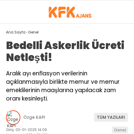
20.6
°
ISPARTA
Ana Sayfa
›
Genel
Bedelli Askerlik Ücreti
GALERİ
VİDEO
YAZARLAR
Netleşti!
GÜNDEM
Aralık ayı enflasyon verilerinin
SPOR
açıklanmasıyla birlikte memur ve memur
EKONOMI
emeklilerinin maaşlarına yapılacak zam
oranı kesinleşti.
SIYASET
MAGAZIN
Özge KAPI
TÜM YAZILARI
DÜNYA
Giriş: 03-01-2025 14:09
Genel