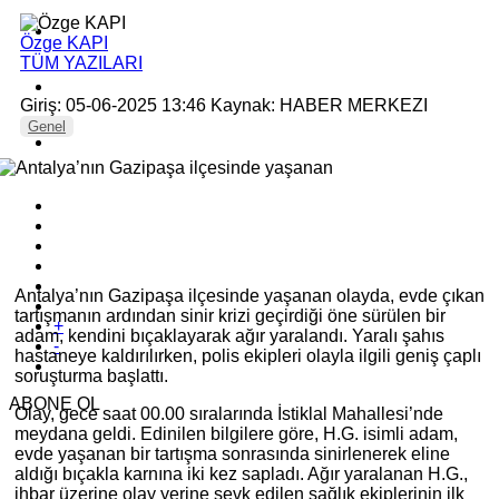
Özge KAPI
TÜM YAZILARI
Giriş: 05-06-2025 13:46
Kaynak: HABER MERKEZI
Genel
Antalya’nın Gazipaşa ilçesinde yaşanan olayda, evde çıkan
tartışmanın ardından sinir krizi geçirdiği öne sürülen bir
+
adam, kendini bıçaklayarak ağır yaralandı. Yaralı şahıs
-
hastaneye kaldırılırken, polis ekipleri olayla ilgili geniş çaplı
soruşturma başlattı.
ABONE OL
Olay, gece saat 00.00 sıralarında İstiklal Mahallesi’nde
meydana geldi. Edinilen bilgilere göre, H.G. isimli adam,
evde yaşanan bir tartışma sonrasında sinirlenerek eline
aldığı bıçakla karnına iki kez sapladı. Ağır yaralanan H.G.,
ihbar üzerine olay yerine sevk edilen sağlık ekiplerinin ilk