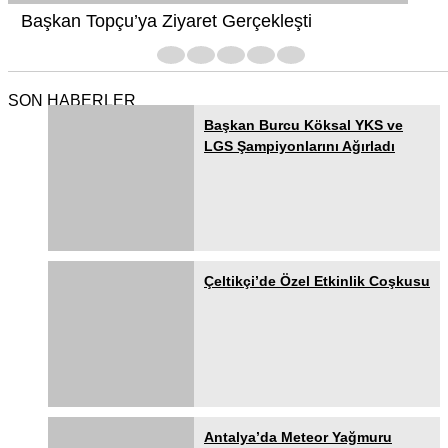
Başkan Topçu’ya Ziyaret Gerçekleşti
1
2
3
4
5
SON HABERLER
Başkan Burcu Köksal YKS ve
LGS Şampiyonlarını Ağırladı
Çeltikçi’de Özel Etkinlik Coşkusu
Antalya’da Meteor Yağmuru