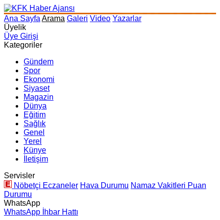
Ana Sayfa
Arama
Galeri
Video
Yazarlar
Üyelik
Üye Girişi
Kategoriler
Gündem
Spor
Ekonomi
Siyaset
Magazin
Dünya
Eğitim
Sağlık
Genel
Yerel
Künye
İletişim
Servisler
Nöbetçi Eczaneler
Hava Durumu
Namaz Vakitleri
Puan
Durumu
WhatsApp
WhatsApp İhbar Hattı