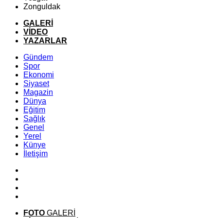
Zonguldak
GALERİ
VİDEO
YAZARLAR
Gündem
Spor
Ekonomi
Siyaset
Magazin
Dünya
Eğitim
Sağlık
Genel
Yerel
Künye
İletişim
FOTO
GALERİ