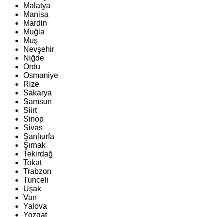
Malatya
Manisa
Mardin
Muğla
Muş
Nevşehir
Niğde
Ordu
Osmaniye
Rize
Sakarya
Samsun
Siirt
Sinop
Sivas
Şanlıurfa
Şırnak
Tekirdağ
Tokat
Trabzon
Tunceli
Uşak
Van
Yalova
Yozgat