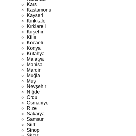
Kars
Kastamonu
Kayseri
Kırıkkale
Kırklareli
Kırşehir
Kilis
Kocaeli
Konya
Kütahya
Malatya
Manisa
Mardin
Muğla
Muş
Nevşehir
Niğde
Ordu
Osmaniye
Rize
Sakarya
Samsun
Siirt
Sinop
Sivas