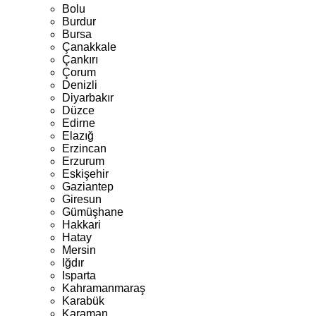
Bolu
Burdur
Bursa
Çanakkale
Çankırı
Çorum
Denizli
Diyarbakır
Düzce
Edirne
Elazığ
Erzincan
Erzurum
Eskişehir
Gaziantep
Giresun
Gümüşhane
Hakkari
Hatay
Mersin
Iğdır
Isparta
Kahramanmaraş
Karabük
Karaman