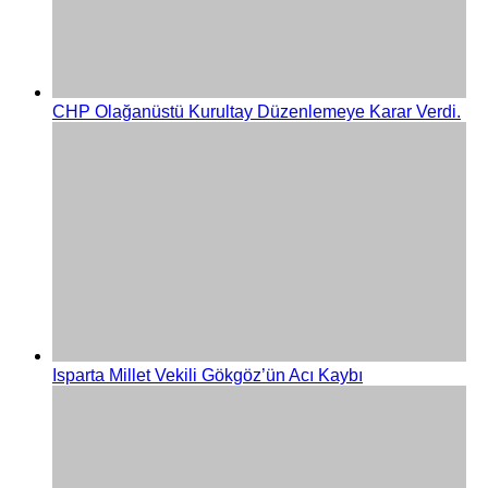
CHP Olağanüstü Kurultay Düzenlemeye Karar Verdi.
Isparta Millet Vekili Gökgöz’ün Acı Kaybı