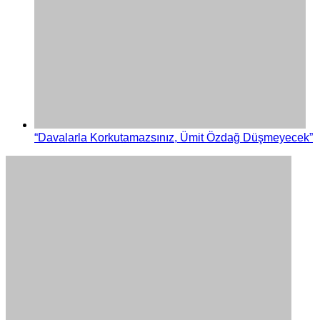
“Davalarla Korkutamazsınız, Ümit Özdağ Düşmeyecek”