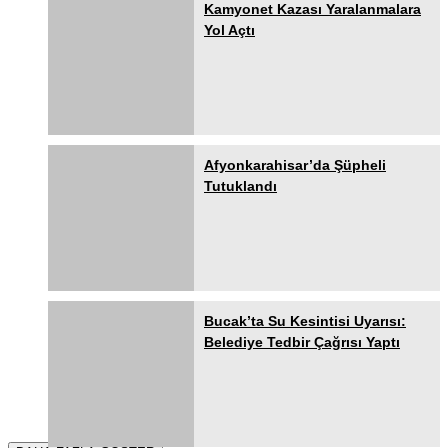
Kamyonet Kazası Yaralanmalara
Yol Açtı
Afyonkarahisar’da Şüpheli
Tutuklandı
Bucak’ta Su Kesintisi Uyarısı:
Belediye Tedbir Çağrısı Yaptı