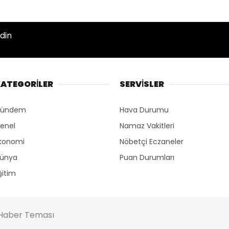
din
ATEGORİLER
SERVİSLER
ündem
Hava Durumu
enel
Namaz Vakitleri
konomi
Nöbetçi Eczaneler
ünya
Puan Durumları
ğitim
Haber Teması