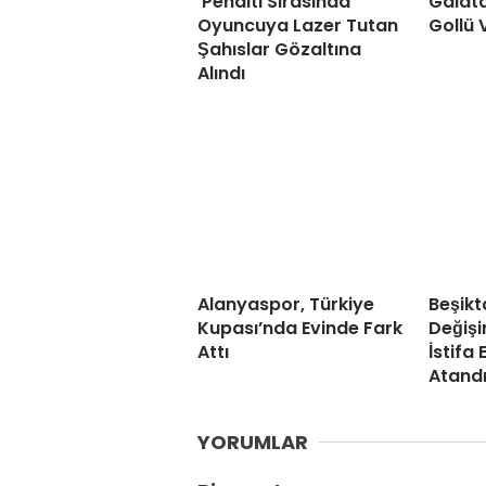
Penaltı Sırasında
Galat
Oyuncuya Lazer Tutan
Gollü 
Şahıslar Gözaltına
Alındı
Alanyaspor, Türkiye
Beşikt
Kupası’nda Evinde Fark
Değişi
Attı
İstifa 
Atand
YORUMLAR