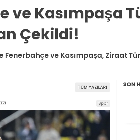
e ve Kasımpaşa T
n Çekildi!
le Fenerbahçe ve Kasımpaşa, Ziraat Tü
SON 
TÜM YAZILARI
EZI
Spor