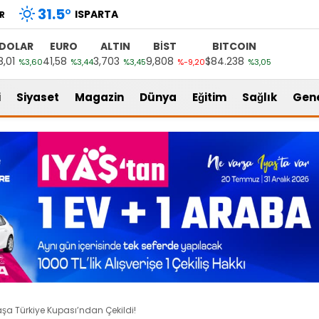
31.5
°
ISPARTA
R
DOLAR
EURO
ALTIN
BİST
BITCOIN
8,01
41,58
3,703
9,808
$84.238
%3,60
%3,44
%3,45
%-9,20
%3,05
i
Siyaset
Magazin
Dünya
Eğitim
Sağlık
Gen
a Türkiye Kupası’ndan Çekildi!