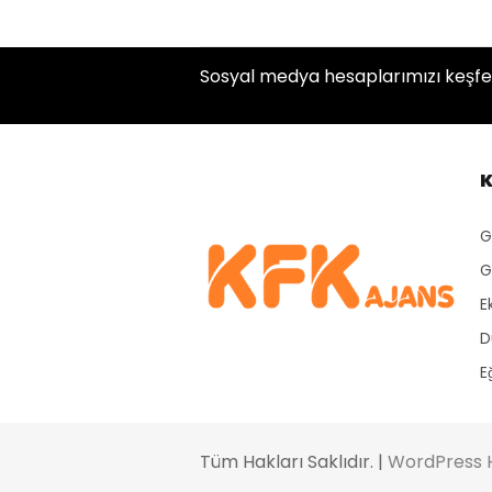
Sosyal medya hesaplarımızı keşfe
K
G
G
E
D
E
Tüm Hakları Saklıdır. |
WordPress 