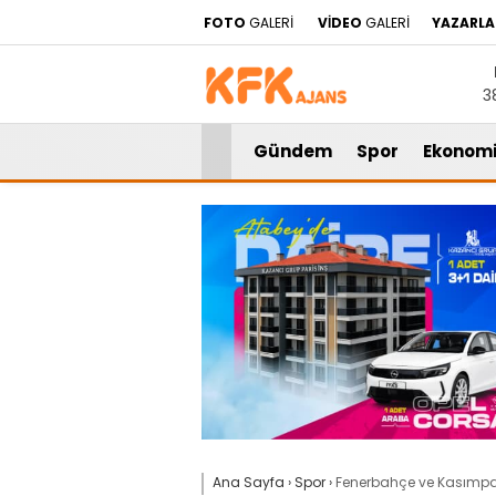
FOTO
GALERİ
VİDEO
GALERİ
YAZARLA
3
Gündem
Spor
Ekonom
Ana Sayfa
›
Spor
›
Fenerbahçe ve Kasımpaş