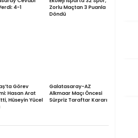
asaray Cevabı
Ekoleji Isparta 32 Spor,
Verdi: 4-1
Zorlu Maçtan 3 Puanla
Döndü
aş’ta Görev
Galatasaray-AZ
mi: Hasan Arat
Alkmaar Maçı Öncesi
Etti, Hüseyin Yücel
Sürpriz Taraftar Kararı
ı