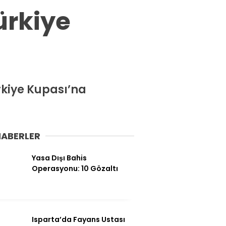
Spor
ürkiye
Ekonomi
Siyaset
Magazin
Dünya
rkiye Kupası’na
Eğitim
Sağlık
HABERLER
Genel
Yasa Dışı Bahis
Yerel
Operasyonu: 10 Gözaltı
Künye
İletişim
Isparta’da Fayans Ustası