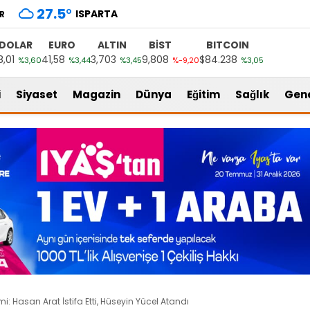
27.5
°
ISPARTA
R
DOLAR
EURO
ALTIN
BİST
BITCOIN
8,01
41,58
3,703
9,808
$84.238
%3,60
%3,44
%3,45
%-9,20
%3,05
i
Siyaset
Magazin
Dünya
Eğitim
Sağlık
Gen
mi: Hasan Arat İstifa Etti, Hüseyin Yücel Atandı