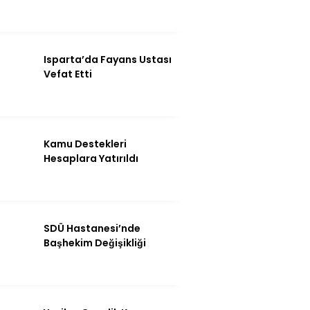
Isparta’da Fayans Ustası
Vefat Etti
Kamu Destekleri
Hesaplara Yatırıldı
WhatsApp İhbar
Hattı
SDÜ Hastanesi’nde
Başhekim Değişikliği
Facebook