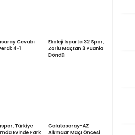
asaray Cevabı
Ekoleji Isparta 32 Spor,
Verdi: 4-1
Zorlu Maçtan 3 Puanla
Döndü
spor, Türkiye
Galatasaray-AZ
’nda Evinde Fark
Alkmaar Maçı Öncesi