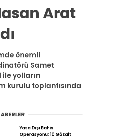
Spor
Hasan Arat
Ekonomi
ndı
Siyaset
Magazin
Dünya
imde önemli
rdinatörü Samet
Eğitim
le yolların
Sağlık
m kurulu toplantısında
Genel
Yerel
HABERLER
Künye
İletişim
Yasa Dışı Bahis
Operasyonu: 10 Gözaltı