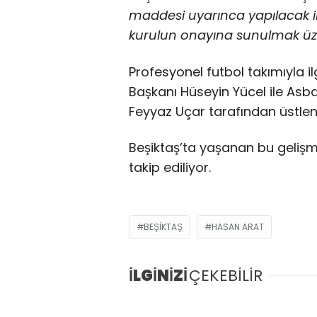
maddesi uyarınca yapılacak il
kurulun onayına sunulmak üze
Profesyonel futbol takımıyla il
Başkanı Hüseyin Yücel ile As
Feyyaz Uçar tarafından üstlen
Beşiktaş’ta yaşanan bu gelişm
takip ediliyor.
BEŞIKTAŞ
HASAN ARAT
İLGİNİZİ
ÇEKEBİLİR