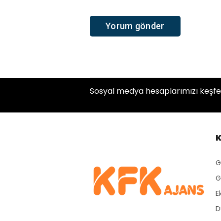
Sosyal medya hesaplarımızı keşfe
K
G
G
E
D