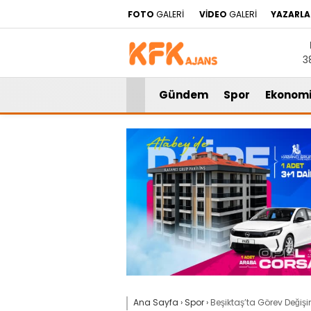
FOTO
GALERİ
VİDEO
GALERİ
YAZARLA
3
Gündem
Spor
Ekonom
Ana Sayfa
›
Spor
›
Beşiktaş’ta Görev Değişi