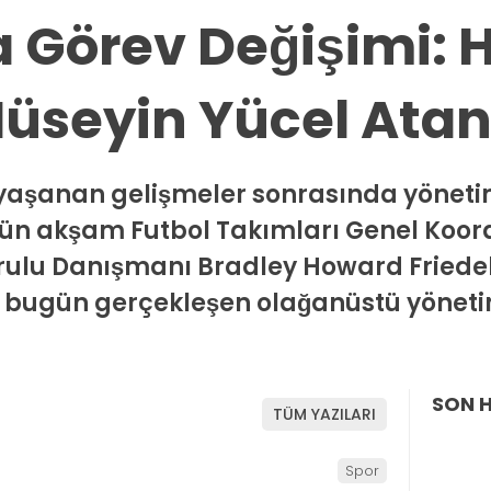
a Görev Değişimi: 
, Hüseyin Yücel Ata
 yaşanan gelişmeler sonrasında yönet
 Dün akşam Futbol Takımları Genel Koo
lu Danışmanı Bradley Howard Friedel i
 bugün gerçekleşen olağanüstü yöneti
SON 
TÜM YAZILARI
Spor