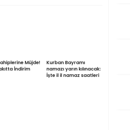
ahiplerine Müjde!
Kurban Bayramı
kıtta İndirim
namazı yarın kılınacak:
İşte il il namaz saatleri