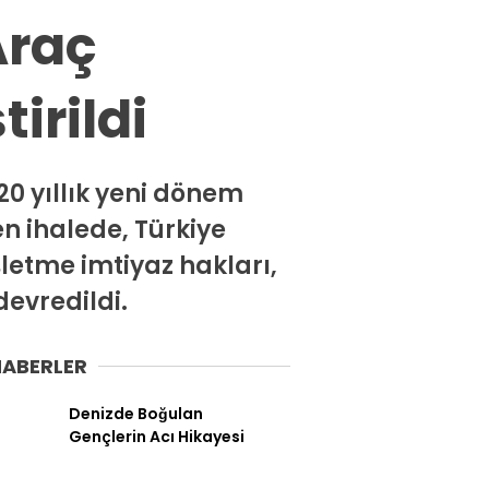
Spor
Araç
Ekonomi
irildi
Siyaset
Magazin
Dünya
0 yıllık yeni dönem
n ihalede, Türkiye
Eğitim
letme imtiyaz hakları,
Sağlık
devredildi.
Genel
Yerel
HABERLER
Künye
Denizde Boğulan
Gençlerin Acı Hikayesi
İletişim