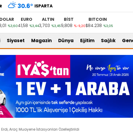
30.6
°
ISPARTA
R
DOLAR
EURO
ALTIN
BİST
BITCOIN
8,01
41,58
3,703
9,808
$84.238
%3,60
%3,44
%3,45
%-9,20
%3,05
i
Siyaset
Magazin
Dünya
Eğitim
Sağlık
Gen
di, Araç Muayene İstasyonları Özelleştirildi