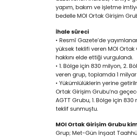
yapım, bakım ve işletme imtiya
bedelle MOI Ortak Girişim Grub
İhale süreci
• Resmî Gazete’de yayımlanan
yüksek teklifi veren MOI Ortak 
hakkını elde ettiği vurgulandı.
• 1. Bölge için 830 milyon, 2. Bö
veren grup, toplamda 1 milyar 
• Yükümlülüklerin yerine geti
Ortak Girişim Grubu’na geçeceği
AGTT Grubu, 1. Bölge için 830 
teklif sunmuştu.
MOI Ortak Girişim Grubu ki
Grup; Met-Gün İnşaat Taahhüt ve