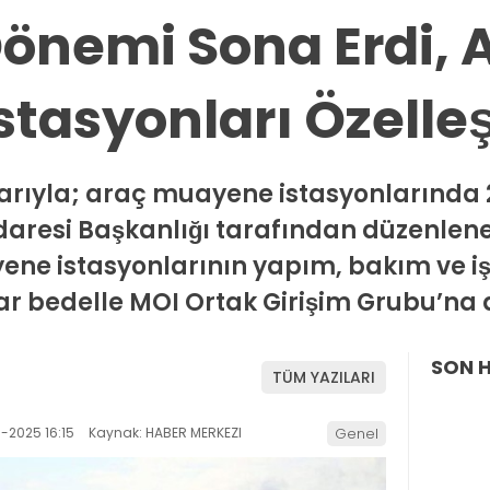
önemi Sona Erdi, 
tasyonları Özelleşt
rıyla; araç muayene istasyonlarında 2
İdaresi Başkanlığı tarafından düzenlene
ne istasyonlarının yapım, bakım ve iş
ar bedelle MOI Ortak Girişim Grubu’na 
SON 
TÜM YAZILARI
-2025 16:15
Kaynak: HABER MERKEZI
Genel