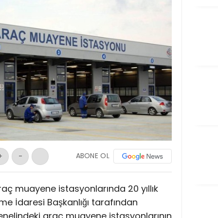
ABONE OL
+
-
raç muayene istasyonlarında 20 yıllık
me İdaresi Başkanlığı tarafından
enelindeki araç muayene istasyonlarının