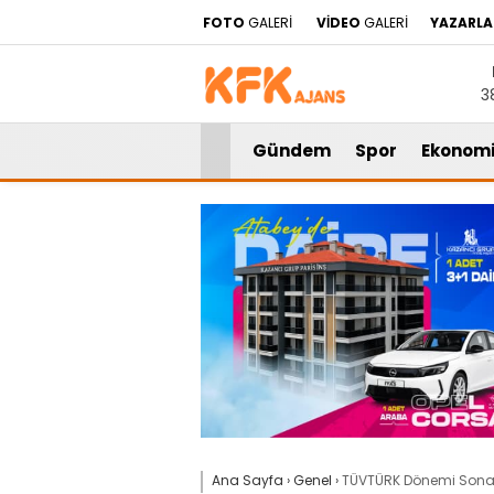
FOTO
GALERİ
VİDEO
GALERİ
YAZARLA
3
Gündem
Spor
Ekonom
Ana Sayfa
›
Genel
›
TÜVTÜRK Dönemi Sona Er