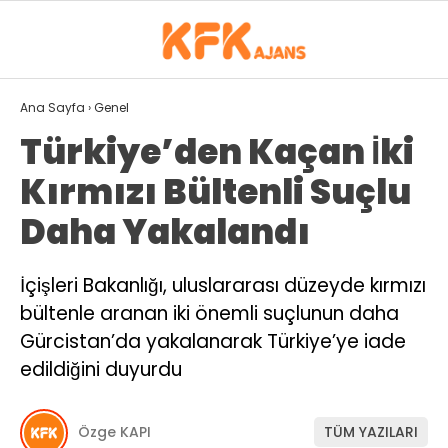
29.2
°
ISPARTA
Ana Sayfa
›
Genel
Türkiye’den Kaçan İki
GALERİ
VİDEO
YAZARLAR
Kırmızı Bültenli Suçlu
GÜNDEM
Daha Yakalandı
SPOR
İçişleri Bakanlığı, uluslararası düzeyde kırmızı
EKONOMI
bültenle aranan iki önemli suçlunun daha
SIYASET
Gürcistan’da yakalanarak Türkiye’ye iade
edildiğini duyurdu
MAGAZIN
DÜNYA
Özge KAPI
TÜM YAZILARI