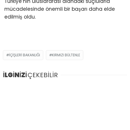
Türkiye’nin uluslararası alandaki suçlularla
mücadelesinde önemli bir başarı daha elde
edilmiş oldu.
IÇIŞLERI BAKANLIĞI
KIRMIZI BÜLTENLE
İLGİNİZİ
ÇEKEBİLİR