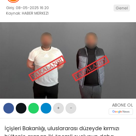
EĞITIM
Giriş: 08-05-2025 16:20
Genel
WhatsApp İhbar
SAĞLIK
Kaynak: HABER MERKEZI
Hattı
GENEL
YEREL
Facebook
KÜNYE
İLETIŞIM
Instagram
Youtube
ABONE OL
+
-
İçişleri Bakanlığı, uluslararası düzeyde kırmızı