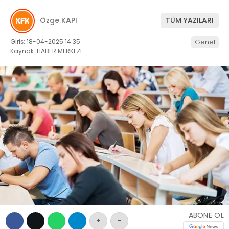
EĞITIM
WhatsApp İhbar
Özge KAPI
TÜM YAZILARI
SAĞLIK
Hattı
GENEL
Giriş: 18-04-2025 14:35
Genel
Kaynak: HABER MERKEZI
YEREL
Facebook
KÜNYE
İLETIŞIM
Instagram
Youtube
ABONE OL
+
-