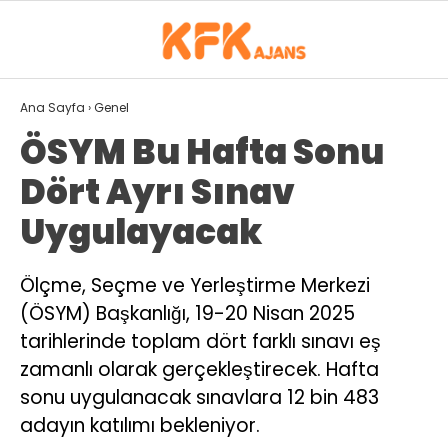
26.1
°
ISPARTA
Ana Sayfa
›
Genel
ÖSYM Bu Hafta Sonu
GALERİ
VİDEO
YAZARLAR
Dört Ayrı Sınav
GÜNDEM
Uygulayacak
SPOR
Ölçme, Seçme ve Yerleştirme Merkezi
EKONOMI
(ÖSYM) Başkanlığı, 19-20 Nisan 2025
SIYASET
tarihlerinde toplam dört farklı sınavı eş
zamanlı olarak gerçekleştirecek. Hafta
MAGAZIN
sonu uygulanacak sınavlara 12 bin 483
DÜNYA
adayın katılımı bekleniyor.