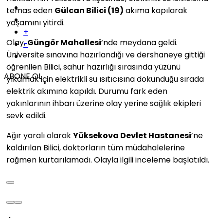
temas eden
Gülcan Bilici (19)
akıma kapılarak
yaşamını yitirdi.
+
Olay,
Güngör Mahallesi
‘nde meydana geldi.
-
Üniversite sınavına hazırlandığı ve dershaneye gittiği
öğrenilen Bilici, sahur hazırlığı sırasında yüzünü
ABONE OL
yıkamak için elektrikli su ısıtıcısına dokunduğu sırada
elektrik akımına kapıldı. Durumu fark eden
yakınlarının ihbarı üzerine olay yerine sağlık ekipleri
sevk edildi.
Ağır yaralı olarak
Yüksekova Devlet Hastanesi
’ne
kaldırılan Bilici, doktorların tüm müdahalelerine
rağmen kurtarılamadı. Olayla ilgili inceleme başlatıldı.