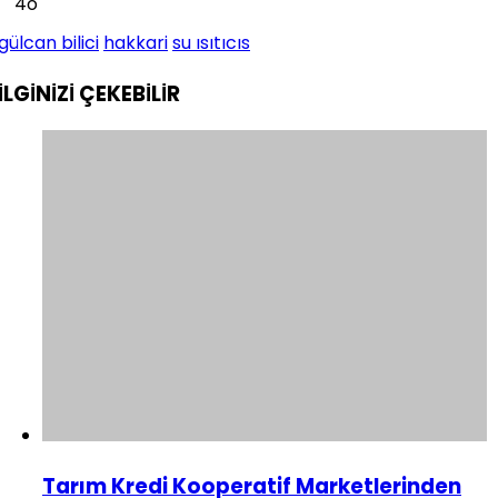
4o
gülcan bilici
hakkari
su ısıtıcıs
İLGİNİZİ
ÇEKEBİLİR
Tarım Kredi Kooperatif Marketlerinden