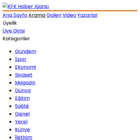
Ana Sayfa
Arama
Galeri
Video
Yazarlar
Üyelik
Üye Girişi
Kategoriler
Gündem
Spor
Ekonomi
Siyaset
Magazin
Dünya
Eğitim
Sağlık
Genel
Yerel
Künye
İletişim