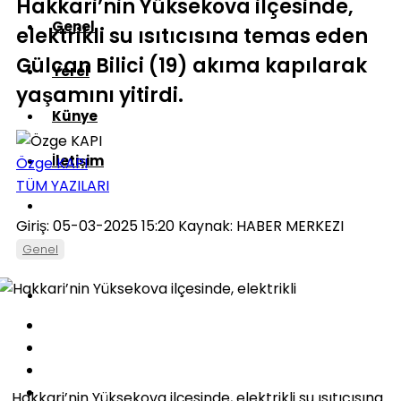
Hakkari’nin Yüksekova ilçesinde,
Genel
elektrikli su ısıtıcısına temas eden
Gülcan Bilici (19) akıma kapılarak
Yerel
yaşamını yitirdi.
Künye
İletişim
Özge KAPI
TÜM YAZILARI
Giriş: 05-03-2025 15:20
Kaynak: HABER MERKEZI
Genel
Hakkari’nin Yüksekova ilçesinde, elektrikli su ısıtıcısına