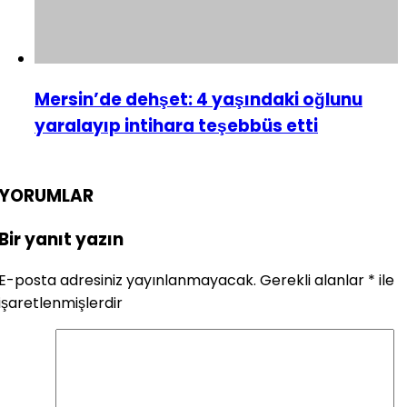
Mersin’de dehşet: 4 yaşındaki oğlunu
yaralayıp intihara teşebbüs etti
YORUMLAR
Bir yanıt yazın
E-posta adresiniz yayınlanmayacak.
Gerekli alanlar
*
ile
işaretlenmişlerdir