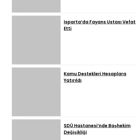
Isparta’da Fayans Ustası Vefat
Etti
Kamu Destekleri Hesaplara
Yatırıldı
SDÜ Hastanesi’nde Başhekim
Değişikliği