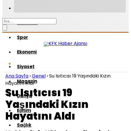
Gündem
Spor
Ekonomi
Siyaset
Ana Sayfa
›
Genel
›
Su Isıtıcısı 19 Yaşındaki Kızın
Magazin
Hayatını Aldı
Su Isıtıcısı 19
Dünya
Yaşındaki Kızın
Eğitim
Hayatını Aldı
Sağlık