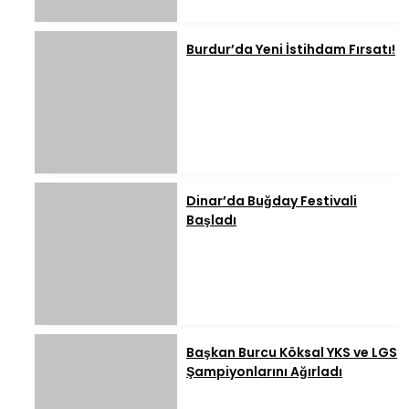
Burdur’da Yeni İstihdam Fırsatı!
Dinar’da Buğday Festivali
Başladı
Başkan Burcu Köksal YKS ve LGS
Şampiyonlarını Ağırladı