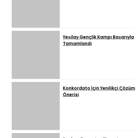
Yeşilay Gençlik Kampı Başarıyla
Tamamlandı
Konkordato İçin Yenilikçi Çözüm
Önerisi