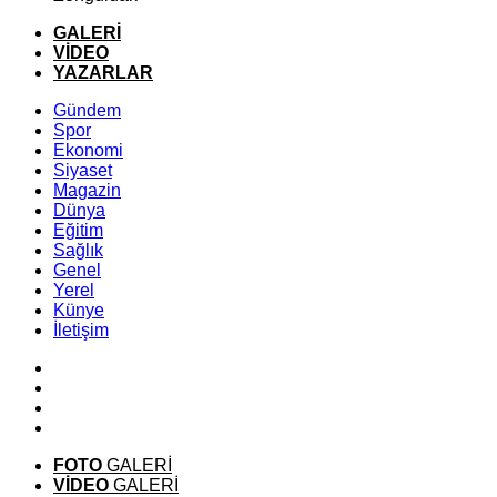
GALERİ
VİDEO
YAZARLAR
Gündem
Spor
Ekonomi
Siyaset
Magazin
Dünya
Eğitim
Sağlık
Genel
Yerel
Künye
İletişim
FOTO
GALERİ
VİDEO
GALERİ