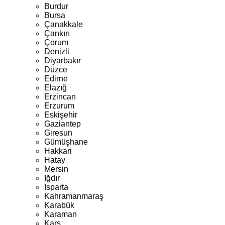
Burdur
Bursa
Çanakkale
Çankırı
Çorum
Denizli
Diyarbakır
Düzce
Edirne
Elazığ
Erzincan
Erzurum
Eskişehir
Gaziantep
Giresun
Gümüşhane
Hakkari
Hatay
Mersin
Iğdır
Isparta
Kahramanmaraş
Karabük
Karaman
Kars