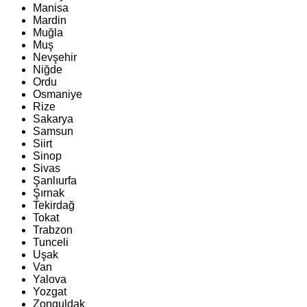
Manisa
Mardin
Muğla
Muş
Nevşehir
Niğde
Ordu
Osmaniye
Rize
Sakarya
Samsun
Siirt
Sinop
Sivas
Şanlıurfa
Şırnak
Tekirdağ
Tokat
Trabzon
Tunceli
Uşak
Van
Yalova
Yozgat
Zonguldak