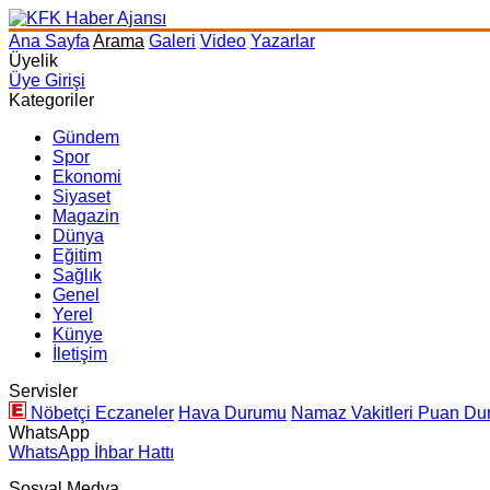
Ana Sayfa
Arama
Galeri
Video
Yazarlar
Üyelik
Üye Girişi
Kategoriler
Gündem
Spor
Ekonomi
Siyaset
Magazin
Dünya
Eğitim
Sağlık
Genel
Yerel
Künye
İletişim
Servisler
Nöbetçi Eczaneler
Hava Durumu
Namaz Vakitleri
Puan Du
WhatsApp
WhatsApp İhbar Hattı
Sosyal Medya