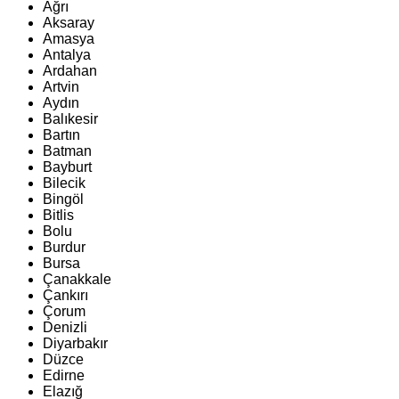
Ağrı
Aksaray
Amasya
Antalya
Ardahan
Artvin
Aydın
Balıkesir
Bartın
Batman
Bayburt
Bilecik
Bingöl
Bitlis
Bolu
Burdur
Bursa
Çanakkale
Çankırı
Çorum
Denizli
Diyarbakır
Düzce
Edirne
Elazığ