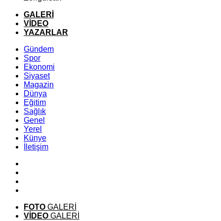
GALERİ
VİDEO
YAZARLAR
Gündem
Spor
Ekonomi
Siyaset
Magazin
Dünya
Eğitim
Sağlık
Genel
Yerel
Künye
İletişim
FOTO
GALERİ
VİDEO
GALERİ