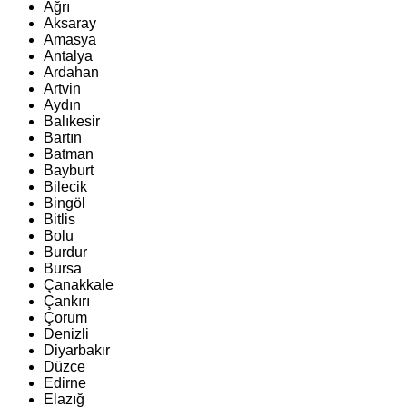
Ağrı
Aksaray
Amasya
Antalya
Ardahan
Artvin
Aydın
Balıkesir
Bartın
Batman
Bayburt
Bilecik
Bingöl
Bitlis
Bolu
Burdur
Bursa
Çanakkale
Çankırı
Çorum
Denizli
Diyarbakır
Düzce
Edirne
Elazığ