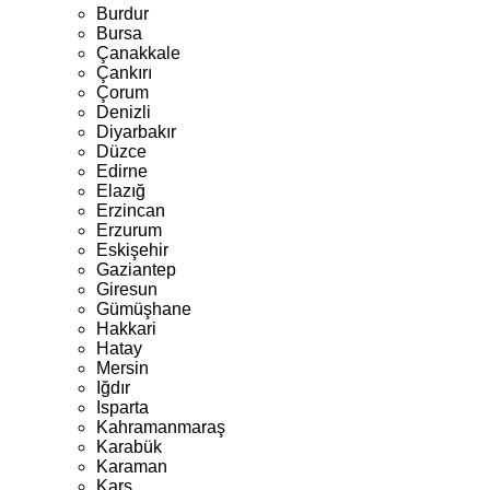
Burdur
Bursa
Çanakkale
Çankırı
Çorum
Denizli
Diyarbakır
Düzce
Edirne
Elazığ
Erzincan
Erzurum
Eskişehir
Gaziantep
Giresun
Gümüşhane
Hakkari
Hatay
Mersin
Iğdır
Isparta
Kahramanmaraş
Karabük
Karaman
Kars