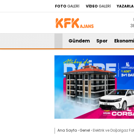
FOTO
GALERİ
VİDEO
GALERİ
YAZARLA
3
Gündem
Spor
Ekonom
Ana Sayfa
›
Genel
›
Elektrik ve Doğalgaz F