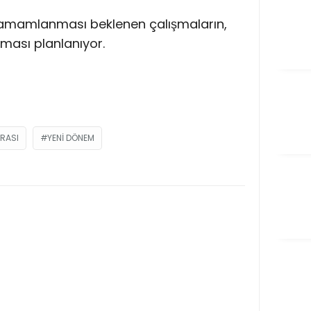
tamamlanması beklenen çalışmaların,
nması planlanıyor.
URASI
YENI DÖNEM