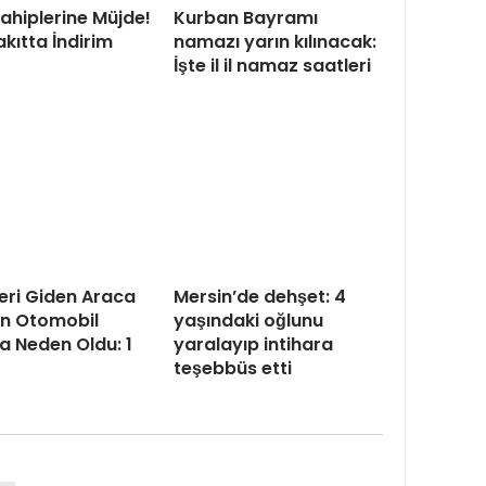
ahiplerine Müjde!
Kurban Bayramı
kıtta İndirim
namazı yarın kılınacak:
İşte il il namaz saatleri
eri Giden Araca
Mersin’de dehşet: 4
n Otomobil
yaşındaki oğlunu
 Neden Oldu: 1
yaralayıp intihara
teşebbüs etti