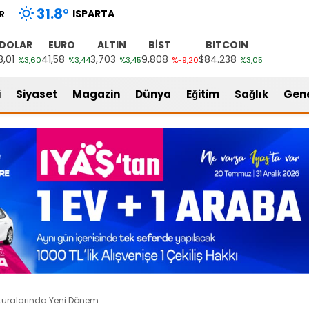
31.8
°
ISPARTA
R
DOLAR
EURO
ALTIN
BİST
BITCOIN
8,01
41,58
3,703
9,808
$84.238
%3,60
%3,44
%3,45
%-9,20
%3,05
i
Siyaset
Magazin
Dünya
Eğitim
Sağlık
Gen
aturalarında Yeni Dönem