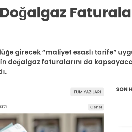
e Doğalgaz Fatural
rlüğe girecek “maliyet esaslı tarife” u
in doğalgaz faturalarını da kapsayaca
dı.
SON 
TÜM YAZILARI
KEZI
Genel