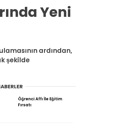
Spor
arında Yeni
Ekonomi
Siyaset
Magazin
Dünya
ygulamasının ardından,
k şekilde
Eğitim
Sağlık
Genel
HABERLER
Yerel
Öğrenci Affı İle Eğitim
Fırsatı
Künye
İletişim