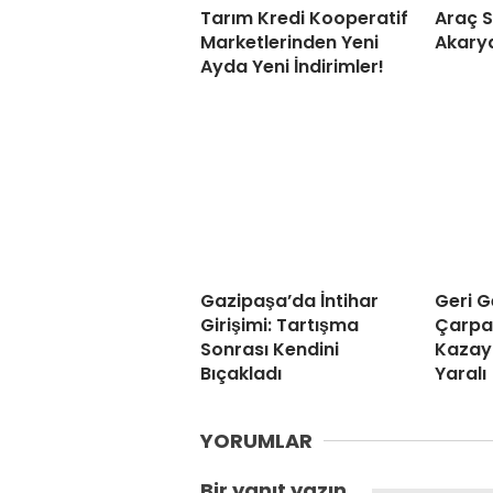
Tarım Kredi Kooperatif
Araç S
Marketlerinden Yeni
Akarya
Ayda Yeni İndirimler!
Gazipaşa’da İntihar
Geri G
Girişimi: Tartışma
Çarpa
Sonrası Kendini
Kazaya
Bıçakladı
Yaralı
YORUMLAR
Bir yanıt yazın