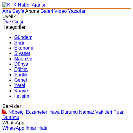
Ana Sayfa
Arama
Galeri
Video
Yazarlar
Üyelik
Üye Girişi
Kategoriler
Gündem
Spor
Ekonomi
Siyaset
Magazin
Dünya
Eğitim
Sağlık
Genel
Yerel
Künye
İletişim
Servisler
Nöbetçi Eczaneler
Hava Durumu
Namaz Vakitleri
Puan
Durumu
WhatsApp
WhatsApp İhbar Hattı