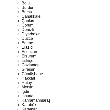
Bolu
Burdur
Bursa
Çanakkale
Çankırı
Çorum
Denizli
Diyarbakır
Düzce
Edirne
Elazığ
Erzincan
Erzurum
Eskişehir
Gaziantep
Giresun
Gümüşhane
Hakkari
Hatay
Mersin
Iğdır
Isparta
Kahramanmaraş
Karabük
Karaman