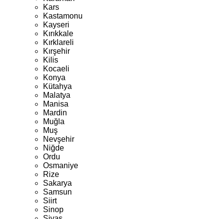
Kars
Kastamonu
Kayseri
Kırıkkale
Kırklareli
Kırşehir
Kilis
Kocaeli
Konya
Kütahya
Malatya
Manisa
Mardin
Muğla
Muş
Nevşehir
Niğde
Ordu
Osmaniye
Rize
Sakarya
Samsun
Siirt
Sinop
Sivas