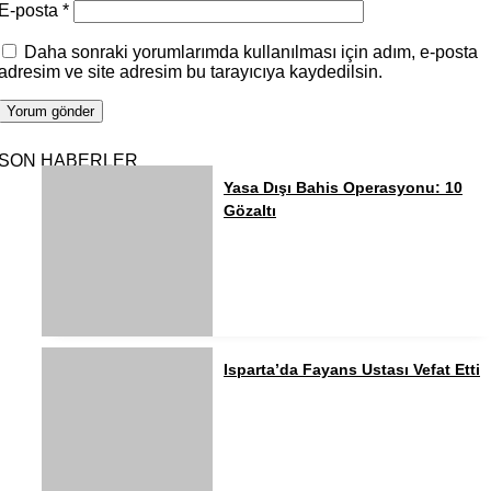
E-posta
*
Daha sonraki yorumlarımda kullanılması için adım, e-posta
adresim ve site adresim bu tarayıcıya kaydedilsin.
SON HABERLER
Yasa Dışı Bahis Operasyonu: 10
Gözaltı
Isparta’da Fayans Ustası Vefat Etti