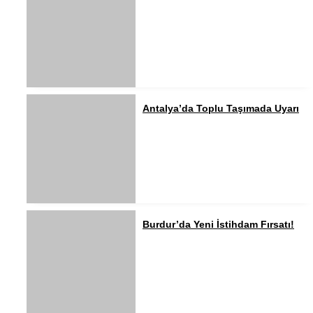
Antalya’da Toplu Taşımada Uyarı
Burdur’da Yeni İstihdam Fırsatı!