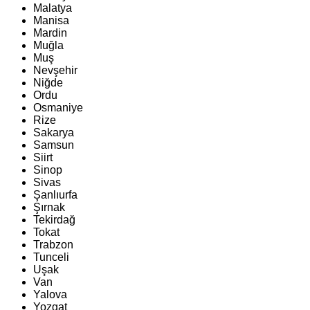
Malatya
Manisa
Mardin
Muğla
Muş
Nevşehir
Niğde
Ordu
Osmaniye
Rize
Sakarya
Samsun
Siirt
Sinop
Sivas
Şanlıurfa
Şırnak
Tekirdağ
Tokat
Trabzon
Tunceli
Uşak
Van
Yalova
Yozgat