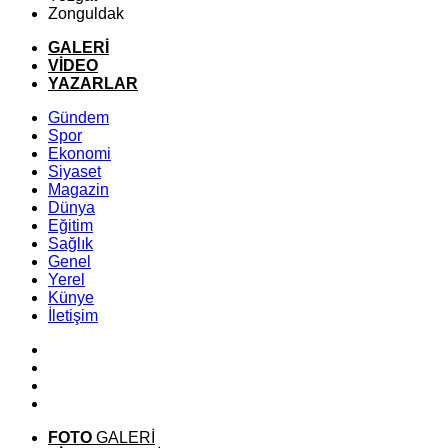
Zonguldak
GALERİ
VİDEO
YAZARLAR
Gündem
Spor
Ekonomi
Siyaset
Magazin
Dünya
Eğitim
Sağlık
Genel
Yerel
Künye
İletişim
FOTO
GALERİ