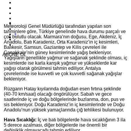
Meteoroloji Genel Müdürlüğü tarafından yapılan son
tahminlere göre, Türkiye genelinde hava durumu parçalı ve
+
çok bulutlu olacak. Marmara’nın doğusu, Ege, Akdeniz, İç
-
Anadolu, Batı Karadeniz, Orta Karadeniz’in iç kesimleri,
Balıkesir, Samsun, Gaziantep ve Kilis çevreleri ile
Çanakkale’nin güney kesimlerinde yağış bekleniyor.
ABONE OL
Yağışların genellikle yağmur ve sağanak şeklinde olması, iç
kesimlerde ise karla karışık yağmur ve yükseklerde kar
yağışı olarak görülmesi tahmin ediliyor. Antalya
çevrelerinde ise kuvvetli ve çok kuvvetli sağanak yağışlar
bekleniyor.
Rüzgarın Hatay kıyılarında doğudan esen fırtına şeklinde
(40-70 km/saat) olacağı öngörülüyor. Sabah ve gece
saatlerinde iç ve doğu bölgelerinde buzlanma, don, pus ve
sis bekleniyor. Doğu Karadeniz’in iç kesimlerinde ve Doğu
Anadolu’nun yüksek yamaçlarında çığ tehlikesi bulunuyor.
Hava Sıcaklığı:
İç ve batı bölgelerde hava sıcaklığının 3 ila
5 derece azalması, diğer bölgelerde ise önemli bir
değişiklik olmayacağı tahmin ediliyor.