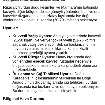
Rüzgar:
Yurdun doğu kesimleri ve Marmara’nın batısında
kuzeyli, diğer bölgelerde ise güneyli yönlerden hafif ve orta
kuvvette rüzgarlar esecek. Hatay kıyılarında ise doğu
yönlerinden kuvvetli rüzgarlar (30-70 km/saat) bekleniyor.
Uyarılar:
Kuvvetli Yağış Uyarısı:
Antalya çevrelerinde kuvvetli
(21-50 kg/m²) ve yer yer çok kuvvetli (51-75 kg/m²)
sağanak yağış bekleniyor. Sel, su baskını, yıldırım,
heyelan ve ulaşım aksaklıklarına karşı dikkatli
olunması gerektiği uyarısı yapıldı.
Kuvvetli Rüzgar Uyarısı:
Hatay kıyılarında doğu
yönlerinden esecek kuvvetli rüzgarlar nedeniyle
oluşabilecek olumsuzluklara karşı tedbirli olunması
gerekmektedir.
Buzlanma ve Çığ Tehlikesi Uyarısı:
Doğu
Karadeniz’in iç kesimlerinin yüksekleri ile Doğu
Anadolu’nun dik yamaçlarında çığ tehlikesi, yurdun
doğusunda ise buzlanma ve don olayları bekleniyor.
Bu durum ulaşımı olumsuz etkileyebilir.
Bölgesel Hava Durumu: