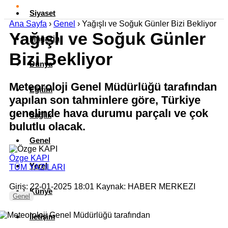
Siyaset
Ana Sayfa
›
Genel
›
Yağışlı ve Soğuk Günler Bizi Bekliyor
Yağışlı ve Soğuk Günler
Magazin
Bizi Bekliyor
Dünya
Meteoroloji Genel Müdürlüğü tarafından
Eğitim
yapılan son tahminlere göre, Türkiye
genelinde hava durumu parçalı ve çok
Sağlık
bulutlu olacak.
Genel
Özge KAPI
Yerel
TÜM YAZILARI
Giriş: 22-01-2025 18:01
Kaynak: HABER MERKEZI
Künye
Genel
İletişim