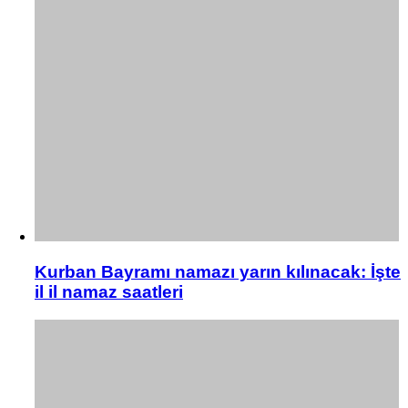
Kurban Bayramı namazı yarın kılınacak: İşte
il il namaz saatleri