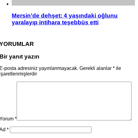
Mersin’de dehşet: 4 yaşındaki oğlunu
yaralayıp intihara teşebbüs etti
YORUMLAR
Bir yanıt yazın
E-posta adresiniz yayınlanmayacak.
Gerekli alanlar
*
ile
işaretlenmişlerdir
Yorum
*
Ad
*