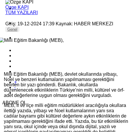
Özge KAPI
TÜM YAZILARI
Giriş: 19-12-2024 17:39
Kaynak: HABER MERKEZI
Genel
Milli Eğitim Bakanlığı (MEB), devlet okullarında yılbaşı,
Noel ve benzeri kutlamaların yapılmaması gerektiğini
+
belirten bir yazı gönderdi. Bakanlık, okullarda
-
düzenlenecek etkinliklerin Türkiye’nin milli, kültürel ve örf-
adet değerlerine uygun olması gerektiğini vurguladı.
ABONE OL
MEB, il ve ilçe milli eğitim müdürlükleri aracılığıyla okullara
ilettiği yazıda, yılbaşı ve Noel kutlamalarının yanı sıra
cadılar bayramı gibi kültürel değerlere aykırı etkinliklerin de
yapılmaması gerektiğini ifade etti. Yazıda, bu tür etkinliklerin
yanı sıra, okul içinde veya okul dışında dijital, yazılı ve
görsel içeriklerin paylaşılmaması gerektiği de belirtildi.