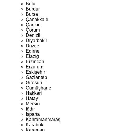
Bolu
Burdur
Bursa
Çanakkale
Çankırı
Çorum
Denizli
Diyarbakır
Düzce
Edirne
Elazığ
Erzincan
Erzurum
Eskişehir
Gaziantep
Giresun
Gümüşhane
Hakkari
Hatay
Mersin
Iğdır
Isparta
Kahramanmaraş
Karabük
Karaman