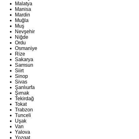
Malatya
Manisa
Mardin
Muğla
Muş
Nevşehir
Niğde
Ordu
Osmaniye
Rize
Sakarya
Samsun
Siirt
Sinop
Sivas
Şanlıurfa
Şırnak
Tekirdağ
Tokat
Trabzon
Tunceli
Uşak
Van
Yalova
Yozgat