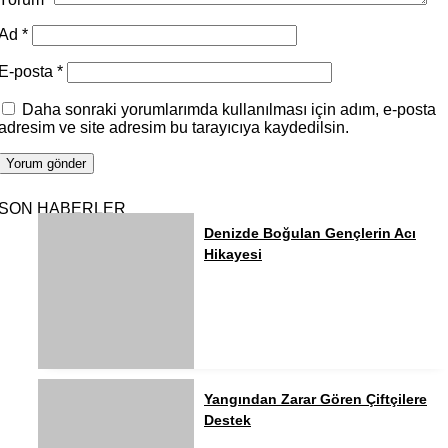
Ad
*
E-posta
*
Daha sonraki yorumlarımda kullanılması için adım, e-posta
adresim ve site adresim bu tarayıcıya kaydedilsin.
SON HABERLER
Denizde Boğulan Gençlerin Acı
Hikayesi
Yangından Zarar Gören Çiftçilere
Destek