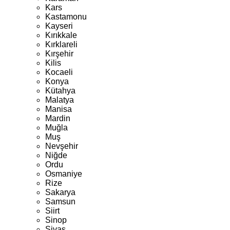
Kars
Kastamonu
Kayseri
Kırıkkale
Kırklareli
Kırşehir
Kilis
Kocaeli
Konya
Kütahya
Malatya
Manisa
Mardin
Muğla
Muş
Nevşehir
Niğde
Ordu
Osmaniye
Rize
Sakarya
Samsun
Siirt
Sinop
Sivas