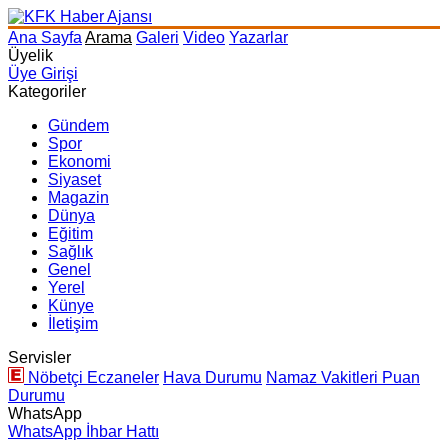
Ana Sayfa
Arama
Galeri
Video
Yazarlar
Üyelik
Üye Girişi
Kategoriler
Gündem
Spor
Ekonomi
Siyaset
Magazin
Dünya
Eğitim
Sağlık
Genel
Yerel
Künye
İletişim
Servisler
Nöbetçi Eczaneler
Hava Durumu
Namaz Vakitleri
Puan
Durumu
WhatsApp
WhatsApp İhbar Hattı