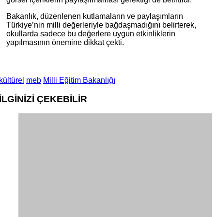
Bakanlık, düzenlenen kutlamaların ve paylaşımların
Türkiye’nin milli değerleriyle bağdaşmadığını belirterek,
okullarda sadece bu değerlere uygun etkinliklerin
yapılmasının önemine dikkat çekti.
kültürel
meb
Milli Eğitim Bakanlığı
İLGİNİZİ
ÇEKEBİLİR