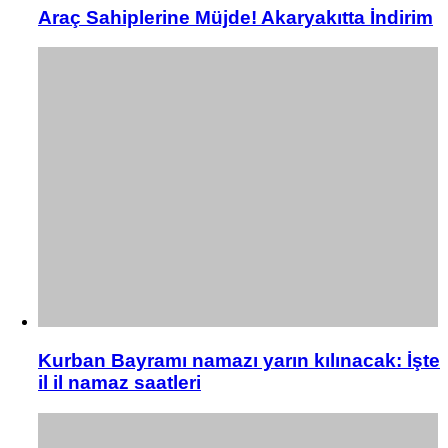
Araç Sahiplerine Müjde! Akaryakıtta İndirim
Kurban Bayramı namazı yarın kılınacak: İşte
il il namaz saatleri