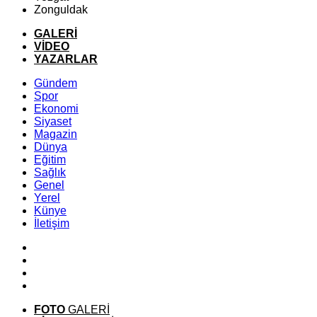
Zonguldak
GALERİ
VİDEO
YAZARLAR
Gündem
Spor
Ekonomi
Siyaset
Magazin
Dünya
Eğitim
Sağlık
Genel
Yerel
Künye
İletişim
FOTO
GALERİ