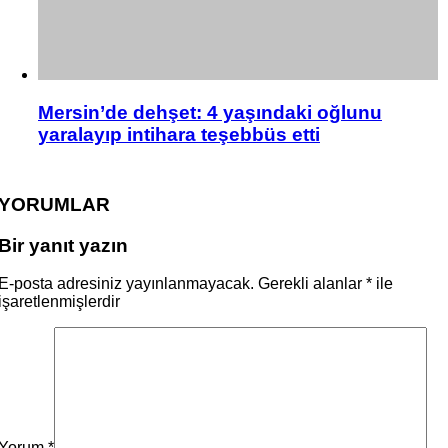
Mersin’de dehşet: 4 yaşındaki oğlunu
yaralayıp intihara teşebbüs etti
YORUMLAR
Bir yanıt yazın
E-posta adresiniz yayınlanmayacak.
Gerekli alanlar
*
ile
işaretlenmişlerdir
Yorum
*