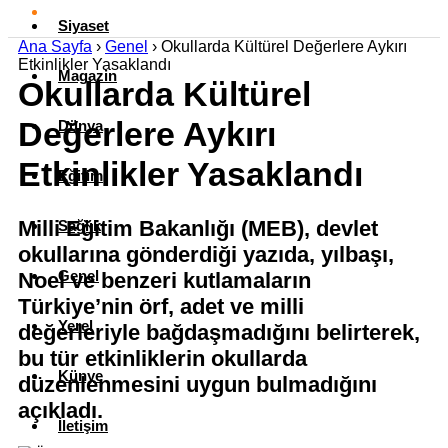
Siyaset
Ana Sayfa
›
Genel
›
Okullarda Kültürel Değerlere Aykırı
Etkinlikler Yasaklandı
Magazin
Okullarda Kültürel
Değerlere Aykırı
Dünya
Etkinlikler Yasaklandı
Eğitim
Milli Eğitim Bakanlığı (MEB), devlet
Sağlık
okullarına gönderdiği yazıda, yılbaşı,
Genel
Noel ve benzeri kutlamaların
Türkiye’nin örf, adet ve milli
Yerel
değerleriyle bağdaşmadığını belirterek,
bu tür etkinliklerin okullarda
Künye
düzenlenmesini uygun bulmadığını
açıkladı.
İletişim