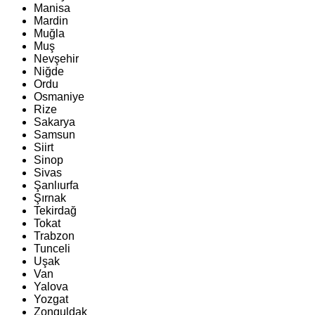
Manisa
Mardin
Muğla
Muş
Nevşehir
Niğde
Ordu
Osmaniye
Rize
Sakarya
Samsun
Siirt
Sinop
Sivas
Şanlıurfa
Şırnak
Tekirdağ
Tokat
Trabzon
Tunceli
Uşak
Van
Yalova
Yozgat
Zonguldak