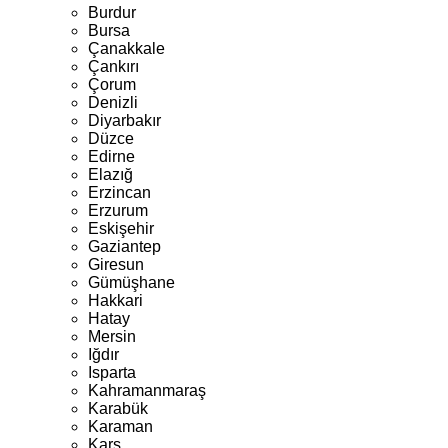
Burdur
Bursa
Çanakkale
Çankırı
Çorum
Denizli
Diyarbakır
Düzce
Edirne
Elazığ
Erzincan
Erzurum
Eskişehir
Gaziantep
Giresun
Gümüşhane
Hakkari
Hatay
Mersin
Iğdır
Isparta
Kahramanmaraş
Karabük
Karaman
Kars