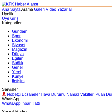
Ana Sayfa
Arama
Galeri
Video
Yazarlar
Üyelik
Üye Girişi
Kategoriler
Gündem
Spor
Ekonomi
Siyaset
Magazin
Dünya
Eğitim
Sağlık
Genel
Yerel
Künye
İletişim
Servisler
Nöbetçi Eczaneler
Hava Durumu
Namaz Vakitleri
Puan Du
WhatsApp
WhatsApp İhbar Hattı
Sosyal Medya