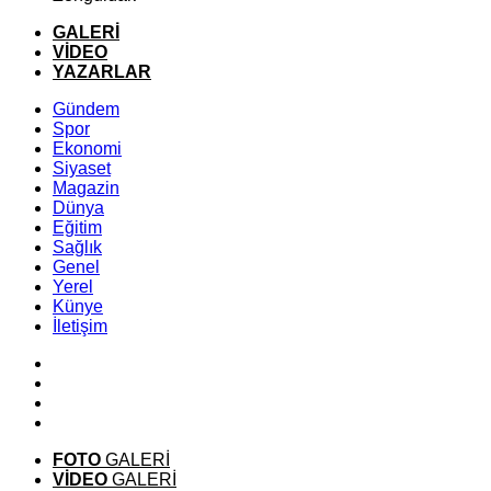
GALERİ
VİDEO
YAZARLAR
Gündem
Spor
Ekonomi
Siyaset
Magazin
Dünya
Eğitim
Sağlık
Genel
Yerel
Künye
İletişim
FOTO
GALERİ
VİDEO
GALERİ