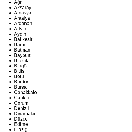
Ağrı
Aksaray
Amasya
Antalya
Ardahan
Artvin
Aydın
Balıkesir
Bartın
Batman
Bayburt
Bilecik
Bingöl
Bitlis
Bolu
Burdur
Bursa
Çanakkale
Çankırı
Çorum
Denizli
Diyarbakır
Düzce
Edirne
Elazığ