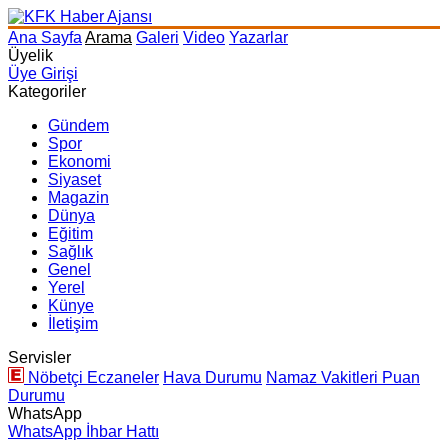
Ana Sayfa
Arama
Galeri
Video
Yazarlar
Üyelik
Üye Girişi
Kategoriler
Gündem
Spor
Ekonomi
Siyaset
Magazin
Dünya
Eğitim
Sağlık
Genel
Yerel
Künye
İletişim
Servisler
Nöbetçi Eczaneler
Hava Durumu
Namaz Vakitleri
Puan
Durumu
WhatsApp
WhatsApp İhbar Hattı