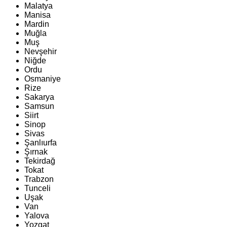
Malatya
Manisa
Mardin
Muğla
Muş
Nevşehir
Niğde
Ordu
Osmaniye
Rize
Sakarya
Samsun
Siirt
Sinop
Sivas
Şanlıurfa
Şırnak
Tekirdağ
Tokat
Trabzon
Tunceli
Uşak
Van
Yalova
Yozgat