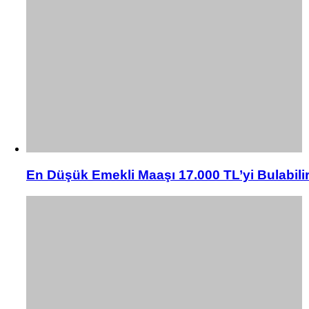
En Düşük Emekli Maaşı 17.000 TL’yi Bulabili