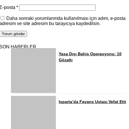
E-posta
*
Daha sonraki yorumlarımda kullanılması için adım, e-posta
adresim ve site adresim bu tarayıcıya kaydedilsin.
SON HABERLER
Yasa Dışı Bahis Operasyonu: 10
Gözaltı
Isparta’da Fayans Ustası Vefat Etti