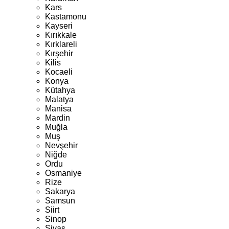
Kars
Kastamonu
Kayseri
Kırıkkale
Kırklareli
Kırşehir
Kilis
Kocaeli
Konya
Kütahya
Malatya
Manisa
Mardin
Muğla
Muş
Nevşehir
Niğde
Ordu
Osmaniye
Rize
Sakarya
Samsun
Siirt
Sinop
Sivas