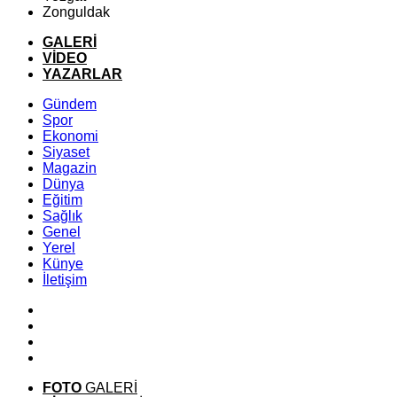
Zonguldak
GALERİ
VİDEO
YAZARLAR
Gündem
Spor
Ekonomi
Siyaset
Magazin
Dünya
Eğitim
Sağlık
Genel
Yerel
Künye
İletişim
FOTO
GALERİ