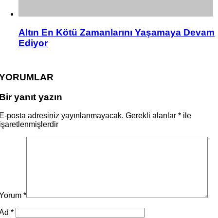
Altın En Kötü Zamanlarını Yaşamaya Devam
Ediyor
YORUMLAR
Bir yanıt yazın
E-posta adresiniz yayınlanmayacak.
Gerekli alanlar
*
ile
işaretlenmişlerdir
Yorum
*
Ad
*