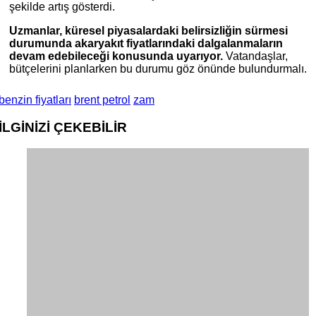
şekilde artış gösterdi.
Uzmanlar, küresel piyasalardaki belirsizliğin sürmesi
durumunda akaryakıt fiyatlarındaki dalgalanmaların
devam edebileceği konusunda uyarıyor.
Vatandaşlar,
bütçelerini planlarken bu durumu göz önünde bulundurmalı.
benzin fiyatları
brent petrol
zam
İLGİNİZİ
ÇEKEBİLİR