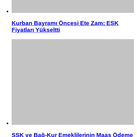
Kurban Bayramı Öncesi Ete Zam: ESK
Fiyatları Yükseltti
SSK ve Bağ-Kur Emeklilerinin Maaş Ödeme