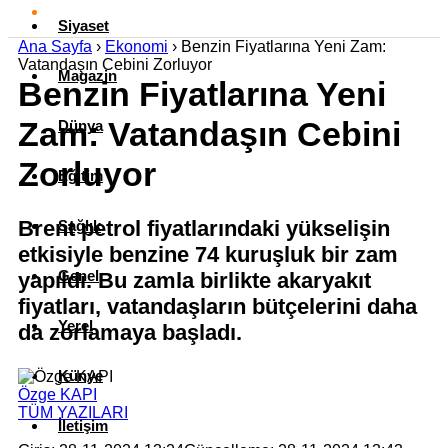
Siyaset
Ana Sayfa
›
Ekonomi
›
Benzin Fiyatlarına Yeni Zam:
Vatandaşın Cebini Zorluyor
Magazin
Benzin Fiyatlarına Yeni
Zam: Vatandaşın Cebini
Dünya
Zorluyor
Eğitim
Brent petrol fiyatlarındaki yükselişin
Sağlık
etkisiyle benzine 74 kuruşluk bir zam
Genel
yapıldı. Bu zamla birlikte akaryakıt
fiyatları, vatandaşların bütçelerini daha
Yerel
da zorlamaya başladı.
Künye
Özge KAPI
TÜM YAZILARI
İletişim