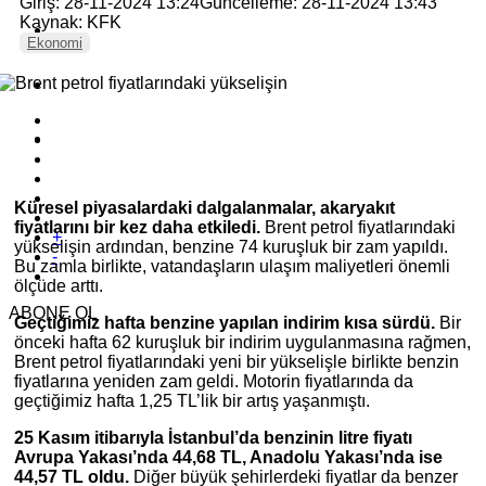
Giriş: 28-11-2024 13:24
Güncelleme: 28-11-2024 13:43
Kaynak: KFK
Ekonomi
Küresel piyasalardaki dalgalanmalar, akaryakıt
fiyatlarını bir kez daha etkiledi.
Brent petrol fiyatlarındaki
+
yükselişin ardından, benzine 74 kuruşluk bir zam yapıldı.
-
Bu zamla birlikte, vatandaşların ulaşım maliyetleri önemli
ölçüde arttı.
ABONE OL
Geçtiğimiz hafta benzine yapılan indirim kısa sürdü.
Bir
önceki hafta 62 kuruşluk bir indirim uygulanmasına rağmen,
Brent petrol fiyatlarındaki yeni bir yükselişle birlikte benzin
fiyatlarına yeniden zam geldi. Motorin fiyatlarında da
geçtiğimiz hafta 1,25 TL’lik bir artış yaşanmıştı.
25 Kasım itibarıyla İstanbul’da benzinin litre fiyatı
Avrupa Yakası’nda 44,68 TL, Anadolu Yakası’nda ise
44,57 TL oldu.
Diğer büyük şehirlerdeki fiyatlar da benzer