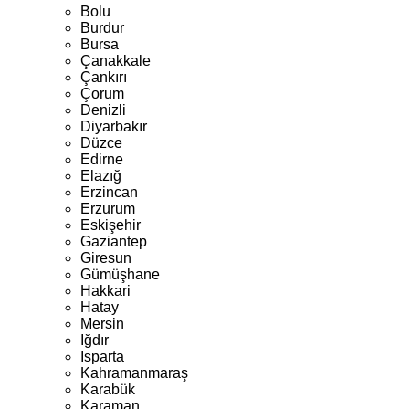
Bolu
Burdur
Bursa
Çanakkale
Çankırı
Çorum
Denizli
Diyarbakır
Düzce
Edirne
Elazığ
Erzincan
Erzurum
Eskişehir
Gaziantep
Giresun
Gümüşhane
Hakkari
Hatay
Mersin
Iğdır
Isparta
Kahramanmaraş
Karabük
Karaman