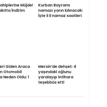
ahiplerine Müjde!
Kurban Bayramı
kıtta İndirim
namazı yarın kılınacak:
İşte il il namaz saatleri
eri Giden Araca
Mersin’de dehşet: 4
n Otomobil
yaşındaki oğlunu
 Neden Oldu: 1
yaralayıp intihara
teşebbüs etti