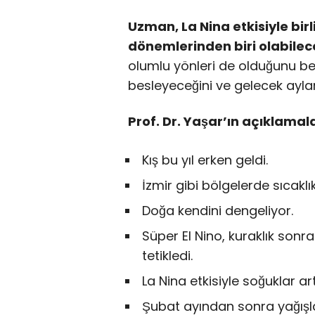
Uzman, La Nina etkisiyle birl
dönemlerinden biri olabilec
olumlu yönleri de olduğunu belir
besleyeceğini ve gelecek aylard
Prof. Dr. Yaşar’ın açıklamal
Kış bu yıl erken geldi.
İzmir gibi bölgelerde sıcaklı
Doğa kendini dengeliyor.
Süper El Nino, kuraklık son
tetikledi.
La Nina etkisiyle soğuklar ar
Şubat ayından sonra yağışla