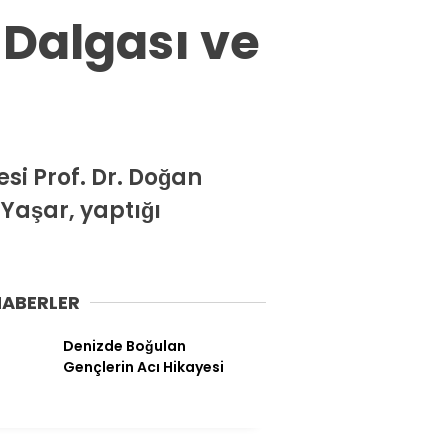
Spor
 Dalgası ve
Ekonomi
Siyaset
Magazin
Dünya
esi Prof. Dr. Doğan
 Yaşar, yaptığı
Eğitim
Sağlık
Genel
HABERLER
Yerel
Denizde Boğulan
Gençlerin Acı Hikayesi
Künye
İletişim