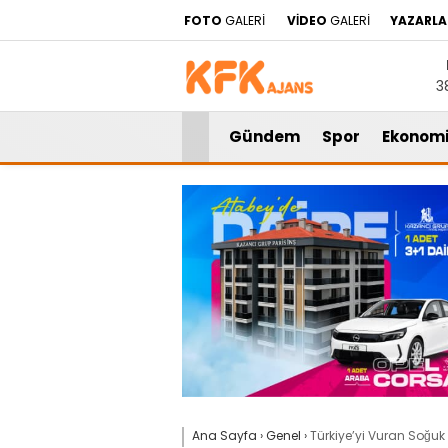
FOTO
GALERİ
VİDEO
GALERİ
YAZARLA
3
Gündem
Spor
Ekonom
Ana Sayfa
›
Genel
›
Türkiye’yi Vuran Soğu