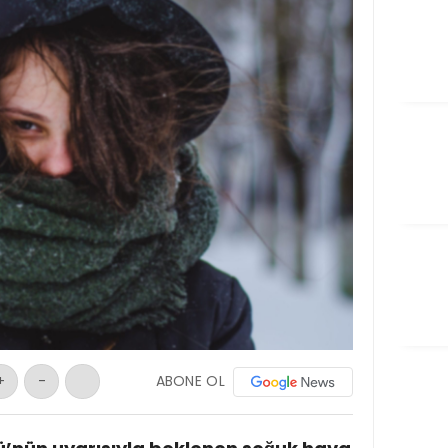
ABONE OL
+
-