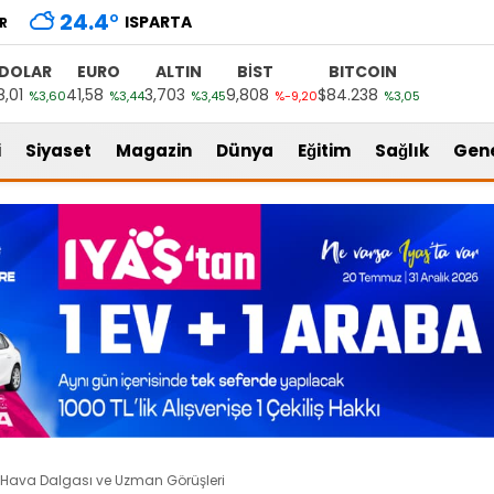
24.4
°
ISPARTA
R
DOLAR
EURO
ALTIN
BİST
BITCOIN
8,01
41,58
3,703
9,808
$84.238
%3,60
%3,44
%3,45
%-9,20
%3,05
i
Siyaset
Magazin
Dünya
Eğitim
Sağlık
Gen
k Hava Dalgası ve Uzman Görüşleri