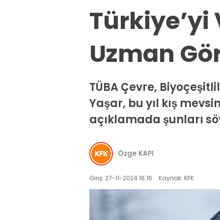
Türkiye’yi
Uzman Gör
TÜBA Çevre, Biyoçeşitlil
Yaşar, bu yıl kış mevsim
açıklamada şunları söy
Özge KAPI
Giriş: 27-11-2024 16:16
Kaynak: KFK