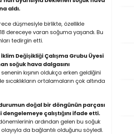
ü’nün uyarısıyla beklenen soğuk hava
na aldı.
rece düşmesiyle birlikte, özellikle
r 18 dereceye varan soğuma yaşandı. Bu
rı tedirgin etti.
 İklim Değişikliği Çalışma Grubu Üyesi
nan soğuk hava dalgasını
 senenin kışının oldukça erken geldiğini
rde sıcaklıkların ortalamaların çok altında
u durumun doğal bir döngünün parçası
 dengelemeye çalıştığını ifade etti.
 dönemlerinin ardından gelen bu soğuk
 olayıyla da bağlantılı olduğunu söyledi.