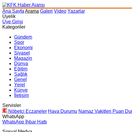
Ana Sayfa
Arama
Galeri
Video
Yazarlar
Üyelik
Üye Girişi
Kategoriler
Gündem
Spor
Ekonomi
Siyaset
Magazin
Dünya
Eğitim
Sağlık
Genel
Yerel
Künye
İletişim
Servisler
Nöbetçi Eczaneler
Hava Durumu
Namaz Vakitleri
Puan Du
WhatsApp
WhatsApp İhbar Hattı
Sosyal Medya