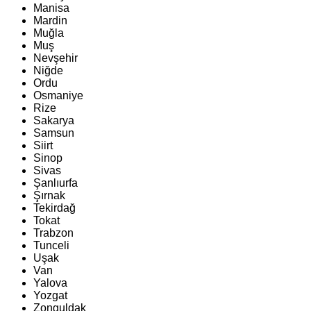
Manisa
Mardin
Muğla
Muş
Nevşehir
Niğde
Ordu
Osmaniye
Rize
Sakarya
Samsun
Siirt
Sinop
Sivas
Şanlıurfa
Şırnak
Tekirdağ
Tokat
Trabzon
Tunceli
Uşak
Van
Yalova
Yozgat
Zonguldak