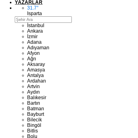
YAZARLAR
31.7
°
Isparta
İstanbul
Ankara
İzmir
Adana
Adıyaman
Afyon
Ağrı
Aksaray
Amasya
Antalya
Ardahan
Artvin
Aydın
Balıkesir
Bartın
Batman
Bayburt
Bilecik
Bingöl
Bitlis
Bolu