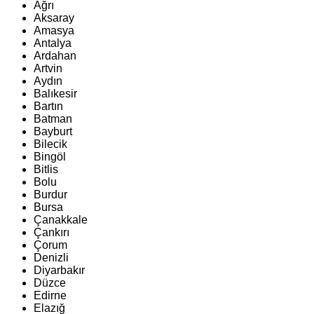
Ağrı
Aksaray
Amasya
Antalya
Ardahan
Artvin
Aydın
Balıkesir
Bartın
Batman
Bayburt
Bilecik
Bingöl
Bitlis
Bolu
Burdur
Bursa
Çanakkale
Çankırı
Çorum
Denizli
Diyarbakır
Düzce
Edirne
Elazığ