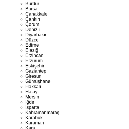
Burdur
Bursa
Çanakkale
Çankırı
Çorum
Denizli
Diyarbakır
Düzce
Edirne
Elazığ
Erzincan
Erzurum
Eskişehir
Gaziantep
Giresun
Gümüşhane
Hakkari
Hatay
Mersin
Iğdır
Isparta
Kahramanmaraş
Karabük
Karaman
Kars