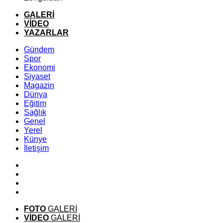
GALERİ
VİDEO
YAZARLAR
Gündem
Spor
Ekonomi
Siyaset
Magazin
Dünya
Eğitim
Sağlık
Genel
Yerel
Künye
İletişim
FOTO
GALERİ
VİDEO
GALERİ