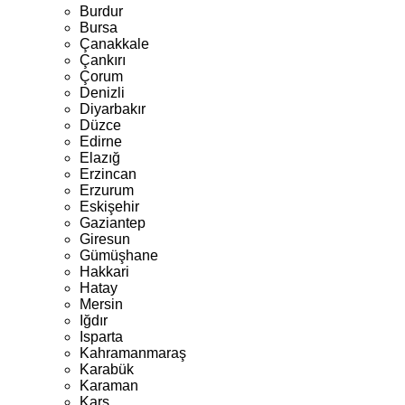
Burdur
Bursa
Çanakkale
Çankırı
Çorum
Denizli
Diyarbakır
Düzce
Edirne
Elazığ
Erzincan
Erzurum
Eskişehir
Gaziantep
Giresun
Gümüşhane
Hakkari
Hatay
Mersin
Iğdır
Isparta
Kahramanmaraş
Karabük
Karaman
Kars