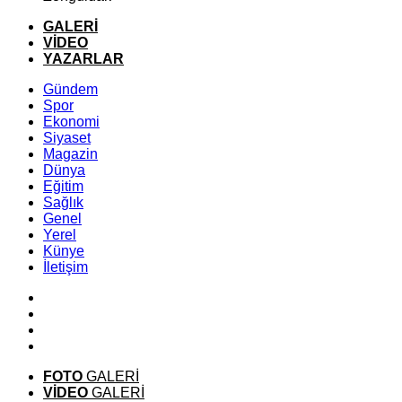
GALERİ
VİDEO
YAZARLAR
Gündem
Spor
Ekonomi
Siyaset
Magazin
Dünya
Eğitim
Sağlık
Genel
Yerel
Künye
İletişim
FOTO
GALERİ
VİDEO
GALERİ