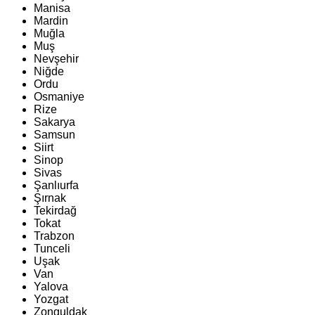
Manisa
Mardin
Muğla
Muş
Nevşehir
Niğde
Ordu
Osmaniye
Rize
Sakarya
Samsun
Siirt
Sinop
Sivas
Şanlıurfa
Şırnak
Tekirdağ
Tokat
Trabzon
Tunceli
Uşak
Van
Yalova
Yozgat
Zonguldak