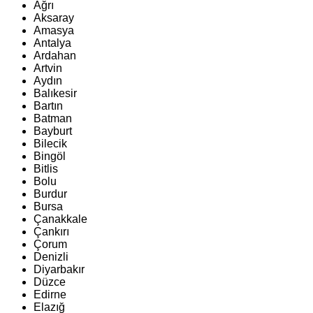
Ağrı
Aksaray
Amasya
Antalya
Ardahan
Artvin
Aydın
Balıkesir
Bartın
Batman
Bayburt
Bilecik
Bingöl
Bitlis
Bolu
Burdur
Bursa
Çanakkale
Çankırı
Çorum
Denizli
Diyarbakır
Düzce
Edirne
Elazığ