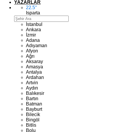
YAZARLAR
22.5
°
Isparta
İstanbul
Ankara
İzmir
Adana
Adıyaman
Afyon
Ağrı
Aksaray
Amasya
Antalya
Ardahan
Artvin
Aydın
Balıkesir
Bartın
Batman
Bayburt
Bilecik
Bingöl
Bitlis
Bolu