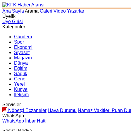
Ana Sayfa
Arama
Galeri
Video
Yazarlar
Üyelik
Üye Girişi
Kategoriler
Gündem
Spor
Ekonomi
Siyaset
Magazin
Dünya
Eğitim
Sağlık
Genel
Yerel
Künye
İletişim
Servisler
Nöbetçi Eczaneler
Hava Durumu
Namaz Vakitleri
Puan Du
WhatsApp
WhatsApp İhbar Hattı
Sosyal Medya