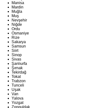
Manisa
Mardin
Muğla
Muş
Nevşehir
Niğde
Ordu
Osmaniye
Rize
Sakarya
Samsun
Siirt
Sinop
Sivas
Şanlıurfa
Şırnak
Tekirdağ
Tokat
Trabzon
Tunceli
Uşak
Van
Yalova
Yozgat
Zonguldak