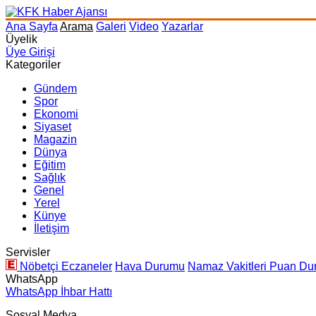
Ana Sayfa
Arama
Galeri
Video
Yazarlar
Üyelik
Üye Girişi
Kategoriler
Gündem
Spor
Ekonomi
Siyaset
Magazin
Dünya
Eğitim
Sağlık
Genel
Yerel
Künye
İletişim
Servisler
Nöbetçi Eczaneler
Hava Durumu
Namaz Vakitleri
Puan Du
WhatsApp
WhatsApp İhbar Hattı
Sosyal Medya