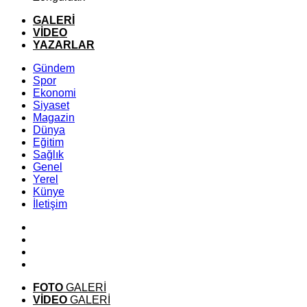
GALERİ
VİDEO
YAZARLAR
Gündem
Spor
Ekonomi
Siyaset
Magazin
Dünya
Eğitim
Sağlık
Genel
Yerel
Künye
İletişim
FOTO
GALERİ
VİDEO
GALERİ