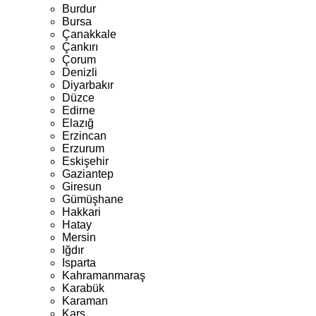
Burdur
Bursa
Çanakkale
Çankırı
Çorum
Denizli
Diyarbakır
Düzce
Edirne
Elazığ
Erzincan
Erzurum
Eskişehir
Gaziantep
Giresun
Gümüşhane
Hakkari
Hatay
Mersin
Iğdır
Isparta
Kahramanmaraş
Karabük
Karaman
Kars