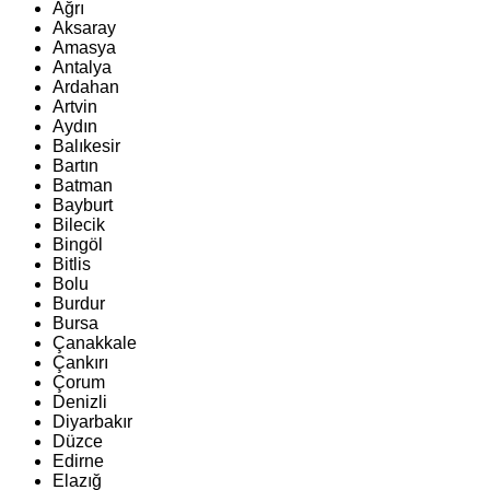
Ağrı
Aksaray
Amasya
Antalya
Ardahan
Artvin
Aydın
Balıkesir
Bartın
Batman
Bayburt
Bilecik
Bingöl
Bitlis
Bolu
Burdur
Bursa
Çanakkale
Çankırı
Çorum
Denizli
Diyarbakır
Düzce
Edirne
Elazığ