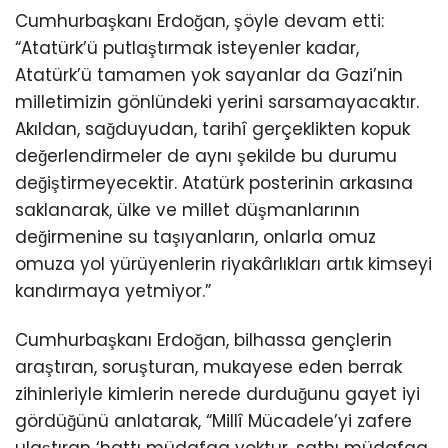
Cumhurbaşkanı Erdoğan, şöyle devam etti:
“Atatürk’ü putlaştırmak isteyenler kadar,
Atatürk’ü tamamen yok sayanlar da Gazi’nin
milletimizin gönlündeki yerini sarsamayacaktır.
Akıldan, sağduyudan, tarihî gerçeklikten kopuk
değerlendirmeler de aynı şekilde bu durumu
değiştirmeyecektir. Atatürk posterinin arkasına
saklanarak, ülke ve millet düşmanlarının
değirmenine su taşıyanların, onlarla omuz
omuza yol yürüyenlerin riyakârlıkları artık kimseyi
kandırmaya yetmiyor.”
Cumhurbaşkanı Erdoğan, bilhassa gençlerin
araştıran, soruşturan, mukayese eden berrak
zihinleriyle kimlerin nerede durduğunu gayet iyi
gördüğünü anlatarak, “Millî Mücadele’yi zafere
ulaştıran ‘hattı müdafaa yoktur, sathı müdafaa