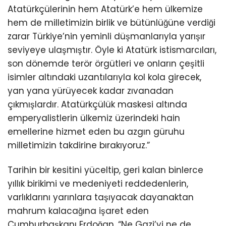
Atatürkçülerinin hem Atatürk’e hem ülkemize
hem de milletimizin birlik ve bütünlüğüne verdiği
zarar Türkiye’nin yeminli düşmanlarıyla yarışır
seviyeye ulaşmıştır. Öyle ki Atatürk istismarcıları,
son dönemde terör örgütleri ve onların çeşitli
isimler altındaki uzantılarıyla kol kola girecek,
yan yana yürüyecek kadar zıvanadan
çıkmışlardır. Atatürkçülük maskesi altında
emperyalistlerin ülkemiz üzerindeki hain
emellerine hizmet eden bu azgın güruhu
milletimizin takdirine bırakıyoruz.”
Tarihin bir kesitini yüceltip, geri kalan binlerce
yıllık birikimi ve medeniyeti reddedenlerin,
varlıklarını yarınlara taşıyacak dayanaktan
mahrum kalacağına işaret eden
Cumhurbaşkanı Erdoğan, “Ne Gazi’yi ne de