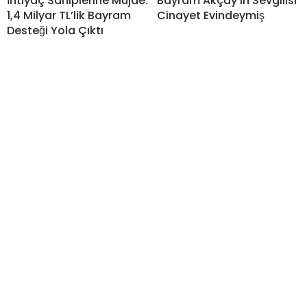
İhtiyaç Sahiplerine Müjde:
Bayram Akçay’ın Sevgilisi
1,4 Milyar TL’lik Bayram
Cinayet Evindeymiş
Desteği Yola Çıktı