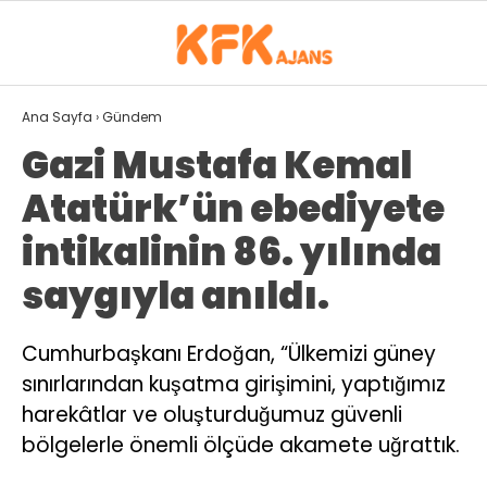
26.1
°
ISPARTA
Ana Sayfa
›
Gündem
Gazi Mustafa Kemal
GALERİ
VİDEO
YAZARLAR
Atatürk’ün ebediyete
GÜNDEM
intikalinin 86. yılında
SPOR
saygıyla anıldı.
EKONOMI
Cumhurbaşkanı Erdoğan, “Ülkemizi güney
SIYASET
sınırlarından kuşatma girişimini, yaptığımız
MAGAZIN
harekâtlar ve oluşturduğumuz güvenli
bölgelerle önemli ölçüde akamete uğrattık.
DÜNYA