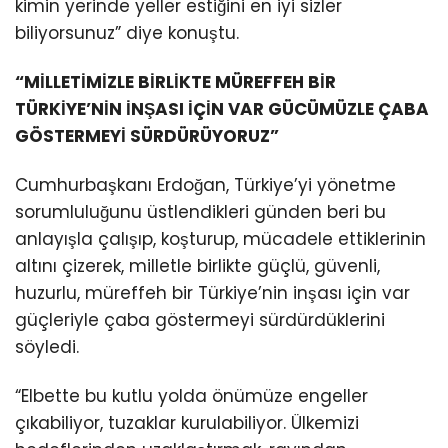
kimin yerinde yeller estiğini en iyi sizler
biliyorsunuz” diye konuştu.
“MİLLETİMİZLE BİRLİKTE MÜREFFEH BİR
TÜRKİYE’NİN İNŞASI İÇİN VAR GÜCÜMÜZLE ÇABA
GÖSTERMEYİ SÜRDÜRÜYORUZ”
Cumhurbaşkanı Erdoğan, Türkiye’yi yönetme
sorumluluğunu üstlendikleri günden beri bu
anlayışla çalışıp, koşturup, mücadele ettiklerinin
altını çizerek, milletle birlikte güçlü, güvenli,
huzurlu, müreffeh bir Türkiye’nin inşası için var
güçleriyle çaba göstermeyi sürdürdüklerini
söyledi.
“Elbette bu kutlu yolda önümüze engeller
çıkabiliyor, tuzaklar kurulabiliyor. Ülkemizi