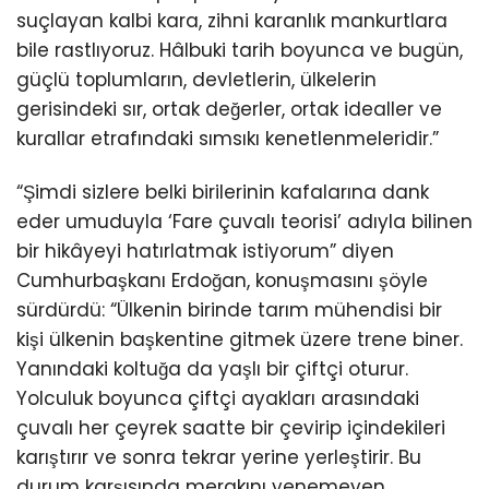
suçlayan kalbi kara, zihni karanlık mankurtlara
bile rastlıyoruz. Hâlbuki tarih boyunca ve bugün,
güçlü toplumların, devletlerin, ülkelerin
gerisindeki sır, ortak değerler, ortak idealler ve
kurallar etrafındaki sımsıkı kenetlenmeleridir.”
“Şimdi sizlere belki birilerinin kafalarına dank
eder umuduyla ‘Fare çuvalı teorisi’ adıyla bilinen
bir hikâyeyi hatırlatmak istiyorum” diyen
Cumhurbaşkanı Erdoğan, konuşmasını şöyle
sürdürdü: “Ülkenin birinde tarım mühendisi bir
kişi ülkenin başkentine gitmek üzere trene biner.
Yanındaki koltuğa da yaşlı bir çiftçi oturur.
Yolculuk boyunca çiftçi ayakları arasındaki
çuvalı her çeyrek saatte bir çevirip içindekileri
karıştırır ve sonra tekrar yerine yerleştirir. Bu
durum karşısında merakını yenemeyen