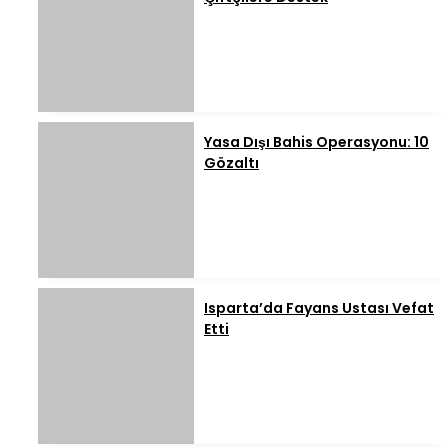
Yasa Dışı Bahis Operasyonu: 10
Gözaltı
Isparta’da Fayans Ustası Vefat
Etti