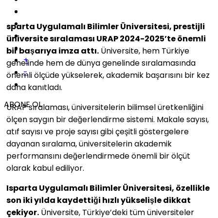
sparta Uygulamalı Bilimler Üniversitesi, prestijli
üniversite sıralaması URAP 2024-2025’te önemli
bir başarıya imza attı.
Üniversite, hem Türkiye
+
genelinde hem de dünya genelinde sıralamasında
-
önemli ölçüde yükselerek, akademik başarısını bir kez
daha kanıtladı.
ABONE OL
URAP sıralaması, üniversitelerin bilimsel üretkenliğini
ölçen saygın bir değerlendirme sistemi. Makale sayısı,
atıf sayısı ve proje sayısı gibi çeşitli göstergelere
dayanan sıralama, üniversitelerin akademik
performansını değerlendirmede önemli bir ölçüt
olarak kabul ediliyor.
Isparta Uygulamalı Bilimler Üniversitesi, özellikle
son iki yılda kaydettiği hızlı yükselişle dikkat
çekiyor.
Üniversite, Türkiye’deki tüm üniversiteler