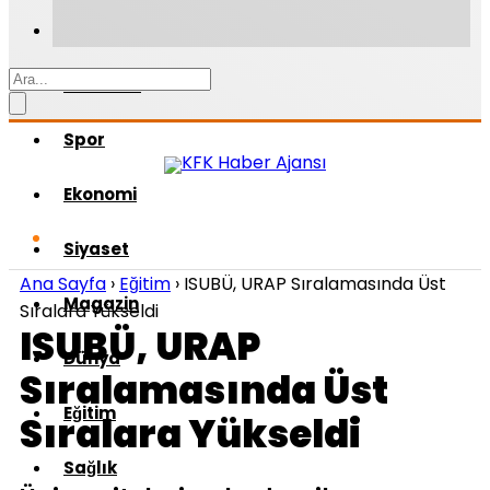
Gündem
Spor
Ekonomi
Siyaset
Ana Sayfa
›
Eğitim
›
ISUBÜ, URAP Sıralamasında Üst
Magazin
Sıralara Yükseldi
ISUBÜ, URAP
Dünya
Sıralamasında Üst
Eğitim
Sıralara Yükseldi
Sağlık