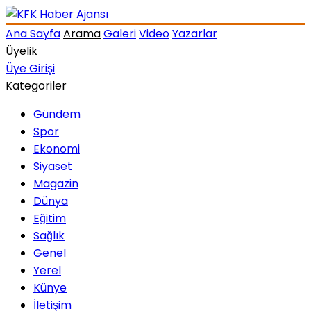
Ana Sayfa
Arama
Galeri
Video
Yazarlar
Üyelik
Üye Girişi
Kategoriler
Gündem
Spor
Ekonomi
Siyaset
Magazin
Dünya
Eğitim
Sağlık
Genel
Yerel
Künye
İletişim