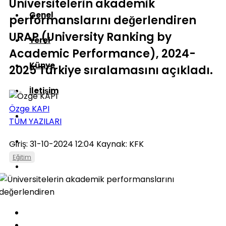
Üniversitelerin akademik
Genel
performanslarını değerlendiren
URAP (University Ranking by
Yerel
Academic Performance), 2024-
Künye
2025 Türkiye sıralamasını açıkladı.
İletişim
Özge KAPI
TÜM YAZILARI
Giriş: 31-10-2024 12:04
Kaynak: KFK
Eğitim