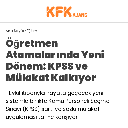
29
°
ISPARTA
Ana Sayfa
›
Eğitim
Öğretmen
GALERİ
VİDEO
YAZARLAR
Atamalarında Yeni
GÜNDEM
Dönem: KPSS ve
SPOR
Mülakat Kalkıyor
EKONOMI
1 Eylül itibarıyla hayata geçecek yeni
SIYASET
sistemle birlikte Kamu Personeli Seçme
MAGAZIN
Sınavı (KPSS) şartı ve sözlü mülakat
uygulaması tarihe karışıyor
DÜNYA