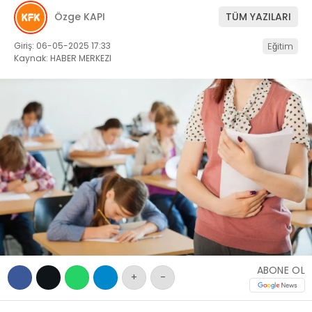
EĞITIM
Özge KAPI
TÜM YAZILARI
WhatsApp İhbar
SAĞLIK
Hattı
Giriş: 06-05-2025 17:33
Eğitim
GENEL
Kaynak: HABER MERKEZI
YEREL
Facebook
KÜNYE
İLETIŞIM
Instagram
Youtube
ABONE OL
+
-