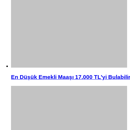
En Düşük Emekli Maaşı 17.000 TL’yi Bulabili