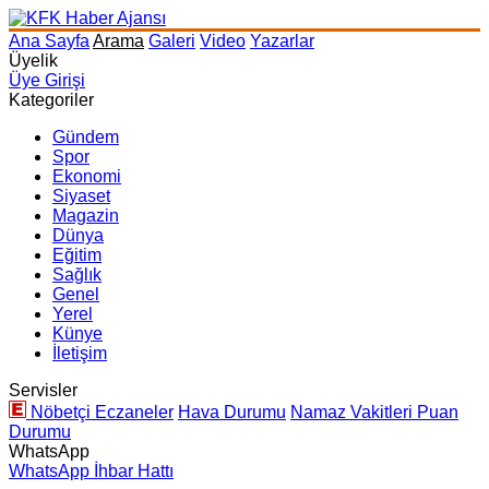
Ana Sayfa
Arama
Galeri
Video
Yazarlar
Üyelik
Üye Girişi
Kategoriler
Gündem
Spor
Ekonomi
Siyaset
Magazin
Dünya
Eğitim
Sağlık
Genel
Yerel
Künye
İletişim
Servisler
Nöbetçi Eczaneler
Hava Durumu
Namaz Vakitleri
Puan
Durumu
WhatsApp
WhatsApp İhbar Hattı