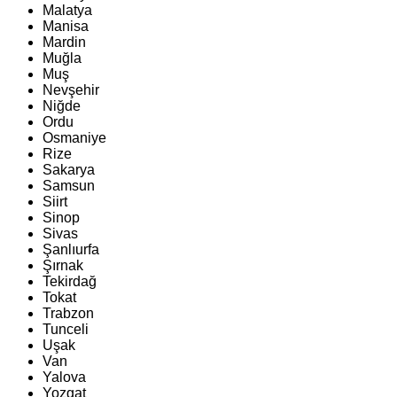
Malatya
Manisa
Mardin
Muğla
Muş
Nevşehir
Niğde
Ordu
Osmaniye
Rize
Sakarya
Samsun
Siirt
Sinop
Sivas
Şanlıurfa
Şırnak
Tekirdağ
Tokat
Trabzon
Tunceli
Uşak
Van
Yalova
Yozgat