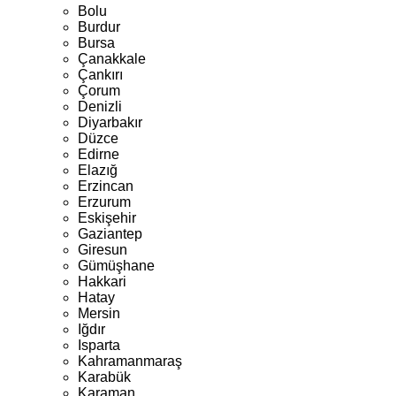
Bolu
Burdur
Bursa
Çanakkale
Çankırı
Çorum
Denizli
Diyarbakır
Düzce
Edirne
Elazığ
Erzincan
Erzurum
Eskişehir
Gaziantep
Giresun
Gümüşhane
Hakkari
Hatay
Mersin
Iğdır
Isparta
Kahramanmaraş
Karabük
Karaman