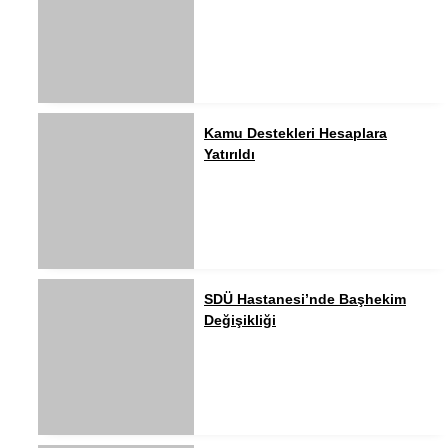
Kamu Destekleri Hesaplara
Yatırıldı
SDÜ Hastanesi’nde Başhekim
Değişikliği