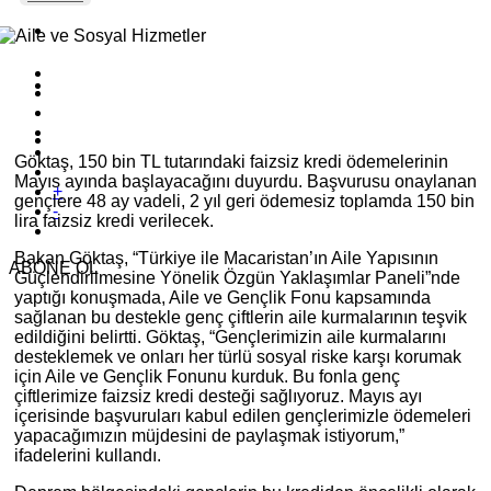
Göktaş, 150 bin TL tutarındaki faizsiz kredi ödemelerinin
Mayıs ayında başlayacağını duyurdu. Başvurusu onaylanan
+
gençlere 48 ay vadeli, 2 yıl geri ödemesiz toplamda 150 bin
-
lira faizsiz kredi verilecek.
Bakan Göktaş, “Türkiye ile Macaristan’ın Aile Yapısının
ABONE OL
Güçlendirilmesine Yönelik Özgün Yaklaşımlar Paneli”nde
yaptığı konuşmada, Aile ve Gençlik Fonu kapsamında
sağlanan bu destekle genç çiftlerin aile kurmalarının teşvik
edildiğini belirtti. Göktaş, “Gençlerimizin aile kurmalarını
desteklemek ve onları her türlü sosyal riske karşı korumak
için Aile ve Gençlik Fonunu kurduk. Bu fonla genç
çiftlerimize faizsiz kredi desteği sağlıyoruz. Mayıs ayı
içerisinde başvuruları kabul edilen gençlerimizle ödemeleri
yapacağımızın müjdesini de paylaşmak istiyorum,”
ifadelerini kullandı.