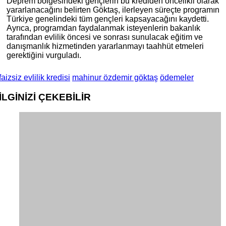
Deprem bölgesindeki gençlerin bu krediden öncelikli olarak
yararlanacağını belirten Göktaş, ilerleyen süreçte programın
Türkiye genelindeki tüm gençleri kapsayacağını kaydetti.
Ayrıca, programdan faydalanmak isteyenlerin bakanlık
tarafından evlilik öncesi ve sonrası sunulacak eğitim ve
danışmanlık hizmetinden yararlanmayı taahhüt etmeleri
gerektiğini vurguladı.
faizsiz evlilik kredisi
mahinur özdemir göktaş
ödemeler
İLGİNİZİ
ÇEKEBİLİR