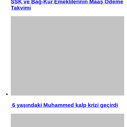
SSK ve Bağ-Kur Emeklilerinin Maaş Ödeme
Takvimi
6 yaşındaki Muhammed kalp krizi geçirdi