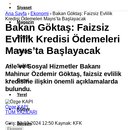
Siyaset
Ana Sayfa
›
Ekonomi
›
Bakan Göktaş: Faizsiz Evlilik
Kredisi Ödemeleri Mayıs’ta Başlayacak
Magazin
Bakan Göktaş: Faizsiz
Evlilik Kredisi Ödemeleri
Dünya
Mayıs’ta Başlayacak
Eğitim
Aile ve Sosyal Hizmetler Bakanı
Sağlık
Mahinur Özdemir Göktaş, faizsiz evlilik
Genel
kredisine ilişkin önemli açıklamalarda
bulundu.
Yerel
Özge KAPI
Künye
TÜM YAZILARI
Giriş: 31-10-2024 12:50
Kaynak: KFK
İletişim
Ekonomi