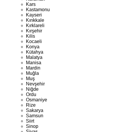
Kars
Kastamonu
Kayseri
Kırıkkale
Kırklareli
Kırşehir
Kilis
Kocaeli
Konya
Kütahya
Malatya
Manisa
Mardin
Muğla
Muş
Nevşehir
Niğde
Ordu
Osmaniye
Rize
Sakarya
Samsun
Siirt
Sinop
Sivas