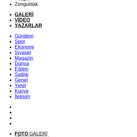
Zonguldak
GALERİ
VİDEO
YAZARLAR
Gündem
Spor
Ekonomi
Siyaset
Magazin
Dünya
Eğitim
Sağlık
Genel
Yerel
Künye
İletişim
FOTO
GALERİ