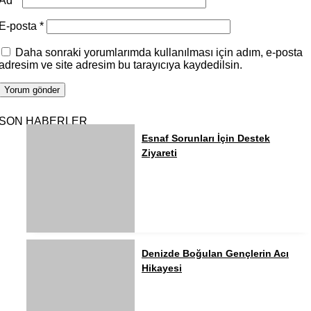
Ad
*
E-posta
*
Daha sonraki yorumlarımda kullanılması için adım, e-posta
adresim ve site adresim bu tarayıcıya kaydedilsin.
SON HABERLER
Esnaf Sorunları İçin Destek
Ziyareti
Denizde Boğulan Gençlerin Acı
Hikayesi