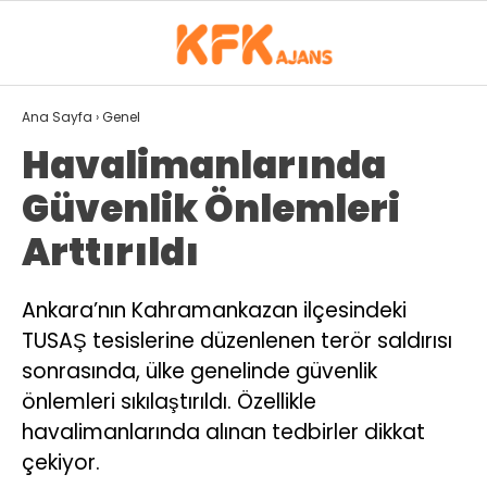
31.8
°
ISPARTA
Ana Sayfa
›
Genel
Havalimanlarında
GALERİ
VİDEO
YAZARLAR
Güvenlik Önlemleri
GÜNDEM
Arttırıldı
SPOR
Ankara’nın Kahramankazan ilçesindeki
EKONOMI
TUSAŞ tesislerine düzenlenen terör saldırısı
SIYASET
sonrasında, ülke genelinde güvenlik
önlemleri sıkılaştırıldı. Özellikle
MAGAZIN
havalimanlarında alınan tedbirler dikkat
DÜNYA
çekiyor.