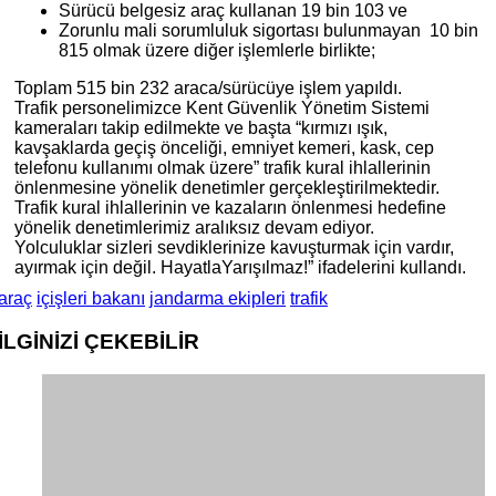
Sürücü belgesiz araç kullanan 19 bin 103 ve
Zorunlu mali sorumluluk sigortası bulunmayan 10 bin
815 olmak üzere diğer işlemlerle birlikte;
Toplam 515 bin 232 araca/sürücüye işlem yapıldı.
Trafik personelimizce Kent Güvenlik Yönetim Sistemi
kameraları takip edilmekte ve başta “kırmızı ışık,
kavşaklarda geçiş önceliği, emniyet kemeri, kask, cep
telefonu kullanımı olmak üzere” trafik kural ihlallerinin
önlenmesine yönelik denetimler gerçekleştirilmektedir.
Trafik kural ihlallerinin ve kazaların önlenmesi hedefine
yönelik denetimlerimiz aralıksız devam ediyor.
Yolculuklar sizleri sevdiklerinize kavuşturmak için vardır,
ayırmak için değil. HayatlaYarışılmaz!” ifadelerini kullandı.
araç
içişleri bakanı
jandarma ekipleri
trafik
İLGİNİZİ
ÇEKEBİLİR