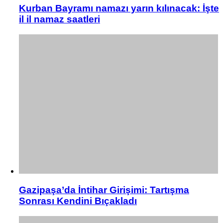
Kurban Bayramı namazı yarın kılınacak: İşte
il il namaz saatleri
Gazipaşa’da İntihar Girişimi: Tartışma
Sonrası Kendini Bıçakladı