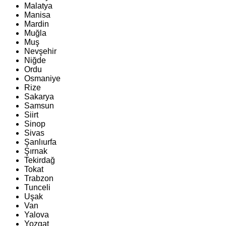
Malatya
Manisa
Mardin
Muğla
Muş
Nevşehir
Niğde
Ordu
Osmaniye
Rize
Sakarya
Samsun
Siirt
Sinop
Sivas
Şanlıurfa
Şırnak
Tekirdağ
Tokat
Trabzon
Tunceli
Uşak
Van
Yalova
Yozgat