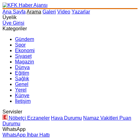
Ana Sayfa
Arama
Galeri
Video
Yazarlar
Üyelik
Üye Girişi
Kategoriler
Gündem
Spor
Ekonomi
Siyaset
Magazin
Dünya
Eğitim
Sağlık
Genel
Yerel
Künye
İletişim
Servisler
Nöbetçi Eczaneler
Hava Durumu
Namaz Vakitleri
Puan
Durumu
WhatsApp
WhatsApp İhbar Hattı