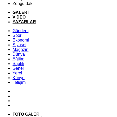
Zonguldak
GALERİ
VİDEO
YAZARLAR
Gündem
Spor
Ekonomi
Siyaset
Magazin
Dünya
Eğitim
Sağlık
Genel
Yerel
Künye
İletişim
FOTO
GALERİ