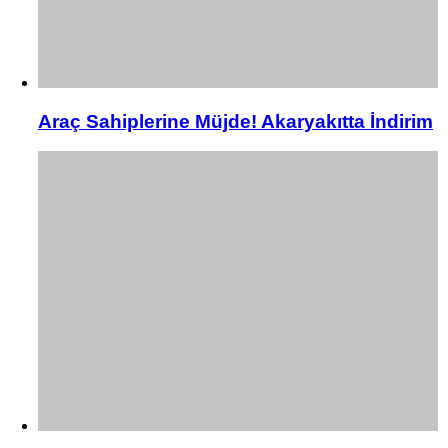
Araç Sahiplerine Müjde! Akaryakıtta İndirim