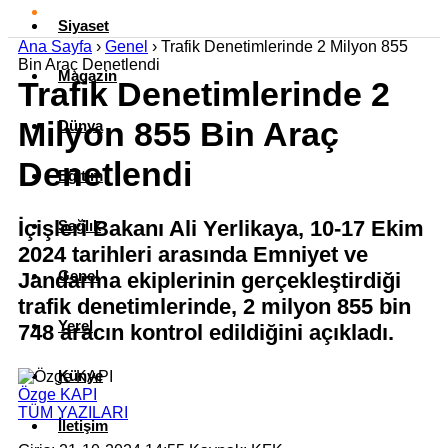
Siyaset
Ana Sayfa
›
Genel
›
Trafik Denetimlerinde 2 Milyon 855
Bin Araç Denetlendi
Magazin
Trafik Denetimlerinde 2
Milyon 855 Bin Araç
Dünya
Denetlendi
Eğitim
İçişleri Bakanı Ali Yerlikaya, 10-17 Ekim
Sağlık
2024 tarihleri arasında Emniyet ve
Genel
Jandarma ekiplerinin gerçekleştirdiği
trafik denetimlerinde, 2 milyon 855 bin
Yerel
748 aracın kontrol edildiğini açıkladı.
Künye
Özge KAPI
TÜM YAZILARI
İletişim