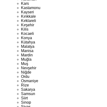
Kars
Kastamonu
Kayseri
Kırıkkale
Kırklareli
Kırşehir
Kilis
Kocaeli
Konya
Kütahya
Malatya
Manisa
Mardin
Muğla
Muş
Nevşehir
Niğde
Ordu
Osmaniye
Rize
Sakarya
Samsun
Siirt
Sinop
Sivas