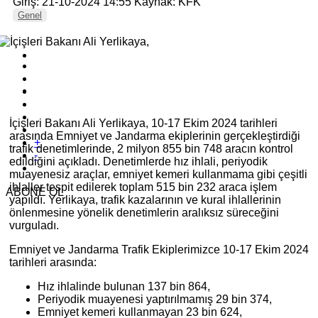
Giriş: 21-10-2024 14:55
Kaynak: KFK
Genel
İçişleri Bakanı Ali Yerlikaya, 10-17 Ekim 2024 tarihleri
arasında Emniyet ve Jandarma ekiplerinin gerçekleştirdiği
+
trafik denetimlerinde, 2 milyon 855 bin 748 aracın kontrol
-
edildiğini açıkladı. Denetimlerde hız ihlali, periyodik
muayenesiz araçlar, emniyet kemeri kullanmama gibi çeşitli
ihlaller tespit edilerek toplam 515 bin 232 araca işlem
ABONE OL
yapıldı. Yerlikaya, trafik kazalarının ve kural ihlallerinin
önlenmesine yönelik denetimlerin aralıksız süreceğini
vurguladı.
Emniyet ve Jandarma Trafik Ekiplerimizce 10-17 Ekim 2024
tarihleri arasında:
Hız ihlalinde bulunan 137 bin 864,
Periyodik muayenesi yaptırılmamış 29 bin 374,
Emniyet kemeri kullanmayan 23 bin 624,