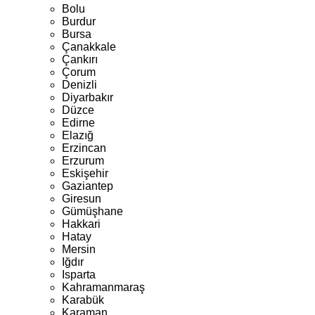
Bolu
Burdur
Bursa
Çanakkale
Çankırı
Çorum
Denizli
Diyarbakır
Düzce
Edirne
Elazığ
Erzincan
Erzurum
Eskişehir
Gaziantep
Giresun
Gümüşhane
Hakkari
Hatay
Mersin
Iğdır
Isparta
Kahramanmaraş
Karabük
Karaman