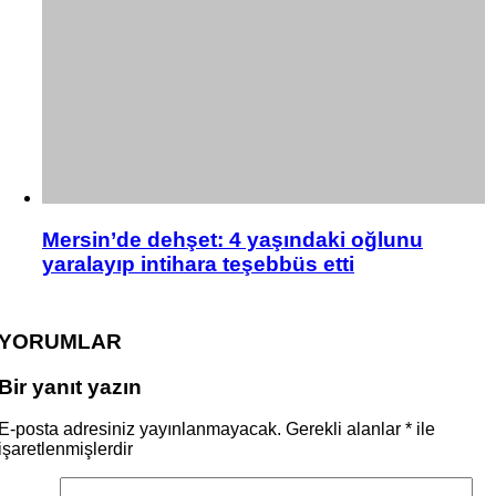
Mersin’de dehşet: 4 yaşındaki oğlunu
yaralayıp intihara teşebbüs etti
YORUMLAR
Bir yanıt yazın
E-posta adresiniz yayınlanmayacak.
Gerekli alanlar
*
ile
işaretlenmişlerdir