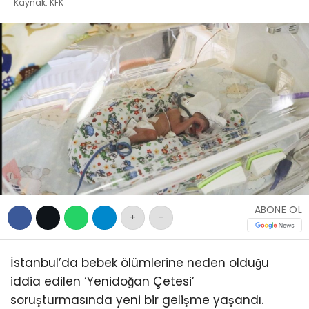
EĞITIM
Kaynak: KFK
WhatsApp İhbar
SAĞLIK
Hattı
GENEL
YEREL
Facebook
KÜNYE
İLETIŞIM
Instagram
Youtube
ABONE OL
+
-
İstanbul’da bebek ölümlerine neden olduğu
iddia edilen ‘Yenidoğan Çetesi’
soruşturmasında yeni bir gelişme yaşandı.