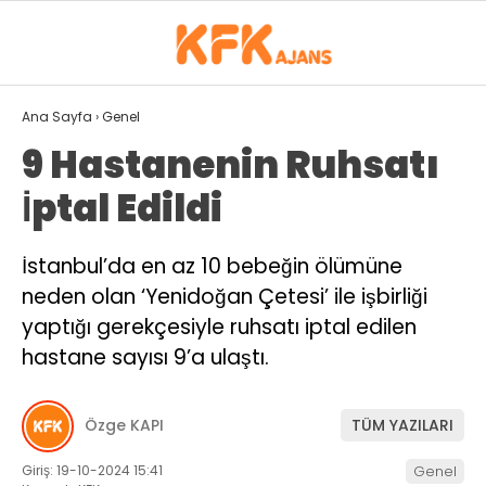
30.6
°
ISPARTA
Ana Sayfa
›
Genel
9 Hastanenin Ruhsatı
GALERİ
VİDEO
YAZARLAR
İptal Edildi
GÜNDEM
İstanbul’da en az 10 bebeğin ölümüne
SPOR
neden olan ‘Yenidoğan Çetesi’ ile işbirliği
EKONOMI
yaptığı gerekçesiyle ruhsatı iptal edilen
hastane sayısı 9’a ulaştı.
SIYASET
MAGAZIN
Özge KAPI
TÜM YAZILARI
DÜNYA
Giriş: 19-10-2024 15:41
Genel