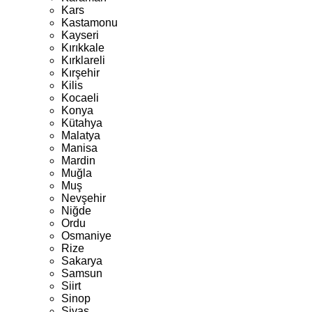
Kars
Kastamonu
Kayseri
Kırıkkale
Kırklareli
Kırşehir
Kilis
Kocaeli
Konya
Kütahya
Malatya
Manisa
Mardin
Muğla
Muş
Nevşehir
Niğde
Ordu
Osmaniye
Rize
Sakarya
Samsun
Siirt
Sinop
Sivas