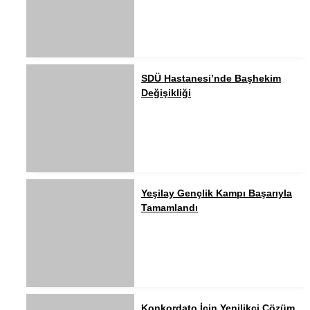
SDÜ Hastanesi’nde Başhekim
Değişikliği
Yeşilay Gençlik Kampı Başarıyla
Tamamlandı
Konkordato İçin Yenilikçi Çözüm