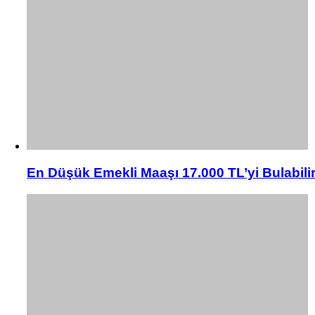
En Düşük Emekli Maaşı 17.000 TL’yi Bulabili