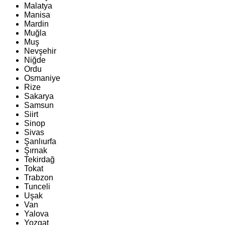
Malatya
Manisa
Mardin
Muğla
Muş
Nevşehir
Niğde
Ordu
Osmaniye
Rize
Sakarya
Samsun
Siirt
Sinop
Sivas
Şanlıurfa
Şırnak
Tekirdağ
Tokat
Trabzon
Tunceli
Uşak
Van
Yalova
Yozgat