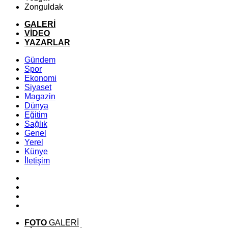
Zonguldak
GALERİ
VİDEO
YAZARLAR
Gündem
Spor
Ekonomi
Siyaset
Magazin
Dünya
Eğitim
Sağlık
Genel
Yerel
Künye
İletişim
FOTO
GALERİ