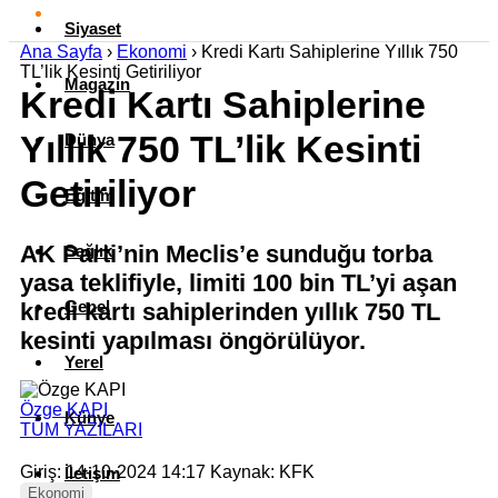
Siyaset
Ana Sayfa
›
Ekonomi
›
Kredi Kartı Sahiplerine Yıllık 750
TL’lik Kesinti Getiriliyor
Magazin
Kredi Kartı Sahiplerine
Yıllık 750 TL’lik Kesinti
Dünya
Getiriliyor
Eğitim
AK Parti’nin Meclis’e sunduğu torba
Sağlık
yasa teklifiyle, limiti 100 bin TL’yi aşan
Genel
kredi kartı sahiplerinden yıllık 750 TL
kesinti yapılması öngörülüyor.
Yerel
Özge KAPI
Künye
TÜM YAZILARI
Giriş: 14-10-2024 14:17
Kaynak: KFK
İletişim
Ekonomi