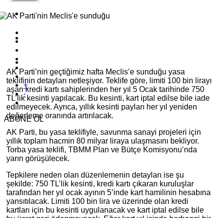
AK Parti’nin geçtiğimiz hafta Meclis’e sunduğu yasa
teklifinin detayları netleşiyor. Teklife göre, limiti 100 bin lirayı
+
aşan kredi kartı sahiplerinden her yıl 5 Ocak tarihinde 750
-
TL’lik kesinti yapılacak. Bu kesinti, kart iptal edilse bile iade
edilmeyecek. Ayrıca, yıllık kesinti payları her yıl yeniden
değerleme oranında artırılacak.
ABONE OL
AK Parti, bu yasa teklifiyle, savunma sanayi projeleri için
yıllık toplam hacmin 80 milyar liraya ulaşmasını bekliyor.
Torba yasa teklifi, TBMM Plan ve Bütçe Komisyonu’nda
yarın görüşülecek.
Tepkilere neden olan düzenlemenin detayları ise şu
şekilde: 750 TL’lik kesinti, kredi kartı çıkaran kuruluşlar
tarafından her yıl ocak ayının 5’inde kart hamilinin hesabına
yansıtılacak. Limiti 100 bin lira ve üzerinde olan kredi
kartları için bu kesinti uygulanacak ve kart iptal edilse bile