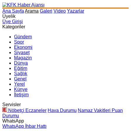
Ana Sayfa
Arama
Galeri
Video
Yazarlar
Üyelik
Üye Girişi
Kategoriler
Gündem
Spor
Ekonomi
Siyaset
Magazin
Dünya
Eğitim
Sağlık
Genel
Yerel
Künye
İletişim
Servisler
Nöbetçi Eczaneler
Hava Durumu
Namaz Vakitleri
Puan
Durumu
WhatsApp
WhatsApp İhbar Hattı