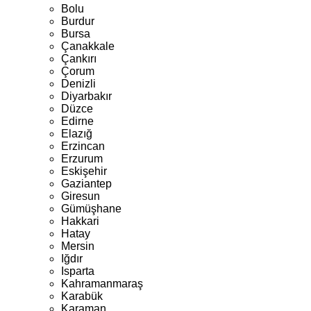
Bolu
Burdur
Bursa
Çanakkale
Çankırı
Çorum
Denizli
Diyarbakır
Düzce
Edirne
Elazığ
Erzincan
Erzurum
Eskişehir
Gaziantep
Giresun
Gümüşhane
Hakkari
Hatay
Mersin
Iğdır
Isparta
Kahramanmaraş
Karabük
Karaman