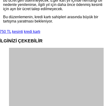
bu ücret geri ödenmeyecek. Eğer kart yıl içinde herhangi bir
nedenle yenilenirse, ilgili yıl için daha önce ödenmiş kesinti
için ayrı bir ücret talep edilmeyecek.
Bu düzenlemenin, kredi kartı sahipleri arasında büyük bir
tartışma yaratması bekleniyor.
750 TL
kesinti
kredi kartı
İLGİNİZİ
ÇEKEBİLİR