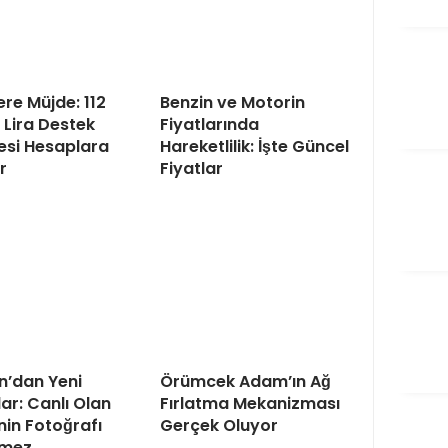
ere Müjde: 112
Benzin ve Motorin
 Lira Destek
Fiyatlarında
si Hesaplara
Hareketlilik: İşte Güncel
r
Fiyatlar
n’dan Yeni
Örümcek Adam’ın Ağ
ar: Canlı Olan
Fırlatma Mekanizması
in Fotoğrafı
Gerçek Oluyor
emez