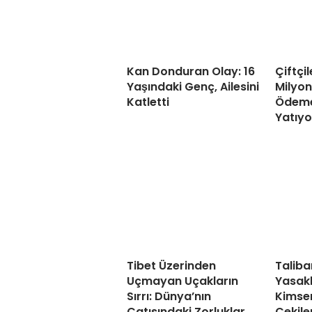
Kan Donduran Olay: 16
Çiftçil
Yaşındaki Genç, Ailesini
Milyon
Katletti
Ödeme
Yatıyo
Tibet Üzerinden
Taliba
Uçmayan Uçakların
Yasakl
Sırrı: Dünya’nın
Kimsen
Çatısındaki Zorluklar
Çekil