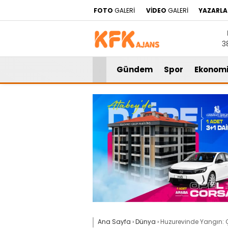
FOTO
GALERİ
VİDEO
GALERİ
YAZARLA
3
Gündem
Spor
Ekonom
Ana Sayfa
›
Dünya
›
Huzurevinde Yangın: 