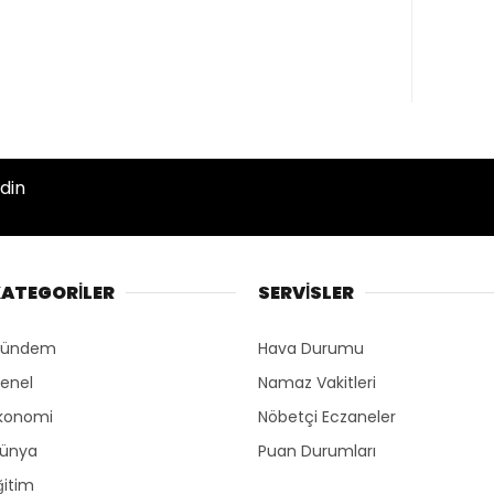
din
ATEGORİLER
SERVİSLER
ündem
Hava Durumu
enel
Namaz Vakitleri
konomi
Nöbetçi Eczaneler
ünya
Puan Durumları
ğitim