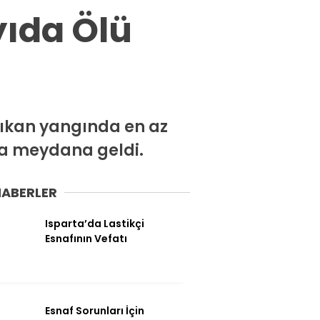
Spor
ıda Ölü
Ekonomi
Siyaset
Magazin
Dünya
 çıkan yangında en az
nda meydana geldi.
Eğitim
Sağlık
HABERLER
Genel
Isparta’da Lastikçi
Yerel
Esnafının Vefatı
Künye
İletişim
Esnaf Sorunları İçin