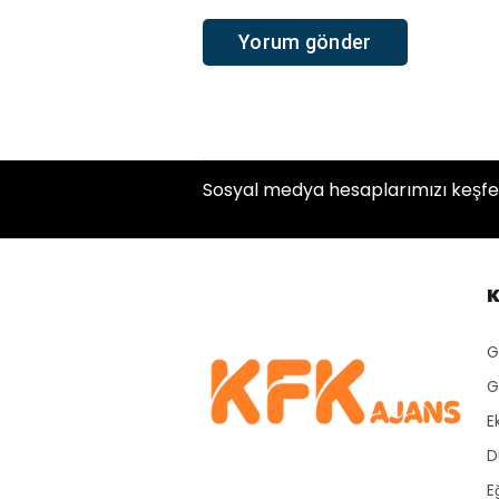
Sosyal medya hesaplarımızı keşfe
K
G
G
E
D
E