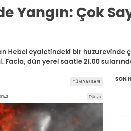
e Yangın: Çok Say
lan Hebei eyaletindeki bir huzurevinde
ti. Facia, dün yerel saatle 21.00 suları
SON 
TÜM YAZILARI
KEZI
Dünya