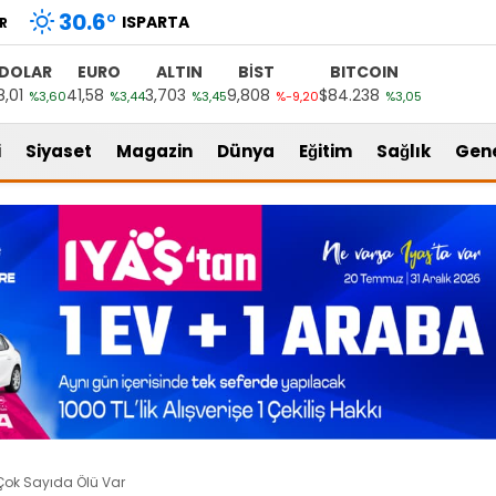
30.6
°
ISPARTA
R
DOLAR
EURO
ALTIN
BİST
BITCOIN
8,01
41,58
3,703
9,808
$84.238
%3,60
%3,44
%3,45
%-9,20
%3,05
i
Siyaset
Magazin
Dünya
Eğitim
Sağlık
Gen
Çok Sayıda Ölü Var