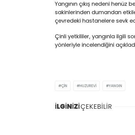
Yangının çıkış nedeni henüz b
sakinlerinden dumandan etkile
çevredeki hastanelere sevk edi
Çinli yetkililer, yangınla ilgili
yönleriyle incelendiğini açıkladı
ÇIN
HUZUREVI
YANGIN
İLGİNİZİ
ÇEKEBİLİR