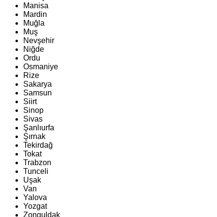
Manisa
Mardin
Muğla
Muş
Nevşehir
Niğde
Ordu
Osmaniye
Rize
Sakarya
Samsun
Siirt
Sinop
Sivas
Şanlıurfa
Şırnak
Tekirdağ
Tokat
Trabzon
Tunceli
Uşak
Van
Yalova
Yozgat
Zonguldak