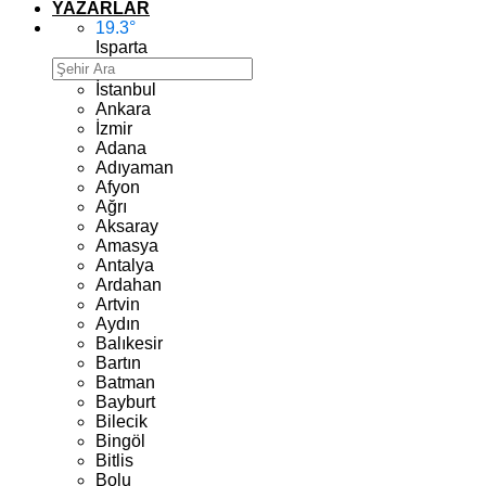
YAZARLAR
19.3
°
Isparta
İstanbul
Ankara
İzmir
Adana
Adıyaman
Afyon
Ağrı
Aksaray
Amasya
Antalya
Ardahan
Artvin
Aydın
Balıkesir
Bartın
Batman
Bayburt
Bilecik
Bingöl
Bitlis
Bolu