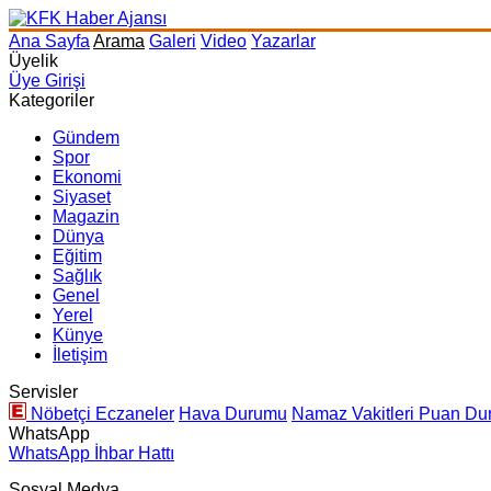
Ana Sayfa
Arama
Galeri
Video
Yazarlar
Üyelik
Üye Girişi
Kategoriler
Gündem
Spor
Ekonomi
Siyaset
Magazin
Dünya
Eğitim
Sağlık
Genel
Yerel
Künye
İletişim
Servisler
Nöbetçi Eczaneler
Hava Durumu
Namaz Vakitleri
Puan Du
WhatsApp
WhatsApp İhbar Hattı
Sosyal Medya