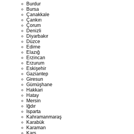
Burdur
Bursa
Çanakkale
Çankırı
Çorum
Denizli
Diyarbakır
Düzce
Edirne
Elazığ
Erzincan
Erzurum
Eskişehir
Gaziantep
Giresun
Gümüşhane
Hakkari
Hatay
Mersin
Iğdır
Isparta
Kahramanmaraş
Karabük
Karaman
Kars