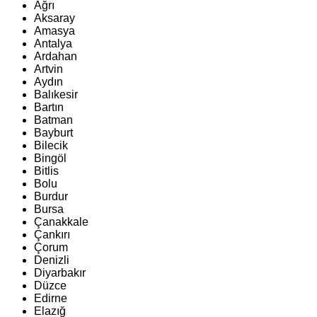
Ağrı
Aksaray
Amasya
Antalya
Ardahan
Artvin
Aydın
Balıkesir
Bartın
Batman
Bayburt
Bilecik
Bingöl
Bitlis
Bolu
Burdur
Bursa
Çanakkale
Çankırı
Çorum
Denizli
Diyarbakır
Düzce
Edirne
Elazığ