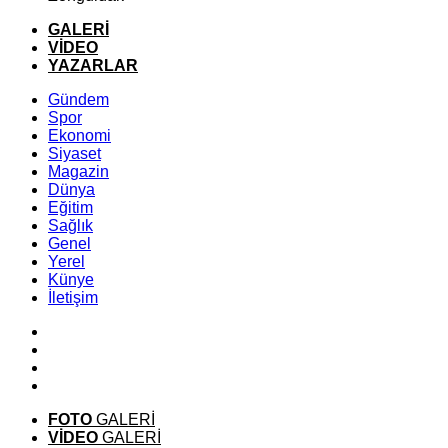
GALERİ
VİDEO
YAZARLAR
Gündem
Spor
Ekonomi
Siyaset
Magazin
Dünya
Eğitim
Sağlık
Genel
Yerel
Künye
İletişim
FOTO
GALERİ
VİDEO
GALERİ