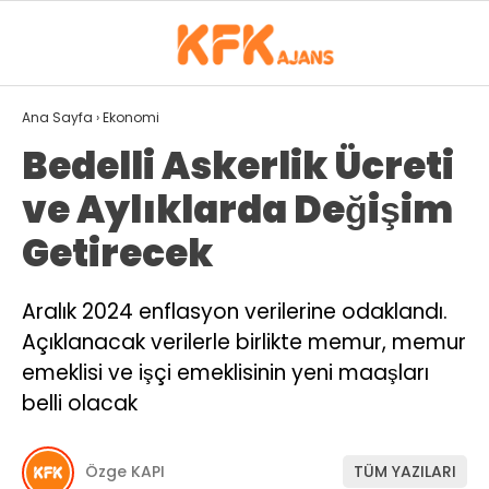
25.1
°
ISPARTA
Ana Sayfa
›
Ekonomi
Bedelli Askerlik Ücreti
GALERİ
VİDEO
YAZARLAR
ve Aylıklarda Değişim
GÜNDEM
Getirecek
SPOR
Aralık 2024 enflasyon verilerine odaklandı.
EKONOMI
Açıklanacak verilerle birlikte memur, memur
SIYASET
emeklisi ve işçi emeklisinin yeni maaşları
belli olacak
MAGAZIN
DÜNYA
Özge KAPI
TÜM YAZILARI