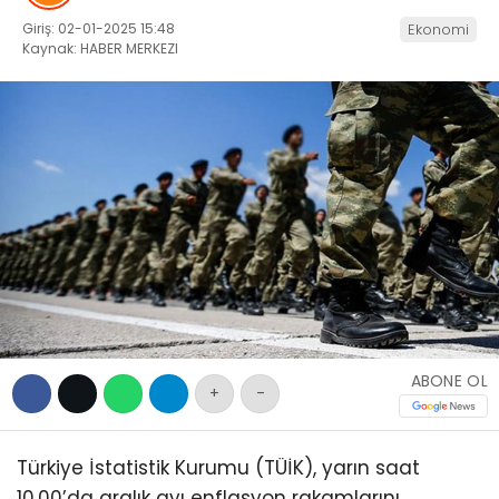
EĞITIM
Giriş: 02-01-2025 15:48
Ekonomi
WhatsApp İhbar
SAĞLIK
Kaynak: HABER MERKEZI
Hattı
GENEL
YEREL
Facebook
KÜNYE
İLETIŞIM
Instagram
Youtube
ABONE OL
+
-
Türkiye İstatistik Kurumu (TÜİK), yarın saat
10.00’da aralık ayı enflasyon rakamlarını