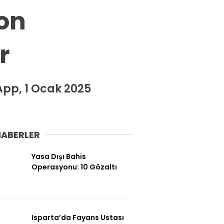
Spor
fon
Ekonomi
r
Siyaset
Magazin
Dünya
pp, 1 Ocak 2025
Eğitim
Sağlık
HABERLER
Genel
Yasa Dışı Bahis
Yerel
Operasyonu: 10 Gözaltı
Künye
İletişim
Isparta’da Fayans Ustası