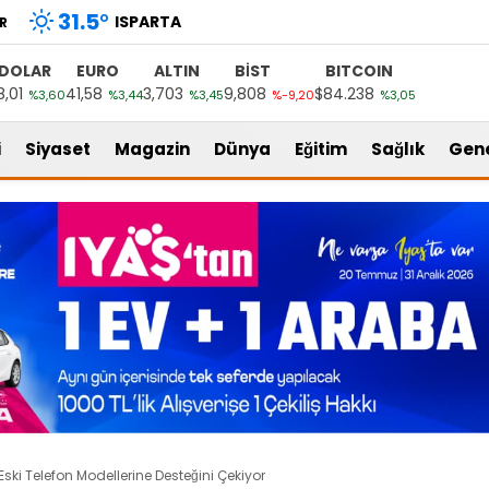
31.5
°
ISPARTA
R
DOLAR
EURO
ALTIN
BİST
BITCOIN
8,01
41,58
3,703
9,808
$84.238
%3,60
%3,44
%3,45
%-9,20
%3,05
i
Siyaset
Magazin
Dünya
Eğitim
Sağlık
Gen
ski Telefon Modellerine Desteğini Çekiyor