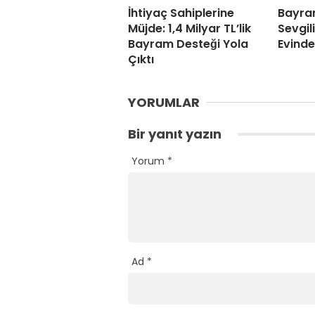
İhtiyaç Sahiplerine
Bayra
Müjde: 1,4 Milyar TL’lik
Sevgil
Bayram Desteği Yola
Evind
Çıktı
YORUMLAR
Bir yanıt yazın
Yorum
*
Ad
*