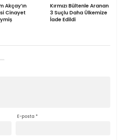
m Akçay’ın
Kırmızı Bültenle Aranan
isi Cinayet
3 Suçlu Daha Ülkemize
eymiş
İade Edildi
E-posta
*