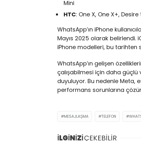
Mini
HTC
: One X, One X+, Desire 
WhatsApp’ın iPhone kullanıcıla
Mayıs 2025 olarak belirlendi. i
iPhone modelleri, bu tarihte
WhatsApp’ın gelişen özellikler
çalışabilmesi için daha güçlü
duyuluyor. Bu nedenle Meta, e
performans sorunlarına çözüm
MESAJLAŞMA
TELEFON
WHAT
İLGİNİZİ
ÇEKEBİLİR