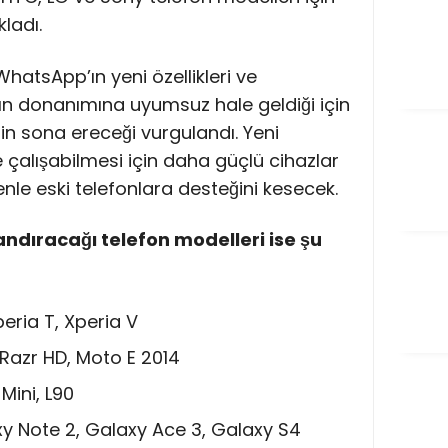
ladı.
hatsApp’ın yeni özellikleri ve
rın donanımına uyumsuz hale geldiği için
nin sona ereceği vurgulandı. Yeni
de çalışabilmesi için daha güçlü cihazlar
le eski telefonlara desteğini kesecek.
ndıracağı telefon modelleri ise şu
peria T, Xperia V
, Razr HD, Moto E 2014
Mini, L90
xy Note 2, Galaxy Ace 3, Galaxy S4