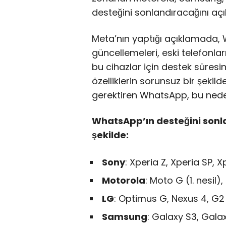
desteğini sonlandıracağını açık
Meta’nın yaptığı açıklamada, W
güncellemeleri, eski telefonla
bu cihazlar için destek süresi
özelliklerin sorunsuz bir şekil
gerektiren WhatsApp, bu neden
WhatsApp’ın desteğini sonla
şekilde:
Sony
: Xperia Z, Xperia SP, X
Motorola
: Moto G (1. nesil)
LG
: Optimus G, Nexus 4, G2 
Samsung
: Galaxy S3, Gala