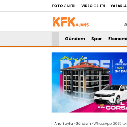
FOTO
GALERİ
VİDEO
GALERİ
YAZARLA
3
Gündem
Spor
Ekonom
Ana Sayfa
›
Gündem
›
WhatsApp, 2025’te E