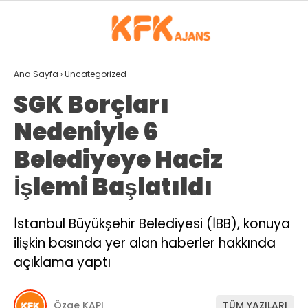
25.4
°
ISPARTA
Ana Sayfa
›
Uncategorized
SGK Borçları
GALERİ
VİDEO
YAZARLAR
Nedeniyle 6
GÜNDEM
Belediyeye Haciz
SPOR
İşlemi Başlatıldı
EKONOMI
İstanbul Büyükşehir Belediyesi (İBB), konuya
SIYASET
ilişkin basında yer alan haberler hakkında
MAGAZIN
açıklama yaptı
DÜNYA
Özge KAPI
TÜM YAZILARI