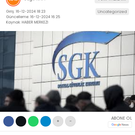
EĞITIM
WhatsApp İhbar
Giriş: 16-12-2024 18:23
Uncategorized
SAĞLIK
Hattı
Güncelleme: 16-12-2024 16:25
Kaynak: HABER MERKEZI
GENEL
YEREL
Facebook
KÜNYE
İLETIŞIM
Instagram
Youtube
ABONE OL
+
-