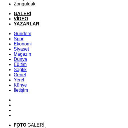
Zonguldak
GALERİ
VİDEO
YAZARLAR
Gündem
Spor
Ekonomi
Siyaset
Magazin
Dünya
Eğitim
Sağlık
Genel
Yerel
Künye
İletişim
FOTO
GALERİ