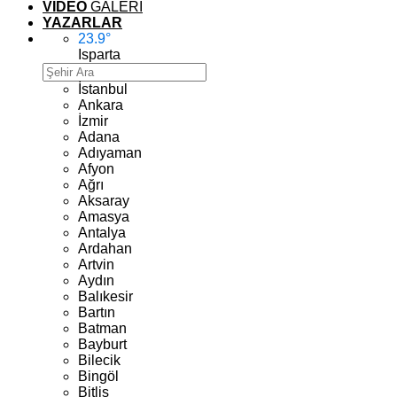
VİDEO
GALERİ
YAZARLAR
23.9
°
Isparta
İstanbul
Ankara
İzmir
Adana
Adıyaman
Afyon
Ağrı
Aksaray
Amasya
Antalya
Ardahan
Artvin
Aydın
Balıkesir
Bartın
Batman
Bayburt
Bilecik
Bingöl
Bitlis