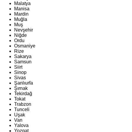
Malatya
Manisa
Mardin
Muğla
Muş
Nevşehir
Niğde
Ordu
Osmaniye
Rize
Sakarya
Samsun
Siirt
Sinop
Sivas
Şanlıurfa
Şırnak
Tekirdağ
Tokat
Trabzon
Tunceli
Uşak
Van
Yalova
Yozgat