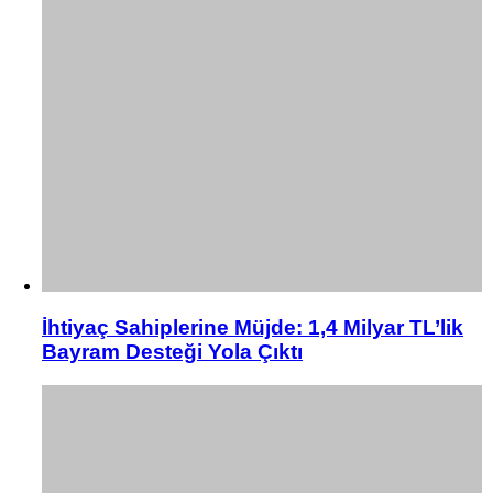
İhtiyaç Sahiplerine Müjde: 1,4 Milyar TL’lik
Bayram Desteği Yola Çıktı