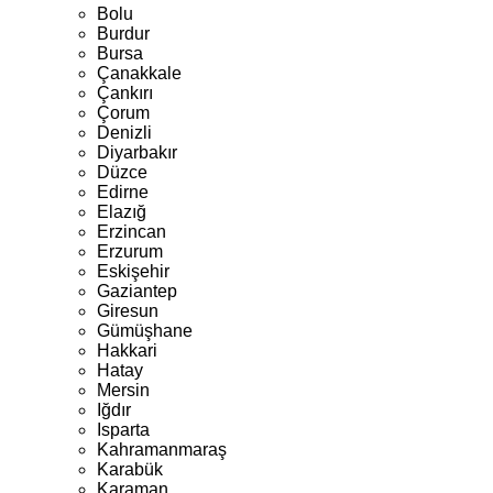
Bolu
Burdur
Bursa
Çanakkale
Çankırı
Çorum
Denizli
Diyarbakır
Düzce
Edirne
Elazığ
Erzincan
Erzurum
Eskişehir
Gaziantep
Giresun
Gümüşhane
Hakkari
Hatay
Mersin
Iğdır
Isparta
Kahramanmaraş
Karabük
Karaman