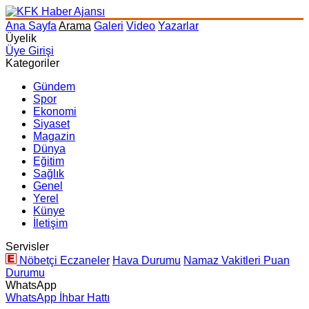
Ana Sayfa
Arama
Galeri
Video
Yazarlar
Üyelik
Üye Girişi
Kategoriler
Gündem
Spor
Ekonomi
Siyaset
Magazin
Dünya
Eğitim
Sağlık
Genel
Yerel
Künye
İletişim
Servisler
Nöbetçi Eczaneler
Hava Durumu
Namaz Vakitleri
Puan
Durumu
WhatsApp
WhatsApp İhbar Hattı