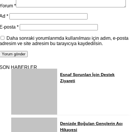
Yorum
*
Ad
*
E-posta
*
Daha sonraki yorumlarımda kullanılması için adım, e-posta
adresim ve site adresim bu tarayıcıya kaydedilsin.
SON HABERLER
Esnaf Sorunları İçin Destek
Ziyareti
Denizde Boğulan Gençlerin Acı
Hikayesi