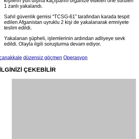
kişilerin yurt dışına kaçışlarını organize ettikleri öne sürülen
1 zanlı yakalandı.
Sahil güvenlik gemisi “TCSG-61” tarafından karada tespit
edilen Afganistan uyruklu 2 kişi de yakalanarak emniyete
teslim edildi.
Yakalanan şüpheli, işlemlerinin ardından adliyeye sevk
edildi. Olayla ilgili soruşturma devam ediyor.
çanakkale
düzensiz göçmen
Operasyon
İLGİNİZİ
ÇEKEBİLİR