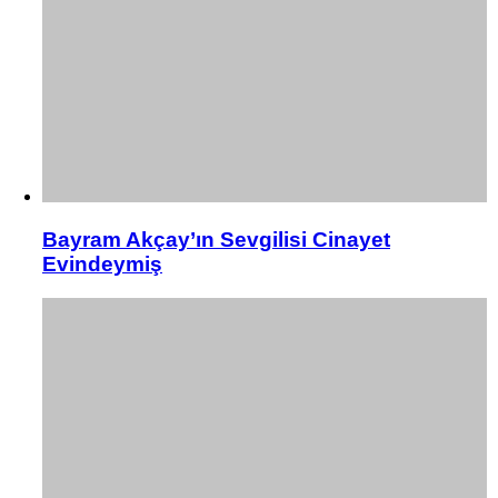
Bayram Akçay’ın Sevgilisi Cinayet
Evindeymiş