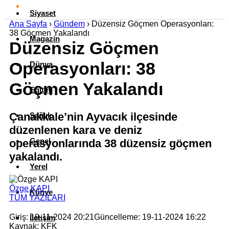
Siyaset
Ana Sayfa
›
Gündem
›
Düzensiz Göçmen Operasyonları:
38 Göçmen Yakalandı
Magazin
Düzensiz Göçmen
Operasyonları: 38
Dünya
Göçmen Yakalandı
Eğitim
Çanakkale’nin Ayvacık ilçesinde
Sağlık
düzenlenen kara ve deniz
Genel
operasyonlarında 38 düzensiz göçmen
yakalandı.
Yerel
Özge KAPI
Künye
TÜM YAZILARI
Giriş: 19-11-2024 20:21
Güncelleme: 19-11-2024 16:22
İletişim
Kaynak: KFK