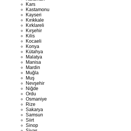
Kars
Kastamonu
Kayseri
Kırıkkale
Kırklareli
Kırşehir
Kilis
Kocaeli
Konya
Kütahya
Malatya
Manisa
Mardin
Muğla
Muş
Nevşehir
Niğde
Ordu
Osmaniye
Rize
Sakarya
Samsun
Siirt
Sinop
Sivas