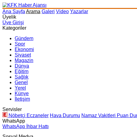
Ana Sayfa
Arama
Galeri
Video
Yazarlar
Üyelik
Üye Girişi
Kategoriler
Gündem
Spor
Ekonomi
Siyaset
Magazin
Dünya
Eğitim
Sağlık
Genel
Yerel
Künye
İletişim
Servisler
Nöbetçi Eczaneler
Hava Durumu
Namaz Vakitleri
Puan Du
WhatsApp
WhatsApp İhbar Hattı
Sosyal Medya