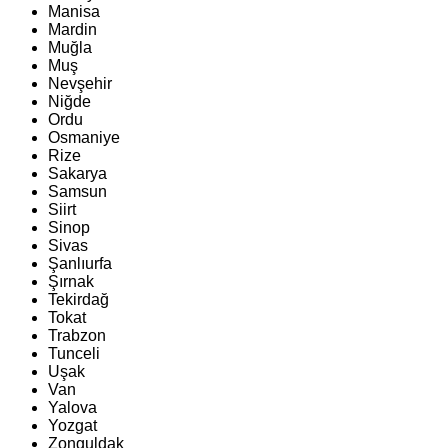
Manisa
Mardin
Muğla
Muş
Nevşehir
Niğde
Ordu
Osmaniye
Rize
Sakarya
Samsun
Siirt
Sinop
Sivas
Şanlıurfa
Şırnak
Tekirdağ
Tokat
Trabzon
Tunceli
Uşak
Van
Yalova
Yozgat
Zonguldak