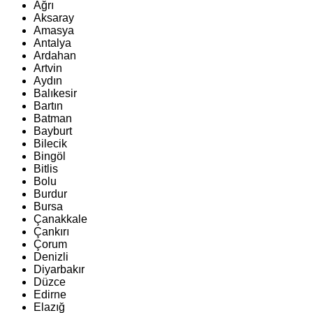
Ağrı
Aksaray
Amasya
Antalya
Ardahan
Artvin
Aydın
Balıkesir
Bartın
Batman
Bayburt
Bilecik
Bingöl
Bitlis
Bolu
Burdur
Bursa
Çanakkale
Çankırı
Çorum
Denizli
Diyarbakır
Düzce
Edirne
Elazığ