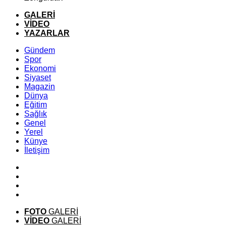
GALERİ
VİDEO
YAZARLAR
Gündem
Spor
Ekonomi
Siyaset
Magazin
Dünya
Eğitim
Sağlık
Genel
Yerel
Künye
İletişim
FOTO
GALERİ
VİDEO
GALERİ