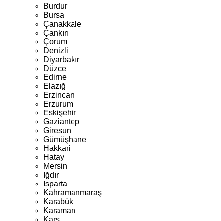
Burdur
Bursa
Çanakkale
Çankırı
Çorum
Denizli
Diyarbakır
Düzce
Edirne
Elazığ
Erzincan
Erzurum
Eskişehir
Gaziantep
Giresun
Gümüşhane
Hakkari
Hatay
Mersin
Iğdır
Isparta
Kahramanmaraş
Karabük
Karaman
Kars