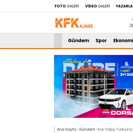
FOTO
GALERİ
VİDEO
GALERİ
YAZARLA
3
Gündem
Spor
Ekonom
Ana Sayfa
›
Gündem
›
Kar Yağışı Türkiye’yi