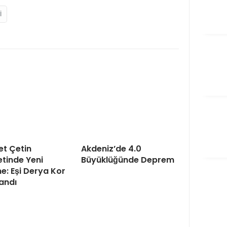
I
t Çetin
Akdeniz’de 4.0
tinde Yeni
Büyüklüğünde Deprem
e: Eşi Derya Kor
andı