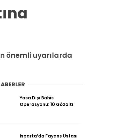
Spor
tına
Ekonomi
Siyaset
Magazin
Dünya
çin önemli uyarılarda
Eğitim
Sağlık
HABERLER
Genel
Yasa Dışı Bahis
Yerel
Operasyonu: 10 Gözaltı
Künye
İletişim
Isparta’da Fayans Ustası