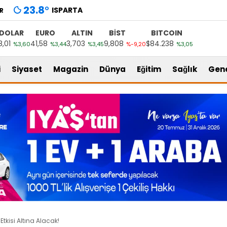
23.8
°
ISPARTA
R
DOLAR
EURO
ALTIN
BİST
BITCOIN
8,01
41,58
3,703
9,808
$84.238
%3,60
%3,44
%3,45
%-9,20
%3,05
i
Siyaset
Magazin
Dünya
Eğitim
Sağlık
Gen
 Etkisi Altına Alacak!