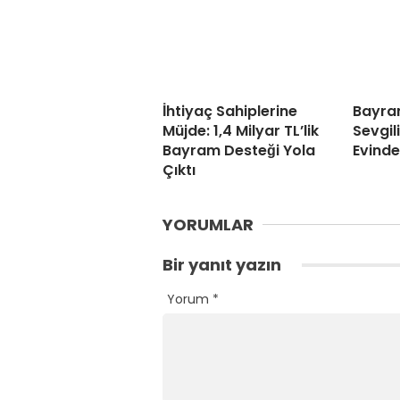
İhtiyaç Sahiplerine
Bayra
Müjde: 1,4 Milyar TL’lik
Sevgil
Bayram Desteği Yola
Evind
Çıktı
YORUMLAR
Bir yanıt yazın
Yorum
*