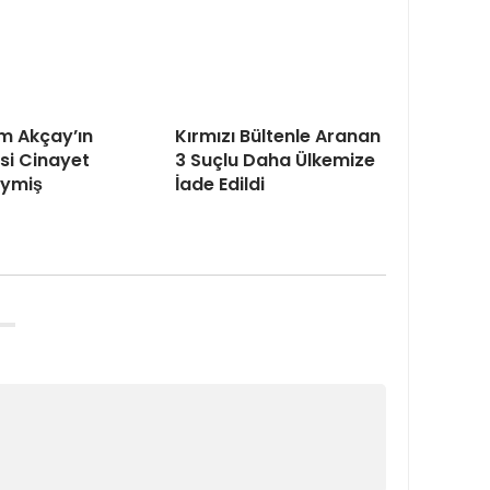
m Akçay’ın
Kırmızı Bültenle Aranan
isi Cinayet
3 Suçlu Daha Ülkemize
eymiş
İade Edildi