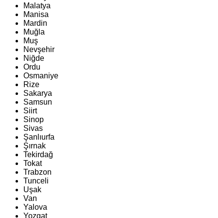
Malatya
Manisa
Mardin
Muğla
Muş
Nevşehir
Niğde
Ordu
Osmaniye
Rize
Sakarya
Samsun
Siirt
Sinop
Sivas
Şanlıurfa
Şırnak
Tekirdağ
Tokat
Trabzon
Tunceli
Uşak
Van
Yalova
Yozgat