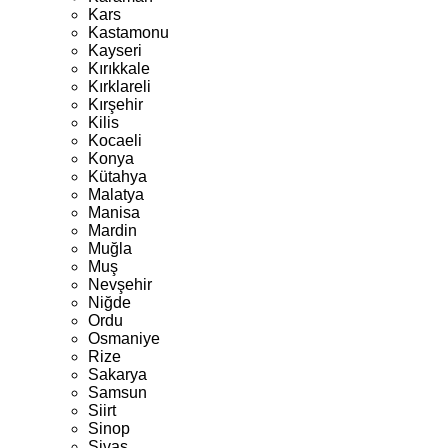
Kars
Kastamonu
Kayseri
Kırıkkale
Kırklareli
Kırşehir
Kilis
Kocaeli
Konya
Kütahya
Malatya
Manisa
Mardin
Muğla
Muş
Nevşehir
Niğde
Ordu
Osmaniye
Rize
Sakarya
Samsun
Siirt
Sinop
Sivas