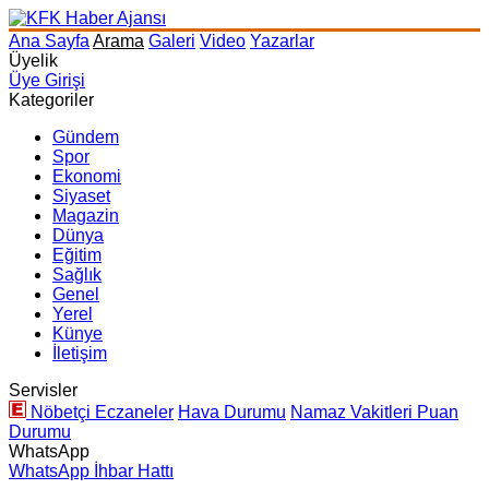
Ana Sayfa
Arama
Galeri
Video
Yazarlar
Üyelik
Üye Girişi
Kategoriler
Gündem
Spor
Ekonomi
Siyaset
Magazin
Dünya
Eğitim
Sağlık
Genel
Yerel
Künye
İletişim
Servisler
Nöbetçi Eczaneler
Hava Durumu
Namaz Vakitleri
Puan
Durumu
WhatsApp
WhatsApp İhbar Hattı