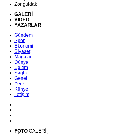
Zonguldak
GALERİ
VİDEO
YAZARLAR
Gündem
Spor
Ekonomi
Siyaset
Magazin
Dünya
Eğitim
Sağlık
Genel
Yerel
Künye
İletişim
FOTO
GALERİ