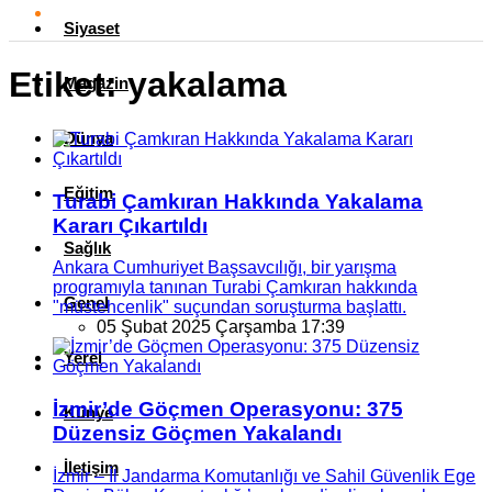
Siyaset
Etiket:
yakalama
Magazin
Dünya
Eğitim
Turabi Çamkıran Hakkında Yakalama
Kararı Çıkartıldı
Sağlık
Ankara Cumhuriyet Başsavcılığı, bir yarışma
programıyla tanınan Turabi Çamkıran hakkında
Genel
"müstehcenlik" suçundan soruşturma başlattı.
05 Şubat 2025 Çarşamba 17:39
Yerel
İzmir’de Göçmen Operasyonu: 375
Künye
Düzensiz Göçmen Yakalandı
İletişim
İzmir – İl Jandarma Komutanlığı ve Sahil Güvenlik Ege