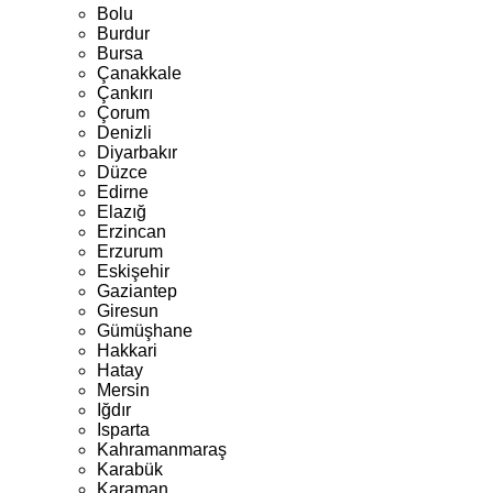
Bolu
Burdur
Bursa
Çanakkale
Çankırı
Çorum
Denizli
Diyarbakır
Düzce
Edirne
Elazığ
Erzincan
Erzurum
Eskişehir
Gaziantep
Giresun
Gümüşhane
Hakkari
Hatay
Mersin
Iğdır
Isparta
Kahramanmaraş
Karabük
Karaman