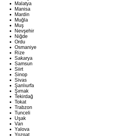
Malatya
Manisa
Mardin
Muğla
Muş
Nevşehir
Niğde
Ordu
Osmaniye
Rize
Sakarya
Samsun
Siirt
Sinop
Sivas
Şanlıurfa
Şırnak
Tekirdağ
Tokat
Trabzon
Tunceli
Uşak
Van
Yalova
Yozgat