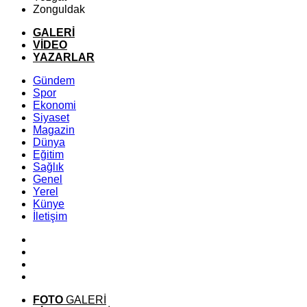
Zonguldak
GALERİ
VİDEO
YAZARLAR
Gündem
Spor
Ekonomi
Siyaset
Magazin
Dünya
Eğitim
Sağlık
Genel
Yerel
Künye
İletişim
FOTO
GALERİ