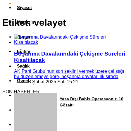
Siyaset
Etiket:
velayet
Magazin
Dünya
Eğitim
Boşanma Davalarındaki Çekişme Süreleri
Kısaltılacak
Sağlık
AK Parti Grubu’nun son şeklini vermek üzere çalıştığı
bu düzenlemeye göre, boşanma davaları ilk sırada
Genel
18 Şubat 2025 Salı 15:21
SON HABERLER
Yerel
Yasa Dışı Bahis Operasyonu: 10
Gözaltı
Künye
İletişim