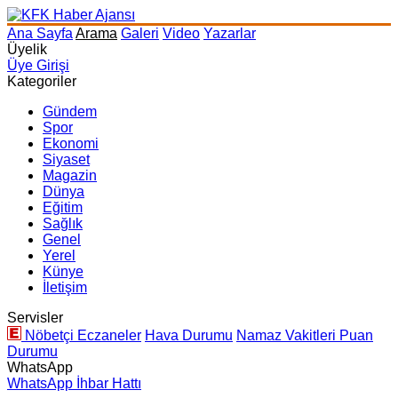
Ana Sayfa
Arama
Galeri
Video
Yazarlar
Üyelik
Üye Girişi
Kategoriler
Gündem
Spor
Ekonomi
Siyaset
Magazin
Dünya
Eğitim
Sağlık
Genel
Yerel
Künye
İletişim
Servisler
Nöbetçi Eczaneler
Hava Durumu
Namaz Vakitleri
Puan
Durumu
WhatsApp
WhatsApp İhbar Hattı