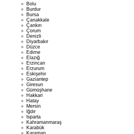
Bolu
Burdur
Bursa
Çanakkale
Çankırı
Çorum
Denizli
Diyarbakır
Düzce
Edirne
Elazığ
Erzincan
Erzurum
Eskişehir
Gaziantep
Giresun
Gümüşhane
Hakkari
Hatay
Mersin
Iğdır
Isparta
Kahramanmaraş
Karabük
Karaman