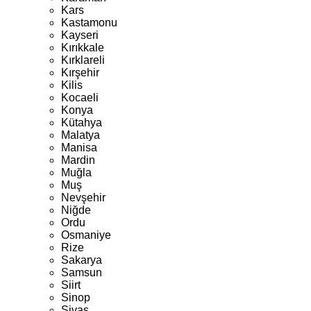
Kars
Kastamonu
Kayseri
Kırıkkale
Kırklareli
Kırşehir
Kilis
Kocaeli
Konya
Kütahya
Malatya
Manisa
Mardin
Muğla
Muş
Nevşehir
Niğde
Ordu
Osmaniye
Rize
Sakarya
Samsun
Siirt
Sinop
Sivas