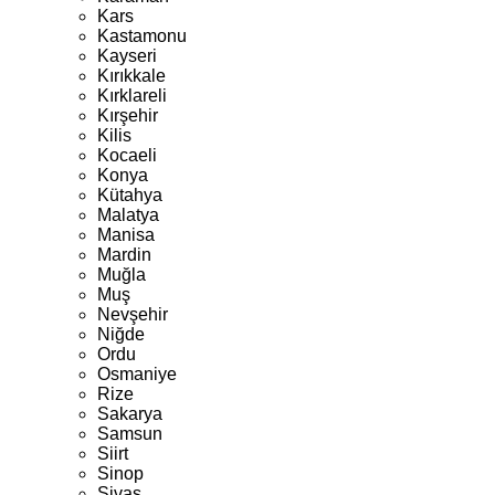
Kars
Kastamonu
Kayseri
Kırıkkale
Kırklareli
Kırşehir
Kilis
Kocaeli
Konya
Kütahya
Malatya
Manisa
Mardin
Muğla
Muş
Nevşehir
Niğde
Ordu
Osmaniye
Rize
Sakarya
Samsun
Siirt
Sinop
Sivas