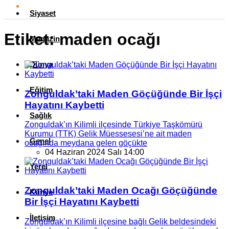
Siyaset
Etiket:
maden ocağı
Magazin
Dünya
Eğitim
Zonguldak’taki Maden Göçüğünde Bir İşçi
Hayatını Kaybetti
Sağlık
Zonguldak’ın Kilimli ilçesinde Türkiye Taşkömürü
Kurumu (TTK) Gelik Müessesesi’ne ait maden
Genel
ocağında meydana gelen göçükte
04 Haziran 2024 Salı 14:00
Yerel
Zonguldak’taki Maden Ocağı Göçüğünde
Künye
Bir İşçi Hayatını Kaybetti
İletişim
Zonguldak’ın Kilimli ilçesine bağlı Gelik beldesindeki