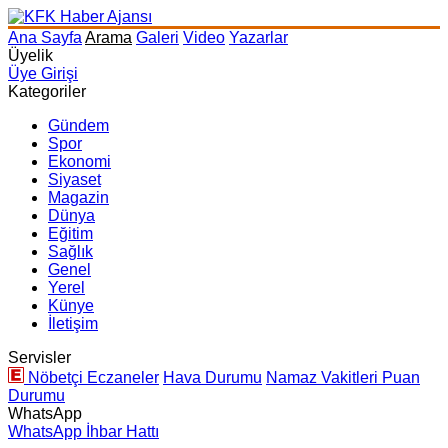
Ana Sayfa
Arama
Galeri
Video
Yazarlar
Üyelik
Üye Girişi
Kategoriler
Gündem
Spor
Ekonomi
Siyaset
Magazin
Dünya
Eğitim
Sağlık
Genel
Yerel
Künye
İletişim
Servisler
Nöbetçi Eczaneler
Hava Durumu
Namaz Vakitleri
Puan
Durumu
WhatsApp
WhatsApp İhbar Hattı