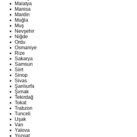
Malatya
Manisa
Mardin
Muğla
Muş
Nevşehir
Niğde
Ordu
Osmaniye
Rize
Sakarya
Samsun
Siirt
Sinop
Sivas
Şanlıurfa
Şırnak
Tekirdağ
Tokat
Trabzon
Tunceli
Uşak
Van
Yalova
Yozgat