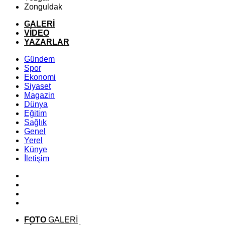
Zonguldak
GALERİ
VİDEO
YAZARLAR
Gündem
Spor
Ekonomi
Siyaset
Magazin
Dünya
Eğitim
Sağlık
Genel
Yerel
Künye
İletişim
FOTO
GALERİ