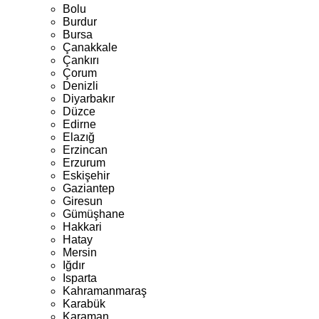
Bolu
Burdur
Bursa
Çanakkale
Çankırı
Çorum
Denizli
Diyarbakır
Düzce
Edirne
Elazığ
Erzincan
Erzurum
Eskişehir
Gaziantep
Giresun
Gümüşhane
Hakkari
Hatay
Mersin
Iğdır
Isparta
Kahramanmaraş
Karabük
Karaman