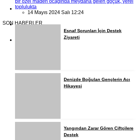
bir özel maden ocağında meydana gelen göçük, yerel
toplulukta
14 Mayıs 2024 Salı 12:24
SON HABERLER
Esnaf Sorunları İçin Destek
Ziyareti
Denizde Boğulan Gençlerin Acı
Hikayesi
Yangından Zarar Gören Çiftçilere
Destek