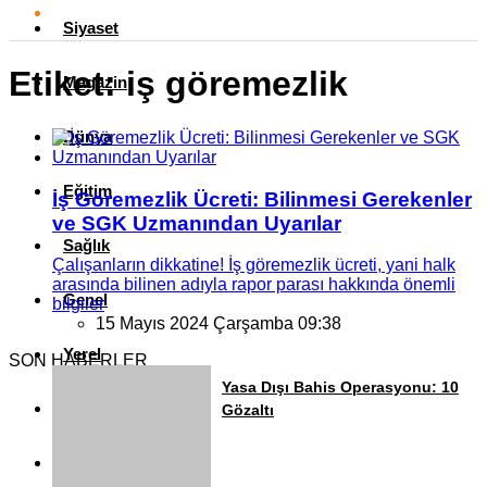
Siyaset
Etiket:
iş göremezlik
Magazin
Dünya
Eğitim
İş Göremezlik Ücreti: Bilinmesi Gerekenler
ve SGK Uzmanından Uyarılar
Sağlık
Çalışanların dikkatine! İş göremezlik ücreti, yani halk
arasında bilinen adıyla rapor parası hakkında önemli
Genel
bilgiler
15 Mayıs 2024 Çarşamba 09:38
Yerel
SON HABERLER
Yasa Dışı Bahis Operasyonu: 10
Künye
Gözaltı
İletişim