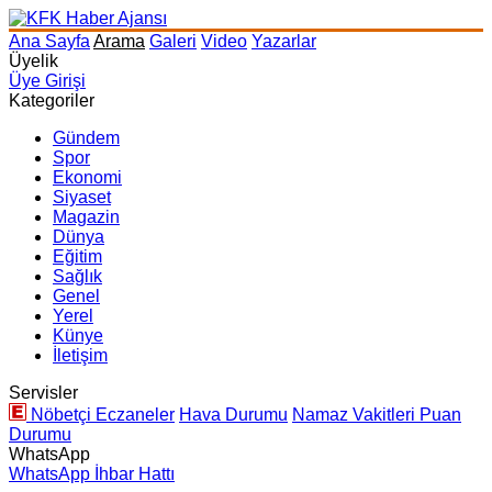
Ana Sayfa
Arama
Galeri
Video
Yazarlar
Üyelik
Üye Girişi
Kategoriler
Gündem
Spor
Ekonomi
Siyaset
Magazin
Dünya
Eğitim
Sağlık
Genel
Yerel
Künye
İletişim
Servisler
Nöbetçi Eczaneler
Hava Durumu
Namaz Vakitleri
Puan
Durumu
WhatsApp
WhatsApp İhbar Hattı