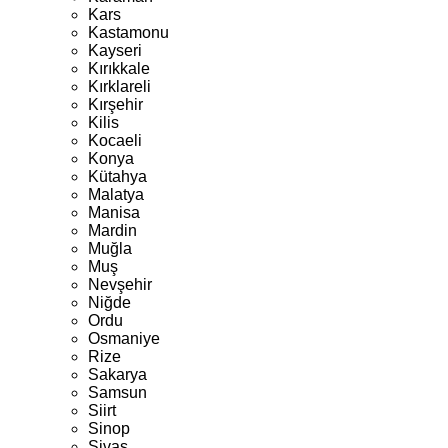
Kars
Kastamonu
Kayseri
Kırıkkale
Kırklareli
Kırşehir
Kilis
Kocaeli
Konya
Kütahya
Malatya
Manisa
Mardin
Muğla
Muş
Nevşehir
Niğde
Ordu
Osmaniye
Rize
Sakarya
Samsun
Siirt
Sinop
Sivas