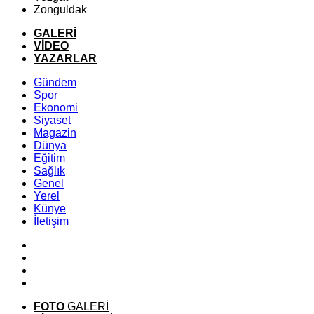
Zonguldak
GALERİ
VİDEO
YAZARLAR
Gündem
Spor
Ekonomi
Siyaset
Magazin
Dünya
Eğitim
Sağlık
Genel
Yerel
Künye
İletişim
FOTO
GALERİ