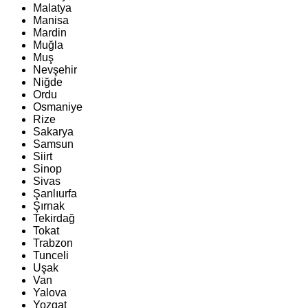
Malatya
Manisa
Mardin
Muğla
Muş
Nevşehir
Niğde
Ordu
Osmaniye
Rize
Sakarya
Samsun
Siirt
Sinop
Sivas
Şanlıurfa
Şırnak
Tekirdağ
Tokat
Trabzon
Tunceli
Uşak
Van
Yalova
Yozgat