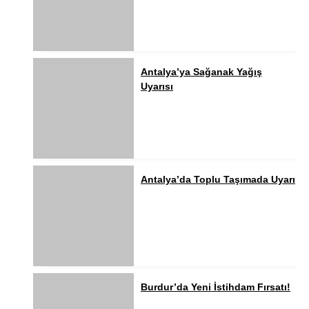
Antalya’ya Sağanak Yağış
Uyarısı
Antalya’da Toplu Taşımada Uyarı
Burdur’da Yeni İstihdam Fırsatı!