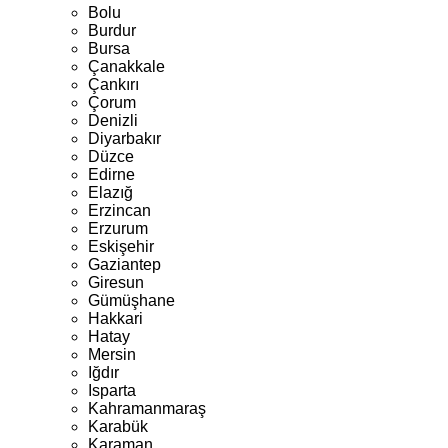
Bolu
Burdur
Bursa
Çanakkale
Çankırı
Çorum
Denizli
Diyarbakır
Düzce
Edirne
Elazığ
Erzincan
Erzurum
Eskişehir
Gaziantep
Giresun
Gümüşhane
Hakkari
Hatay
Mersin
Iğdır
Isparta
Kahramanmaraş
Karabük
Karaman