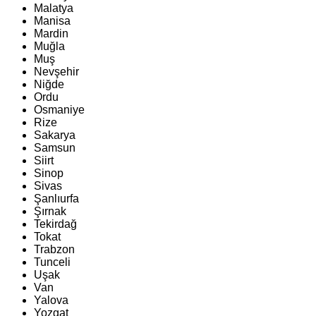
Malatya
Manisa
Mardin
Muğla
Muş
Nevşehir
Niğde
Ordu
Osmaniye
Rize
Sakarya
Samsun
Siirt
Sinop
Sivas
Şanlıurfa
Şırnak
Tekirdağ
Tokat
Trabzon
Tunceli
Uşak
Van
Yalova
Yozgat