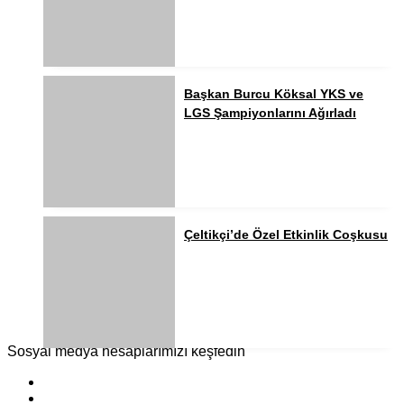
Başkan Burcu Köksal YKS ve
LGS Şampiyonlarını Ağırladı
Çeltikçi’de Özel Etkinlik Coşkusu
Sosyal medya hesaplarımızı keşfedin