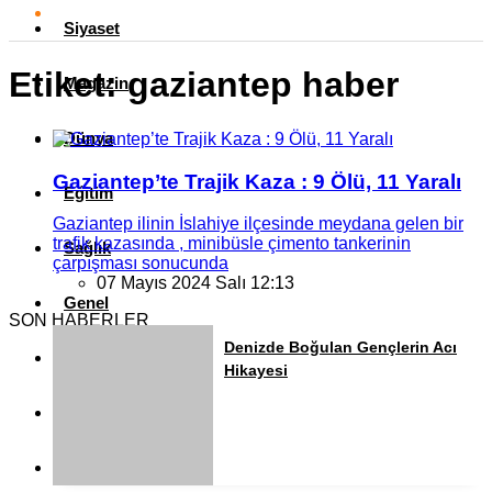
Siyaset
Etiket:
gaziantep haber
Magazin
Dünya
Gaziantep’te Trajik Kaza : 9 Ölü, 11 Yaralı
Eğitim
Gaziantep ilinin İslahiye ilçesinde meydana gelen bir
trafik kazasında , minibüsle çimento tankerinin
Sağlık
çarpışması sonucunda
07 Mayıs 2024 Salı 12:13
Genel
SON HABERLER
Denizde Boğulan Gençlerin Acı
Yerel
Hikayesi
Künye
İletişim