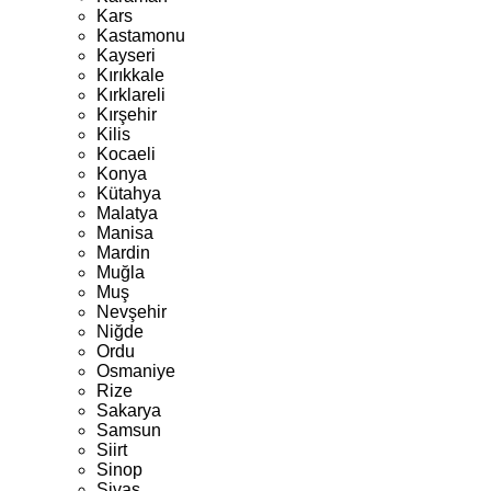
Kars
Kastamonu
Kayseri
Kırıkkale
Kırklareli
Kırşehir
Kilis
Kocaeli
Konya
Kütahya
Malatya
Manisa
Mardin
Muğla
Muş
Nevşehir
Niğde
Ordu
Osmaniye
Rize
Sakarya
Samsun
Siirt
Sinop
Sivas