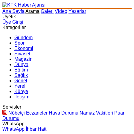
Ana Sayfa
Arama
Galeri
Video
Yazarlar
Üyelik
Üye Girişi
Kategoriler
Gündem
Spor
Ekonomi
Siyaset
Magazin
Dünya
Eğitim
Sağlık
Genel
Yerel
Künye
İletişim
Servisler
Nöbetçi Eczaneler
Hava Durumu
Namaz Vakitleri
Puan
Durumu
WhatsApp
WhatsApp İhbar Hattı