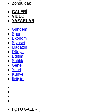
Zonguldak
GALERİ
VİDEO
YAZARLAR
Gündem
Spor
Ekonomi
Siyaset
Magazin
Dünya
Eğitim
Sağlık
Genel
Yerel
Künye
İletişim
FOTO
GALERİ