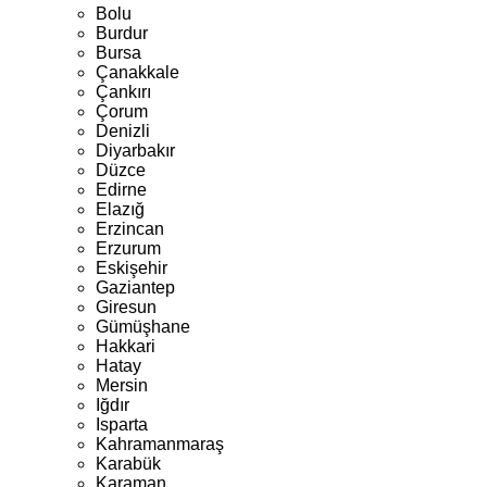
Bolu
Burdur
Bursa
Çanakkale
Çankırı
Çorum
Denizli
Diyarbakır
Düzce
Edirne
Elazığ
Erzincan
Erzurum
Eskişehir
Gaziantep
Giresun
Gümüşhane
Hakkari
Hatay
Mersin
Iğdır
Isparta
Kahramanmaraş
Karabük
Karaman