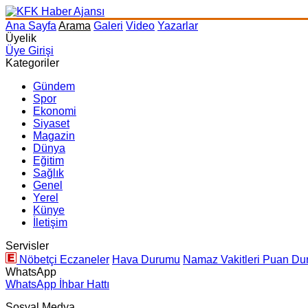
Ana Sayfa
Arama
Galeri
Video
Yazarlar
Üyelik
Üye Girişi
Kategoriler
Gündem
Spor
Ekonomi
Siyaset
Magazin
Dünya
Eğitim
Sağlık
Genel
Yerel
Künye
İletişim
Servisler
Nöbetçi Eczaneler
Hava Durumu
Namaz Vakitleri
Puan Du
WhatsApp
WhatsApp İhbar Hattı
Sosyal Medya