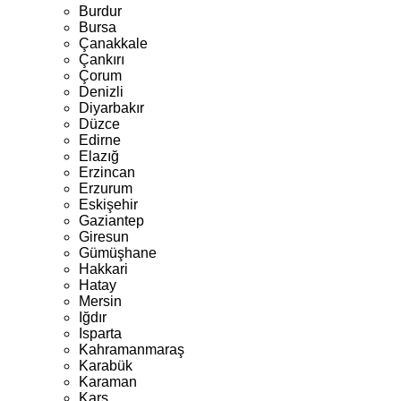
Burdur
Bursa
Çanakkale
Çankırı
Çorum
Denizli
Diyarbakır
Düzce
Edirne
Elazığ
Erzincan
Erzurum
Eskişehir
Gaziantep
Giresun
Gümüşhane
Hakkari
Hatay
Mersin
Iğdır
Isparta
Kahramanmaraş
Karabük
Karaman
Kars