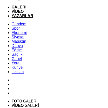
GALERİ
VİDEO
YAZARLAR
Gündem
Spor
Ekonomi
Siyaset
Magazin
Dünya
Eğitim
Sağlık
Genel
Yerel
Künye
İletişim
FOTO
GALERİ
VİDEO
GALERİ