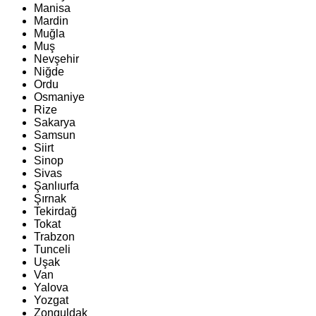
Manisa
Mardin
Muğla
Muş
Nevşehir
Niğde
Ordu
Osmaniye
Rize
Sakarya
Samsun
Siirt
Sinop
Sivas
Şanlıurfa
Şırnak
Tekirdağ
Tokat
Trabzon
Tunceli
Uşak
Van
Yalova
Yozgat
Zonguldak