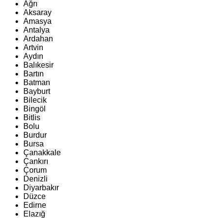
Ağrı
Aksaray
Amasya
Antalya
Ardahan
Artvin
Aydın
Balıkesir
Bartın
Batman
Bayburt
Bilecik
Bingöl
Bitlis
Bolu
Burdur
Bursa
Çanakkale
Çankırı
Çorum
Denizli
Diyarbakır
Düzce
Edirne
Elazığ