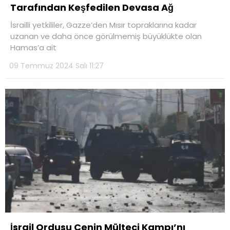
Tarafından Keşfedilen Devasa Ağ
İsrailli yetkililer, Gazze’den Mısır topraklarına kadar
uzanan ve daha önce görülmemiş büyüklükte olan
Hamas’a ait
09 Temmuz 2024 Salı 11:27
İsrail Ordusu Cenin Mülteci Kampı’nı