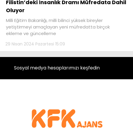
Filistin’deki İnsanlık Dramı Müfredata Dahil
Oluyor
Milli Eğitim Bakanlığı, milli bilinci yüksek bireyler
yetiştirmeyi amaçlayan yeni müfredatta birçok
ekleme ve güncelleme
29 Nisan 2024 Pazartesi 15:09
Sosyal medya hesaplarımızı keşfedin