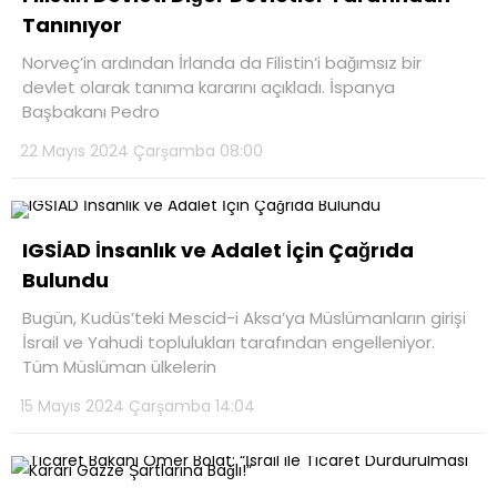
Tanınıyor
Norveç’in ardından İrlanda da Filistin’i bağımsız bir
devlet olarak tanıma kararını açıkladı. İspanya
Başbakanı Pedro
22 Mayıs 2024 Çarşamba 08:00
IGSİAD İnsanlık ve Adalet İçin Çağrıda
Bulundu
Bugün, Kudüs’teki Mescid-i Aksa’ya Müslümanların girişi
İsrail ve Yahudi toplulukları tarafından engelleniyor.
Tüm Müslüman ülkelerin
15 Mayıs 2024 Çarşamba 14:04