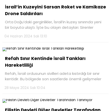
İsrail’in Kuzeyini Sarsan Roket ve Kamikaze
Drone Saldırıları
Orta Doğu’daki gerginlikler, İsrail’in kuzey sınırında yeni
bir boyuta ulaştı. İşte bu olayın detayları: Sirenler
04 Haziran 2024 Salı 13:10
Refah Sınır Kentinde İsrail Tankları
Hareketliliği
Refah, İsrail ordusunun sivilleri adeta kıstırdığı bir sınır
kentidir. Bu bölgede son saatlerde önemli gelişmeler
28 Mayıs 2024 Salı 10:04
Filistin Devleti Diğer Devletler Tarafından