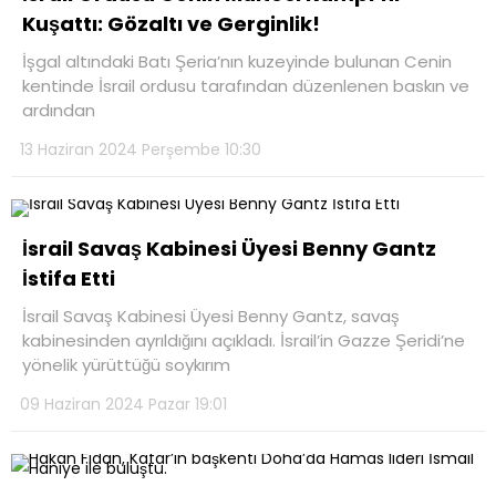
Kuşattı: Gözaltı ve Gerginlik!
İşgal altındaki Batı Şeria’nın kuzeyinde bulunan Cenin
kentinde İsrail ordusu tarafından düzenlenen baskın ve
ardından
13 Haziran 2024 Perşembe 10:30
İsrail Savaş Kabinesi Üyesi Benny Gantz
İstifa Etti
İsrail Savaş Kabinesi Üyesi Benny Gantz, savaş
kabinesinden ayrıldığını açıkladı. İsrail’in Gazze Şeridi’ne
yönelik yürüttüğü soykırım
09 Haziran 2024 Pazar 19:01