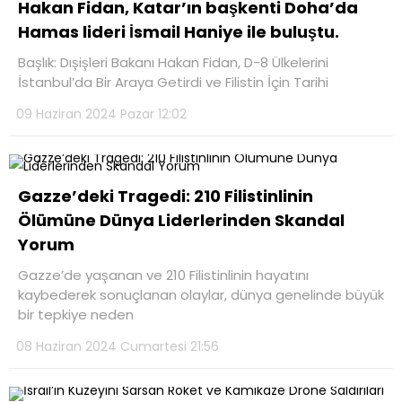
Hakan Fidan, Katar’ın başkenti Doha’da
Hamas lideri İsmail Haniye ile buluştu.
Başlık: Dışişleri Bakanı Hakan Fidan, D-8 Ülkelerini
İstanbul’da Bir Araya Getirdi ve Filistin İçin Tarihi
09 Haziran 2024 Pazar 12:02
Gazze’deki Tragedi: 210 Filistinlinin
Ölümüne Dünya Liderlerinden Skandal
Yorum
Gazze’de yaşanan ve 210 Filistinlinin hayatını
kaybederek sonuçlanan olaylar, dünya genelinde büyük
bir tepkiye neden
08 Haziran 2024 Cumartesi 21:56