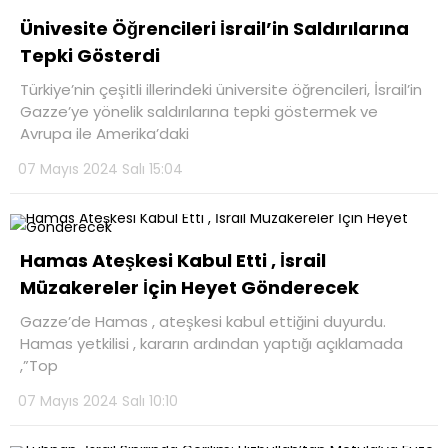
Ünivesite Öğrencileri İsrail’in Saldırılarına
Tepki Gösterdi
Türkiye’nin çeşitli illerindeki üniversite öğrencileri, İsrail’in
Gazze’ye yönelik saldırılarına tepki göstermek ve
Avrupa ile Amerika’daki
07 Mayıs 2024 Salı 15:04
Hamas Ateşkesi Kabul Etti , İsrail
Müzakereler İçin Heyet Gönderecek
Gazze’de Hamas , ateşkesi kabul ettiğini duyurdu.
Hamas yetkilisi , kararın ardından yaptığı açıklamada
,”Top
07 Mayıs 2024 Salı 10:10