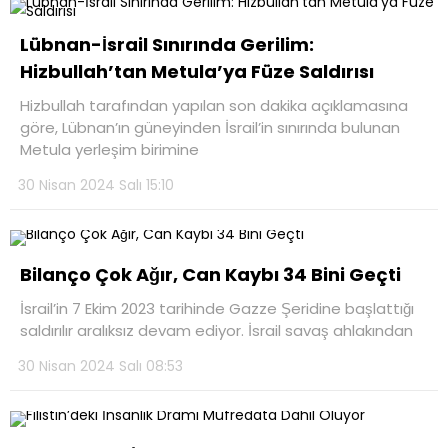
Lübnan-İsrail Sınırında Gerilim:
Hizbullah’tan Metula’ya Füze Saldırısı
Hizbullah tarafından yapılan son dakika açıklamasına
göre, Lübnan’ın güneyinden İsrail’in sınırında bulunan
Metula yerleşim birimine
30 Nisan 2024 Salı 15:10
Bilanço Çok Ağır, Can Kaybı 34 Bini Geçti
İsrail’in 7 Ekim 2023 tarihinde Gazze Şeridine başlattığı
saldırılır aralıksız devam ediyor. İsrail savaş ahlakından
30 Nisan 2024 Salı 08:53