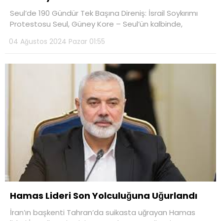
Seul’de 190 Gündür Tek Başına Direniş: İsrail Soykırımı
Protestosu Seul, Güney Kore – Seul’ün kalbinde,
04 Ağustos 2024 Pazar 01:55
Hamas Lideri Son Yolculuğuna Uğurlandı
İran’ın başkenti Tahran’da suikasta uğrayan Hamas