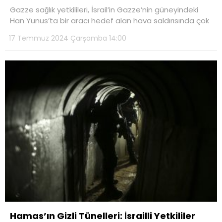
Gazze sağlık yetkilileri, İsrail’in Gazze’nin güneyindeki
Han Yunus’ta bir aracı hedef alan hava saldırısında çok
17 Temmuz 2024 Çarşamba 14:00
Hamas’ın Gizli Tünelleri: İsrailli Yetkililer