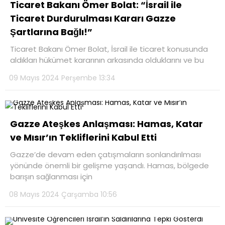
Ticaret Bakanı Ömer Bolat: “İsrail ile
Ticaret Durdurulması Kararı Gazze
Şartlarına Bağlı!”
Ticaret Bakanı Ömer Bolat, İsrail ile ticaret konusunda
aldıkları hükümet kararının arkasında olduklarını ve bu
09 Mayıs 2024 Perşembe 13:34
Gazze Ateşkes Anlaşması: Hamas, Katar
ve Mısır’ın Tekliflerini Kabul Etti
Gazze’de devam eden çatışmaların sonlandırılması
yönünde önemli bir gelişme yaşandı. Hamas, bölgede
barışın sağlanması için
08 Mayıs 2024 Çarşamba 10:56