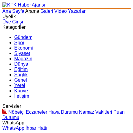
Ana Sayfa
Arama
Galeri
Video
Yazarlar
Üyelik
Üye Girişi
Kategoriler
Gündem
Spor
Ekonomi
Siyaset
Magazin
Dünya
Eğitim
Sağlık
Genel
Yerel
Künye
İletişim
Servisler
Nöbetçi Eczaneler
Hava Durumu
Namaz Vakitleri
Puan
Durumu
WhatsApp
WhatsApp İhbar Hattı