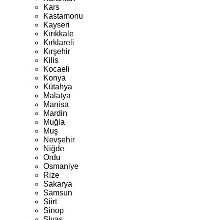
Kars
Kastamonu
Kayseri
Kırıkkale
Kırklareli
Kırşehir
Kilis
Kocaeli
Konya
Kütahya
Malatya
Manisa
Mardin
Muğla
Muş
Nevşehir
Niğde
Ordu
Osmaniye
Rize
Sakarya
Samsun
Siirt
Sinop
Sivas