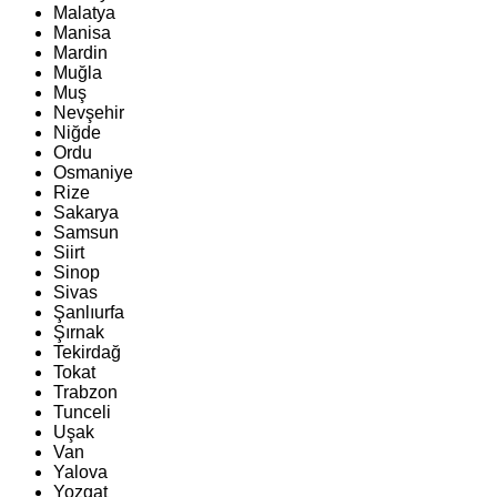
Malatya
Manisa
Mardin
Muğla
Muş
Nevşehir
Niğde
Ordu
Osmaniye
Rize
Sakarya
Samsun
Siirt
Sinop
Sivas
Şanlıurfa
Şırnak
Tekirdağ
Tokat
Trabzon
Tunceli
Uşak
Van
Yalova
Yozgat