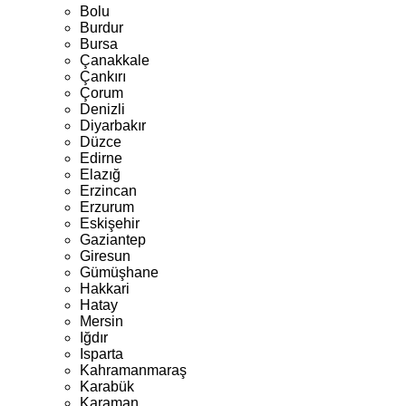
Bolu
Burdur
Bursa
Çanakkale
Çankırı
Çorum
Denizli
Diyarbakır
Düzce
Edirne
Elazığ
Erzincan
Erzurum
Eskişehir
Gaziantep
Giresun
Gümüşhane
Hakkari
Hatay
Mersin
Iğdır
Isparta
Kahramanmaraş
Karabük
Karaman