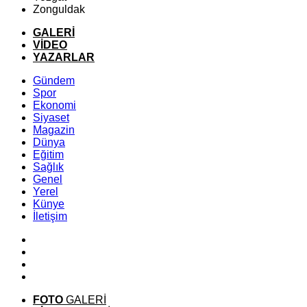
Zonguldak
GALERİ
VİDEO
YAZARLAR
Gündem
Spor
Ekonomi
Siyaset
Magazin
Dünya
Eğitim
Sağlık
Genel
Yerel
Künye
İletişim
FOTO
GALERİ