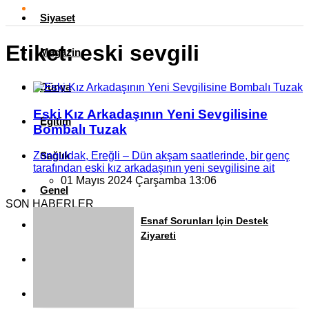
Siyaset
Etiket:
eski sevgili
Magazin
Dünya
Eski Kız Arkadaşının Yeni Sevgilisine
Eğitim
Bombalı Tuzak
Sağlık
Zonguldak, Ereğli – Dün akşam saatlerinde, bir genç
tarafından eski kız arkadaşının yeni sevgilisine ait
01 Mayıs 2024 Çarşamba 13:06
Genel
SON HABERLER
Esnaf Sorunları İçin Destek
Yerel
Ziyareti
Künye
İletişim