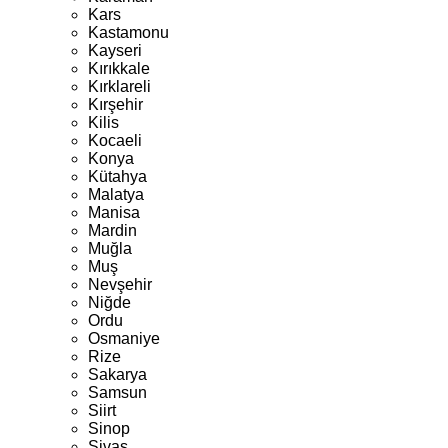
Kars
Kastamonu
Kayseri
Kırıkkale
Kırklareli
Kırşehir
Kilis
Kocaeli
Konya
Kütahya
Malatya
Manisa
Mardin
Muğla
Muş
Nevşehir
Niğde
Ordu
Osmaniye
Rize
Sakarya
Samsun
Siirt
Sinop
Sivas