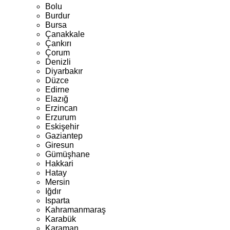
Bolu
Burdur
Bursa
Çanakkale
Çankırı
Çorum
Denizli
Diyarbakır
Düzce
Edirne
Elazığ
Erzincan
Erzurum
Eskişehir
Gaziantep
Giresun
Gümüşhane
Hakkari
Hatay
Mersin
Iğdır
Isparta
Kahramanmaraş
Karabük
Karaman