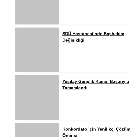
SDÜ Hastanesi’nde Başhekim
Değişikliği
Yeşilay Gençlik Kampı Başarıyla
Tamamlandı
Konkordato İçin Yenilikçi Çözüm
Önerisi