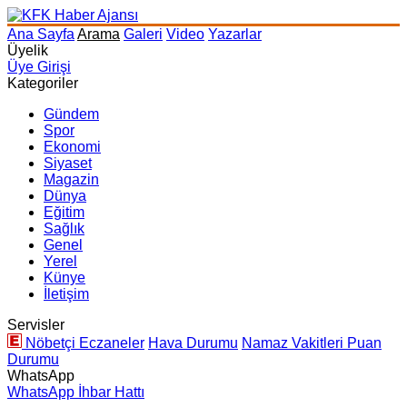
Ana Sayfa
Arama
Galeri
Video
Yazarlar
Üyelik
Üye Girişi
Kategoriler
Gündem
Spor
Ekonomi
Siyaset
Magazin
Dünya
Eğitim
Sağlık
Genel
Yerel
Künye
İletişim
Servisler
Nöbetçi Eczaneler
Hava Durumu
Namaz Vakitleri
Puan
Durumu
WhatsApp
WhatsApp İhbar Hattı