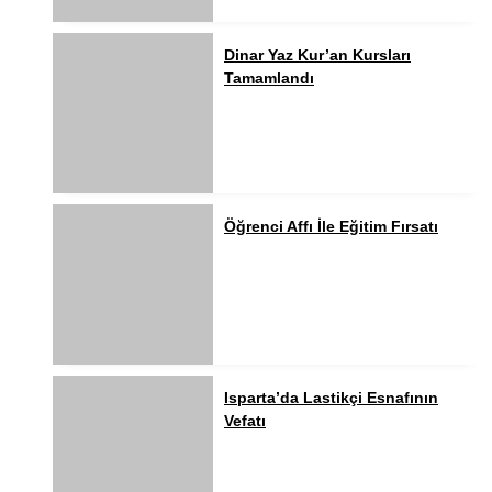
Dinar Yaz Kur’an Kursları
Tamamlandı
Öğrenci Affı İle Eğitim Fırsatı
Isparta’da Lastikçi Esnafının
Vefatı