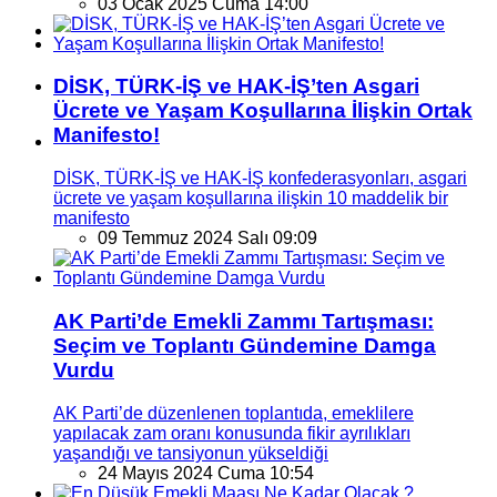
03 Ocak 2025 Cuma 14:00
DİSK, TÜRK-İŞ ve HAK-İŞ’ten Asgari
Ücrete ve Yaşam Koşullarına İlişkin Ortak
Manifesto!
DİSK, TÜRK-İŞ ve HAK-İŞ konfederasyonları, asgari
ücrete ve yaşam koşullarına ilişkin 10 maddelik bir
manifesto
09 Temmuz 2024 Salı 09:09
AK Parti’de Emekli Zammı Tartışması:
Seçim ve Toplantı Gündemine Damga
Vurdu
AK Parti’de düzenlenen toplantıda, emeklilere
yapılacak zam oranı konusunda fikir ayrılıkları
yaşandığı ve tansiyonun yükseldiği
24 Mayıs 2024 Cuma 10:54