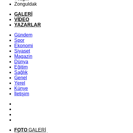
Zonguldak
GALERİ
VİDEO
YAZARLAR
Gündem
Spor
Ekonomi
Siyaset
Magazin
Dünya
Eğitim
Sağlık
Genel
Yerel
Künye
İletişim
FOTO
GALERİ