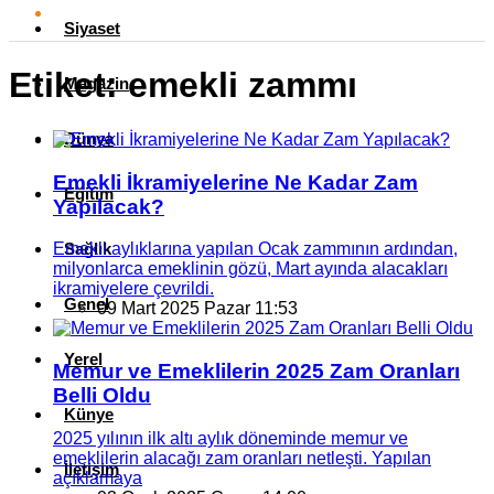
Siyaset
Etiket:
emekli zammı
Magazin
Dünya
Emekli İkramiyelerine Ne Kadar Zam
Eğitim
Yapılacak?
Sağlık
Emekli aylıklarına yapılan Ocak zammının ardından,
milyonlarca emeklinin gözü, Mart ayında alacakları
ikramiyelere çevrildi.
Genel
09 Mart 2025 Pazar 11:53
Yerel
Memur ve Emeklilerin 2025 Zam Oranları
Belli Oldu
Künye
2025 yılının ilk altı aylık döneminde memur ve
emeklilerin alacağı zam oranları netleşti. Yapılan
İletişim
açıklamaya