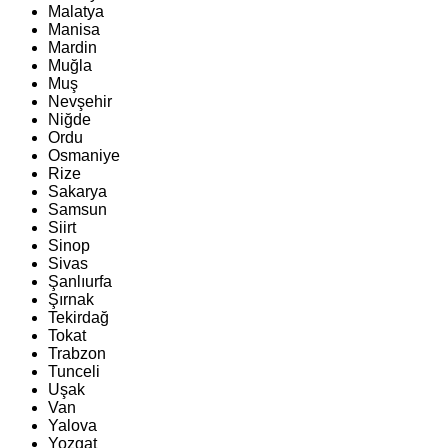
Malatya
Manisa
Mardin
Muğla
Muş
Nevşehir
Niğde
Ordu
Osmaniye
Rize
Sakarya
Samsun
Siirt
Sinop
Sivas
Şanlıurfa
Şırnak
Tekirdağ
Tokat
Trabzon
Tunceli
Uşak
Van
Yalova
Yozgat