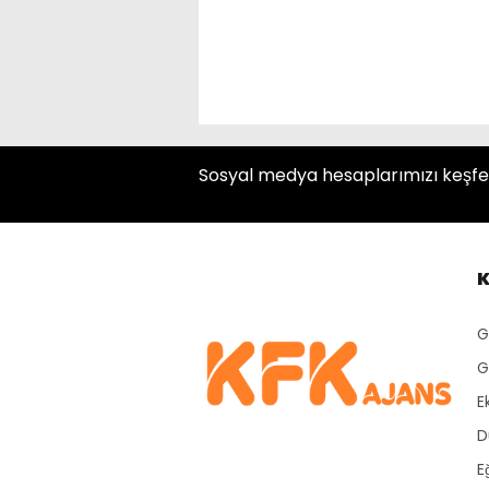
Sosyal medya hesaplarımızı keşfe
K
G
G
E
D
E