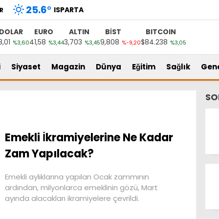
25.6
°
ISPARTA
R
DOLAR
EURO
ALTIN
BİST
BITCOIN
8,01
41,58
3,703
9,808
$84.238
%3,60
%3,44
%3,45
%-9,20
%3,05
i
Siyaset
Magazin
Dünya
Eğitim
Sağlık
Gen
SO
Emekli İkramiyelerine Ne Kadar
Zam Yapılacak?
Emekli aylıklarına yapılan Ocak zammının
ardından, milyonlarca emeklinin gözü, Mart
ayında alacakları ikramiyelere çevrildi.