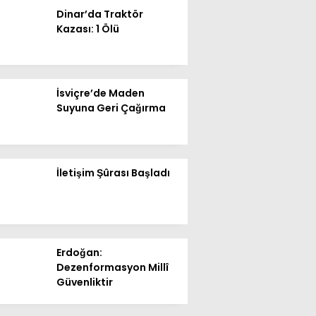
Spor
Dinar’da Traktör
Kazası: 1 Ölü
Ekonomi
Siyaset
Magazin
İsviçre’de Maden
Suyuna Geri Çağırma
Dünya
Eğitim
İletişim Şûrası Başladı
Sağlık
Genel
Yerel
Erdoğan:
Künye
Dezenformasyon Millî
Güvenliktir
İletişim