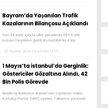
Bayram’da Yaşanılan Trafik
Kazalarının Bilançosu Açıklandı
Son 24 saat içinde ülke genelinde 693 trafik
kazası meydana geldi. Bu kazalarda 4 kişi
20 Haziran 2024 Perşembe 13:37
1 Mayıs’ta İstanbul’da Gerginlik:
Göstericiler Gözaltına Alındı, 42
Bin Polis Görevde
Beşiktaş Barbaros Bulvarı’nda toplanan Halkın
Kurtuluş Partisi (HKP) üyeleri, Taksim’e yürümek