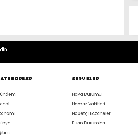
din
ATEGORİLER
SERVİSLER
ündem
Hava Durumu
enel
Namaz Vakitleri
konomi
Nöbetçi Eczaneler
ünya
Puan Durumları
ğitim