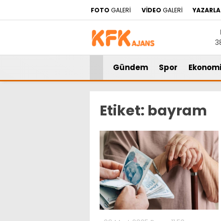
FOTO
GALERİ
VİDEO
GALERİ
YAZARLA
3
Gündem
Spor
Ekonom
Etiket:
bayram