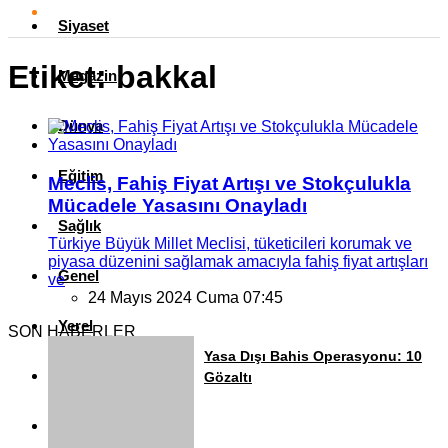
Siyaset
Etiket:
bakkal
Magazin
Dünya
Eğitim
Meclis, Fahiş Fiyat Artışı ve Stokçulukla
Mücadele Yasasını Onayladı
Sağlık
Türkiye Büyük Millet Meclisi, tüketicileri korumak ve
piyasa düzenini sağlamak amacıyla fahiş fiyat artışları
Genel
ve
24 Mayıs 2024 Cuma 07:45
Yerel
SON HABERLER
Yasa Dışı Bahis Operasyonu: 10
Künye
Gözaltı
İletişim