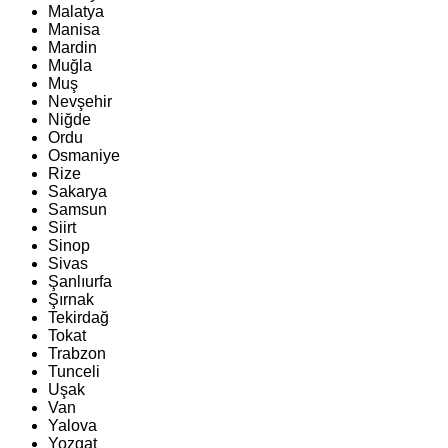
Malatya
Manisa
Mardin
Muğla
Muş
Nevşehir
Niğde
Ordu
Osmaniye
Rize
Sakarya
Samsun
Siirt
Sinop
Sivas
Şanlıurfa
Şırnak
Tekirdağ
Tokat
Trabzon
Tunceli
Uşak
Van
Yalova
Yozgat