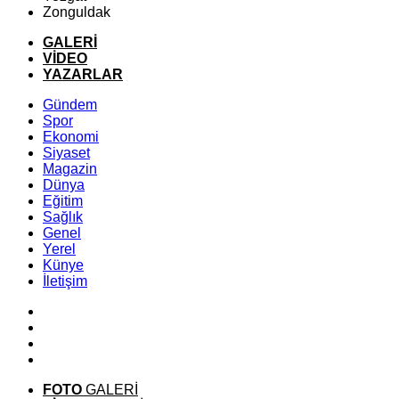
Zonguldak
GALERİ
VİDEO
YAZARLAR
Gündem
Spor
Ekonomi
Siyaset
Magazin
Dünya
Eğitim
Sağlık
Genel
Yerel
Künye
İletişim
FOTO
GALERİ