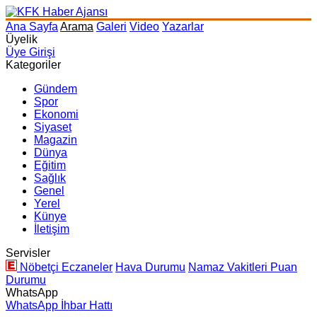
Ana Sayfa
Arama
Galeri
Video
Yazarlar
Üyelik
Üye Girişi
Kategoriler
Gündem
Spor
Ekonomi
Siyaset
Magazin
Dünya
Eğitim
Sağlık
Genel
Yerel
Künye
İletişim
Servisler
Nöbetçi Eczaneler
Hava Durumu
Namaz Vakitleri
Puan
Durumu
WhatsApp
WhatsApp İhbar Hattı