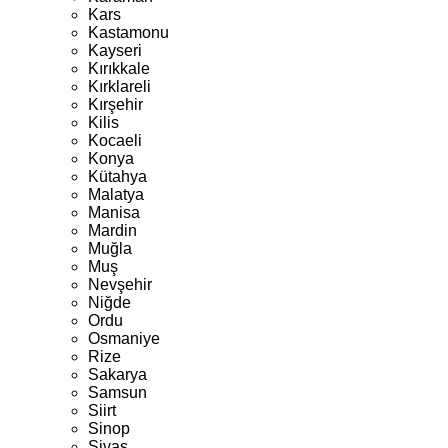
Kars
Kastamonu
Kayseri
Kırıkkale
Kırklareli
Kırşehir
Kilis
Kocaeli
Konya
Kütahya
Malatya
Manisa
Mardin
Muğla
Muş
Nevşehir
Niğde
Ordu
Osmaniye
Rize
Sakarya
Samsun
Siirt
Sinop
Sivas