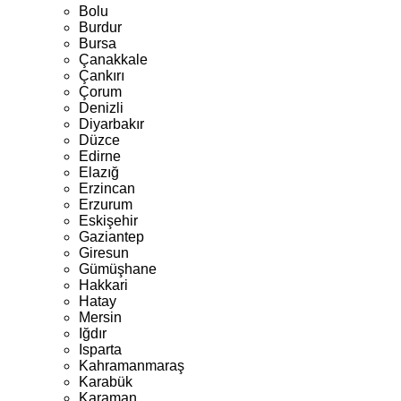
Bolu
Burdur
Bursa
Çanakkale
Çankırı
Çorum
Denizli
Diyarbakır
Düzce
Edirne
Elazığ
Erzincan
Erzurum
Eskişehir
Gaziantep
Giresun
Gümüşhane
Hakkari
Hatay
Mersin
Iğdır
Isparta
Kahramanmaraş
Karabük
Karaman