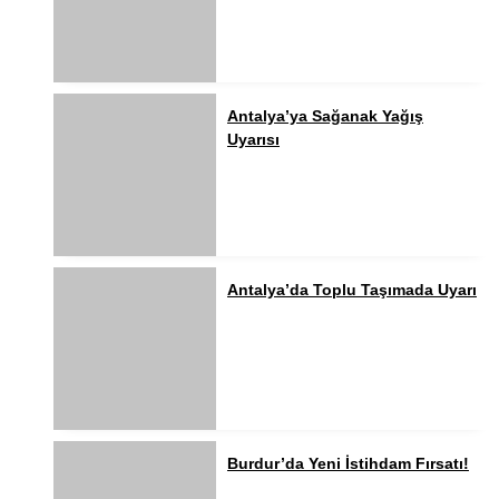
Antalya’ya Sağanak Yağış
Uyarısı
Antalya’da Toplu Taşımada Uyarı
Burdur’da Yeni İstihdam Fırsatı!