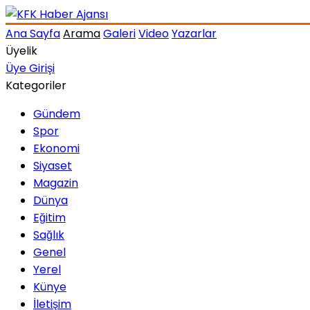
Ana Sayfa
Arama
Galeri
Video
Yazarlar
Üyelik
Üye Girişi
Kategoriler
Gündem
Spor
Ekonomi
Siyaset
Magazin
Dünya
Eğitim
Sağlık
Genel
Yerel
Künye
İletişim