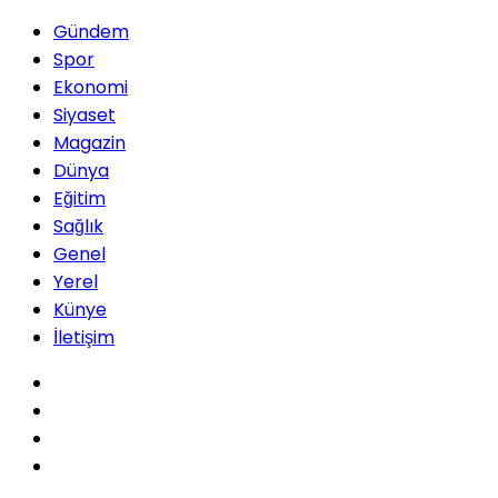
Gündem
Spor
Ekonomi
Siyaset
Magazin
Dünya
Eğitim
Sağlık
Genel
Yerel
Künye
İletişim