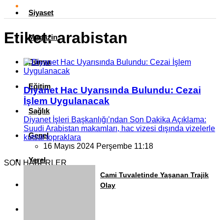
Siyaset
Etiket:
arabistan
Magazin
Dünya
Eğitim
Diyanet Hac Uyarısında Bulundu: Cezai
İşlem Uygulanacak
Sağlık
Diyanet İşleri Başkanlığı’ndan Son Dakika Açıklama:
Suudi Arabistan makamları, hac vizesi dışında vizelerle
Genel
kutsal topraklara
16 Mayıs 2024 Perşembe 11:18
Yerel
SON HABERLER
Cami Tuvaletinde Yaşanan Trajik
Künye
Olay
İletişim