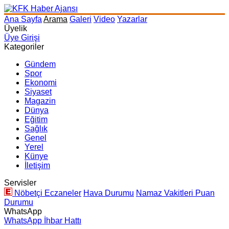
Ana Sayfa
Arama
Galeri
Video
Yazarlar
Üyelik
Üye Girişi
Kategoriler
Gündem
Spor
Ekonomi
Siyaset
Magazin
Dünya
Eğitim
Sağlık
Genel
Yerel
Künye
İletişim
Servisler
Nöbetçi Eczaneler
Hava Durumu
Namaz Vakitleri
Puan
Durumu
WhatsApp
WhatsApp İhbar Hattı