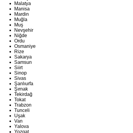
Malatya
Manisa
Mardin
Muğla
Muş
Nevşehir
Niğde
Ordu
Osmaniye
Rize
Sakarya
Samsun
Siirt
Sinop
Sivas
Şanlıurfa
Şırnak
Tekirdağ
Tokat
Trabzon
Tunceli
Uşak
Van
Yalova
Yozgat