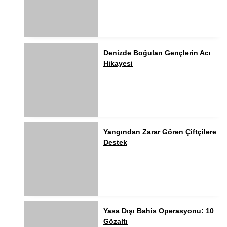
Denizde Boğulan Gençlerin Acı
Hikayesi
Yangından Zarar Gören Çiftçilere
Destek
Yasa Dışı Bahis Operasyonu: 10
Gözaltı