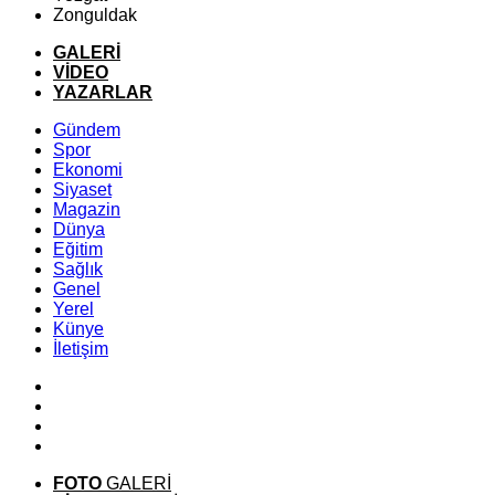
Zonguldak
GALERİ
VİDEO
YAZARLAR
Gündem
Spor
Ekonomi
Siyaset
Magazin
Dünya
Eğitim
Sağlık
Genel
Yerel
Künye
İletişim
FOTO
GALERİ