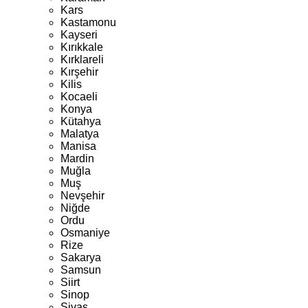
Kars
Kastamonu
Kayseri
Kırıkkale
Kırklareli
Kırşehir
Kilis
Kocaeli
Konya
Kütahya
Malatya
Manisa
Mardin
Muğla
Muş
Nevşehir
Niğde
Ordu
Osmaniye
Rize
Sakarya
Samsun
Siirt
Sinop
Sivas