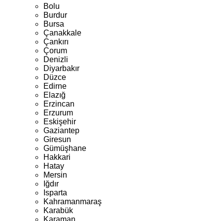
Bolu
Burdur
Bursa
Çanakkale
Çankırı
Çorum
Denizli
Diyarbakır
Düzce
Edirne
Elazığ
Erzincan
Erzurum
Eskişehir
Gaziantep
Giresun
Gümüşhane
Hakkari
Hatay
Mersin
Iğdır
Isparta
Kahramanmaraş
Karabük
Karaman