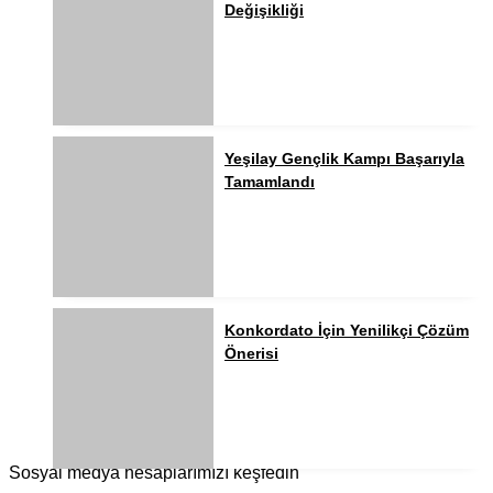
Değişikliği
Yeşilay Gençlik Kampı Başarıyla
Tamamlandı
Konkordato İçin Yenilikçi Çözüm
Önerisi
Sosyal medya hesaplarımızı keşfedin