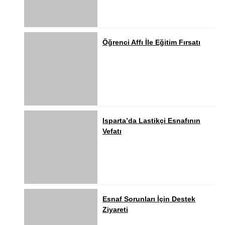
Öğrenci Affı İle Eğitim Fırsatı
Isparta’da Lastikçi Esnafının
Vefatı
Esnaf Sorunları İçin Destek
Ziyareti