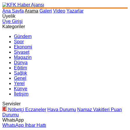
Ana Sayfa
Arama
Galeri
Video
Yazarlar
Üyelik
Üye Girişi
Kategoriler
Gündem
Spor
Ekonomi
Siyaset
Magazin
Dünya
Eğitim
Sağlık
Genel
Yerel
Künye
İletişim
Servisler
Nöbetçi Eczaneler
Hava Durumu
Namaz Vakitleri
Puan
Durumu
WhatsApp
WhatsApp İhbar Hattı