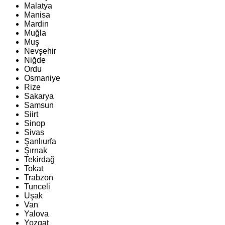
Malatya
Manisa
Mardin
Muğla
Muş
Nevşehir
Niğde
Ordu
Osmaniye
Rize
Sakarya
Samsun
Siirt
Sinop
Sivas
Şanlıurfa
Şırnak
Tekirdağ
Tokat
Trabzon
Tunceli
Uşak
Van
Yalova
Yozgat