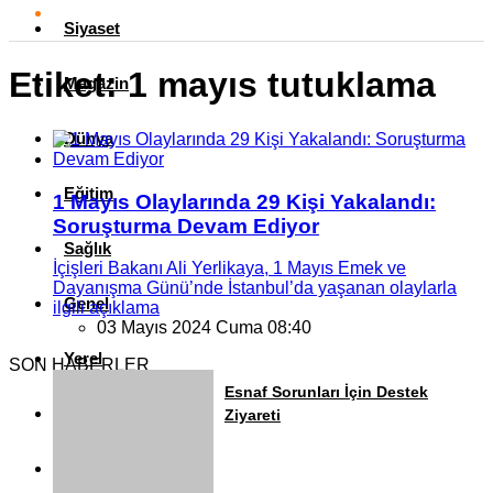
Siyaset
Etiket:
1 mayıs tutuklama
Magazin
Dünya
Eğitim
1 Mayıs Olaylarında 29 Kişi Yakalandı:
Soruşturma Devam Ediyor
Sağlık
İçişleri Bakanı Ali Yerlikaya, 1 Mayıs Emek ve
Dayanışma Günü’nde İstanbul’da yaşanan olaylarla
Genel
ilgili açıklama
03 Mayıs 2024 Cuma 08:40
Yerel
SON HABERLER
Esnaf Sorunları İçin Destek
Künye
Ziyareti
İletişim