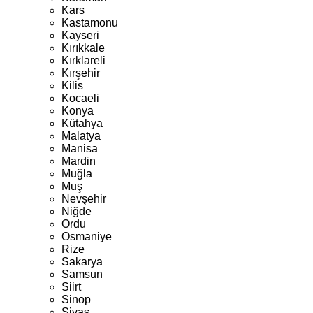
Kars
Kastamonu
Kayseri
Kırıkkale
Kırklareli
Kırşehir
Kilis
Kocaeli
Konya
Kütahya
Malatya
Manisa
Mardin
Muğla
Muş
Nevşehir
Niğde
Ordu
Osmaniye
Rize
Sakarya
Samsun
Siirt
Sinop
Sivas