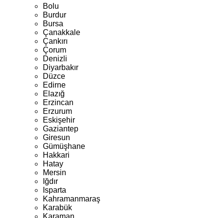
Bolu
Burdur
Bursa
Çanakkale
Çankırı
Çorum
Denizli
Diyarbakır
Düzce
Edirne
Elazığ
Erzincan
Erzurum
Eskişehir
Gaziantep
Giresun
Gümüşhane
Hakkari
Hatay
Mersin
Iğdır
Isparta
Kahramanmaraş
Karabük
Karaman