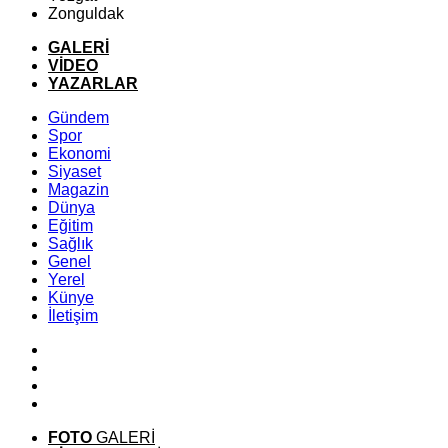
Zonguldak
GALERİ
VİDEO
YAZARLAR
Gündem
Spor
Ekonomi
Siyaset
Magazin
Dünya
Eğitim
Sağlık
Genel
Yerel
Künye
İletişim
FOTO
GALERİ